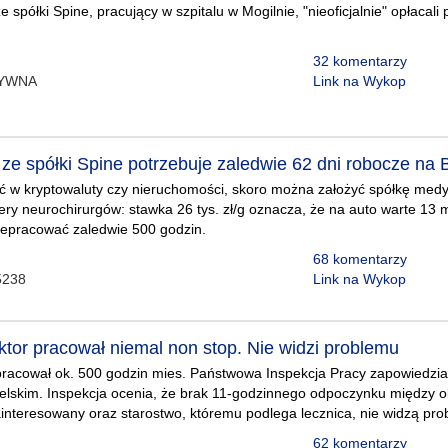
 spółki Spine, pracujący w szpitalu w Mogilnie, "nieoficjalnie" opłacali 
32 komentarzy
TYWNA
Link na Wykop
ze spółki Spine potrzebuje zaledwie 62 dni robocze na B
ć w kryptowaluty czy nieruchomości, skoro można założyć spółkę med
ry neurochirurgów: stawka 26 tys. zł/g oznacza, że na auto warte 13 m
zepracować zaledwie 500 godzin.
68 komentarzy
5238
Link na Wykop
ktor pracował niemal non stop. Nie widzi problemu
pracował ok. 500 godzin mies. Państwowa Inspekcja Pracy zapowiedział
lskim. Inspekcja ocenia, że brak 11-godzinnego odpoczynku między 
interesowany oraz starostwo, któremu podlega lecznica, nie widzą pr
62 komentarzy