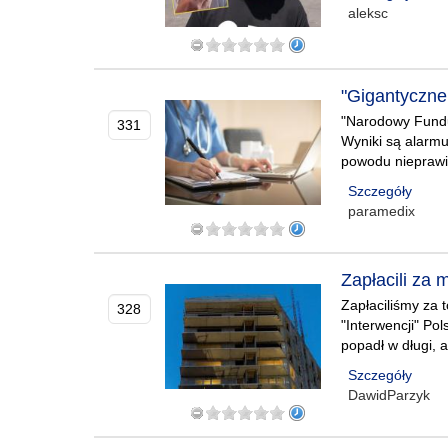
aleksc
"Gigantyczne
"Narodowy Fundu
331
Wyniki są alarmu
powodu nieprawi
Szczegóły
paramedix
Zapłacili za 
Zapłaciliśmy za 
328
"Interwencji" Po
popadł w długi, a
Szczegóły
DawidParzyk