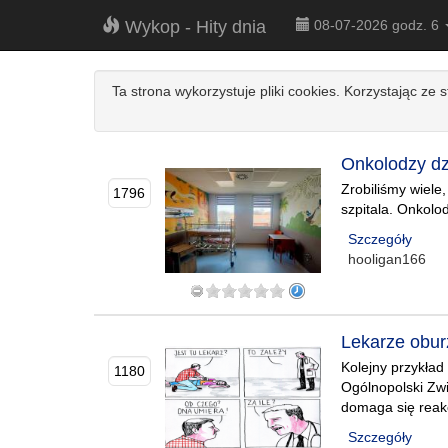
Wykop - Hity dnia
08-07-2026 godz. 6
Ta strona wykorzystuje pliki cookies. Korzystając ze 
Onkolodzy dz
Zrobiliśmy wiele
1796
szpitala. Onkolod
Szczegóły
hooligan166
Lekarze obur
Kolejny przykład 
1180
Ogólnopolski Zw
domaga się reak
Szczegóły