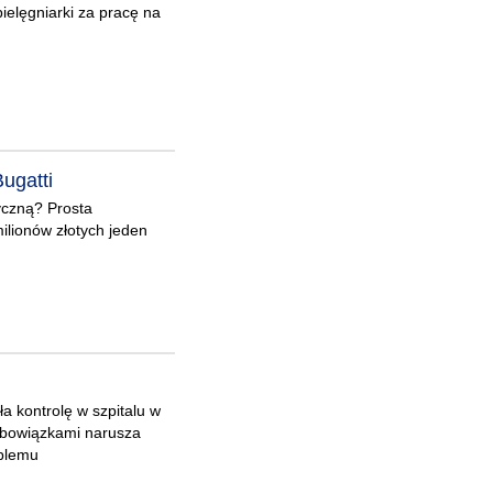
pielęgniarki za pracę na
ugatti
yczną? Prosta
ilionów złotych jeden
a kontrolę w szpitalu w
obowiązkami narusza
oblemu