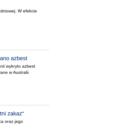
udniowej. W efekcie
wano azbest
nii wykryto azbest
ane w Australii.
tni zakaz"
ca oraz jego