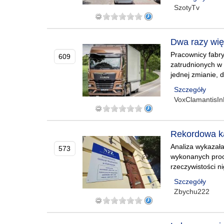
SzotyTv
Dwa razy więc
Pracownicy fabr
609
zatrudnionych w 
jednej zmianie, d
Szczegóły
VoxClamantisIn
Rekordowa ka
Analiza wykazała
573
wykonanych proc
rzeczywistości n
Szczegóły
Zbychu222