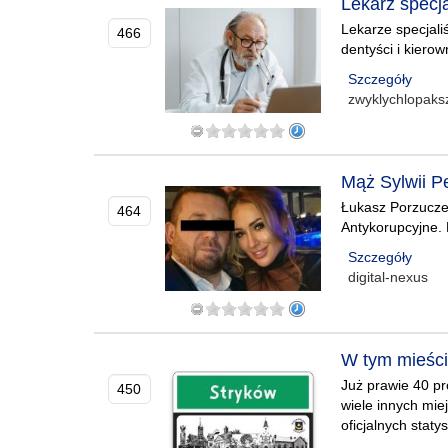
Lekarz specja
Lekarze specjali
466
dentyści i kiero
Szczegóły
zwyklychlopaks
Mąż Sylwii Pe
Łukasz Porzuczek
464
Antykorupcyjne. 
Szczegóły
digital-nexus
W tym mieści
Już prawie 40 p
450
wiele innych mi
oficjalnych staty