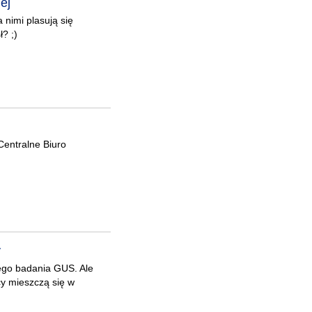
ej
nimi plasują się
? ;)
Centralne Biuro
y
ego badania GUS. Ale
y mieszczą się w