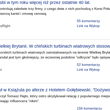
i w tym roku więcej niż przez ostatnie 40 lat.
ntrolują zaledwie trzy firmy, z czego dwie z nich pochodzą z Korei Poł
 tworzą kartel i zmowę cenową.
55 komentarzy
sRight
Link na Wykop
elkiej Brytanii. W chińskich turbinach wiatrowych stoso
skich turbinach wiatrowych zainstalowanych na terenie Wielkiej Bryta
andal jest tym głośniejszy, że wczesniej podobne "odkrycie" było opisyw
52 komentarzy
ki
Link na Wykop
ył w Książula po aferze z Hotelem Gołębiewski. "Dożywo
zył Tomasz Hajto, który ostro skrytykował relację z popularnego miejs
wając influencera "nikim".
156 komentarzy