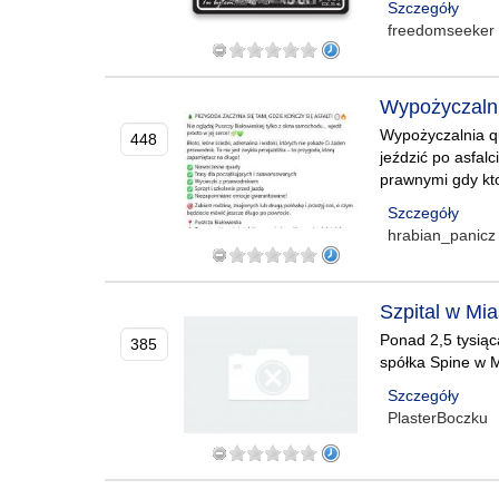
Szczegóły
freedomseeker
Wypożyczalni
Wypożyczalnia qu
448
jeździć po asfal
prawnymi gdy kto
Szczegóły
hrabian_panicz
Szpital w Mi
Ponad 2,5 tysiąc
385
spółka Spine w M
Szczegóły
PlasterBoczku