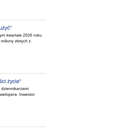
użyć"
ym kwartale 2026 roku.
miliony złotych z
ści życia"
z dziennikarzami
dewelopera. Inwestor