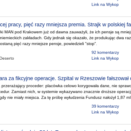
Link na Wykop
ej pracy, pięć razy mniejsza premia. Strajk w polskiej f
yki MAN pod Krakowem już od dawna zauważyli, że ich pensje są mniejs
niemieckich zakładach. Gdy jednak się okazało, że produkując dwa ra
ostaną pięć razy mniejsze pensje, powiedzieli "stop".
92 komentarzy
Deserto
Link na Wykop
ra za fikcyjne operacje. Szpital w Rzeszowie fałszował
 przerażający proceder: placówka celowo korygowała dane, nie sprawo
edur. Zamiast nich, w systemie wykazywano znacznie droższe operacj
igdy nie miały miejsca. Za tę próbę wyłudzenia Fundusz nałożył 1,87 mln
39 komentarzy
Link na Wykop