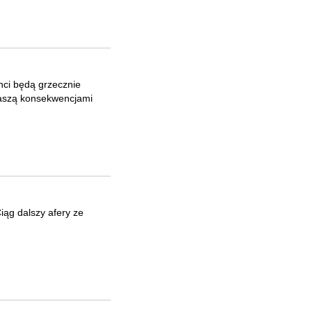
nci będą grzecznie
traszą konsekwencjami
iąg dalszy afery ze