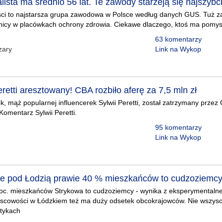
lista ma średnio 56 lat. Te zawody starzeją się najszybci
ści to najstarsza grupa zawodowa w Polsce według danych GUS. Tuż za 
wnicy w placówkach ochrony zdrowia. Ciekawe dlaczego, ktoś ma pomysł
63 komentarzy
zary
Link na Wykop
retti aresztowany! CBA rozbiło aferę za 7,5 mln zł
, mąż popularnej influencerek Sylwii Peretti, został zatrzymany przez 
Komentarz Sylwii Peretti.
95 komentarzy
Link na Wykop
e pod Łodzią prawie 40 % mieszkańców to cudzoziemc
roc. mieszkańców Strykowa to cudzoziemcy - wynika z eksperymentaln
ejscowości w Łódzkiem też ma duży odsetek obcokrajowców. Nie wszysc
stykach