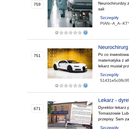
Neurochirurdzy ze
759
sali
Szczegóły
PIAN--A_A--K
Neurochirurg 
Po co inwestowa
751
matematyka z afe
lekarz musiał pr
Szczegóły
51431e5c08c9
Lekarz - dyre
Dyrektor-lekarz 
671
Tomaszowie Lube
przepisy. Sam za
Szczegóły