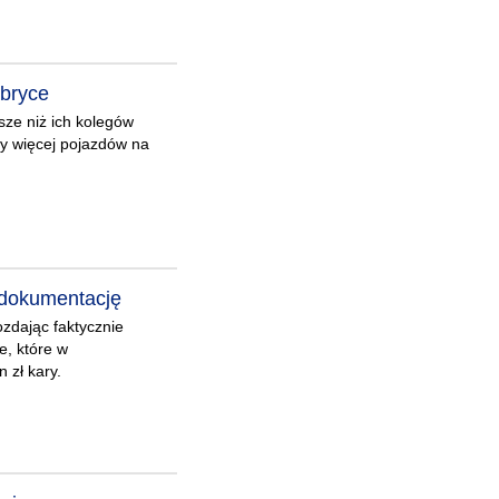
abryce
ze niż ich kolegów
zy więcej pojazdów na
 dokumentację
zdając faktycznie
e, które w
 zł kary.