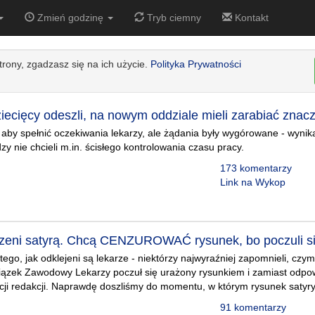
Zmień godzinę
Tryb ciemny
Kontakt
strony, zgadzasz się na ich użycie.
Polityka Prywatności
iecięcy odeszli, na nowym oddziale mieli zarabiać znacz
, aby spełnić oczekiwania lekarzy, ale żądania były wygórowane - wynika
zy nie chcieli m.in. ścisłego kontrolowania czasu pracy.
173 komentarzy
Link na Wykop
zeni satyrą. Chcą CENZUROWAĆ rysunek, bo poczuli si
tego, jak odklejeni są lekarze - niektórzy najwyraźniej zapomnieli, czym 
iązek Zawodowy Lekarzy poczuł się urażony rysunkiem i zamiast odpo
cji redakcji. Naprawdę doszliśmy do momentu, w którym rysunek satyry
91 komentarzy