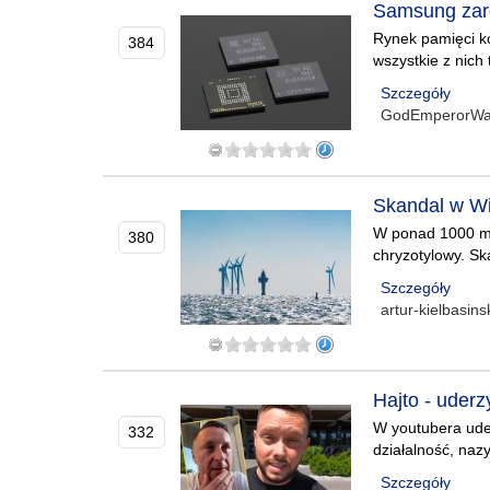
Samsung zarob
Rynek pamięci ko
384
wszystkie z nich
Szczegóły
GodEmperorWa
Skandal w Wi
W ponad 1000 mor
380
chryzotylowy. Sk
Szczegóły
artur-kielbasins
Hajto - uderz
W youtubera uder
332
działalność, nazy
Szczegóły