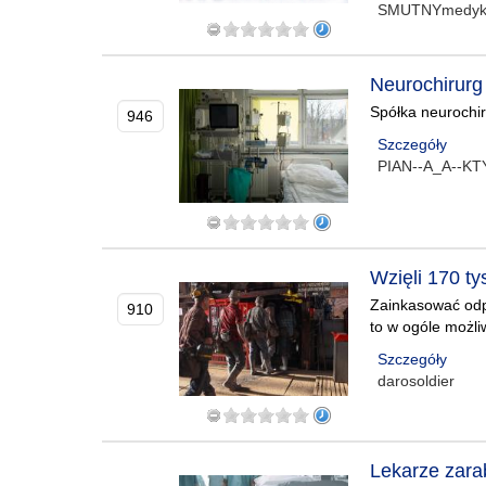
SMUTNYmedy
Neurochirurg 
Spółka neurochiru
946
Szczegóły
PIAN--A_A--K
Wzięli 170 ty
Zainkasować odpr
910
to w ogóle możli
Szczegóły
darosoldier
Lekarze zara