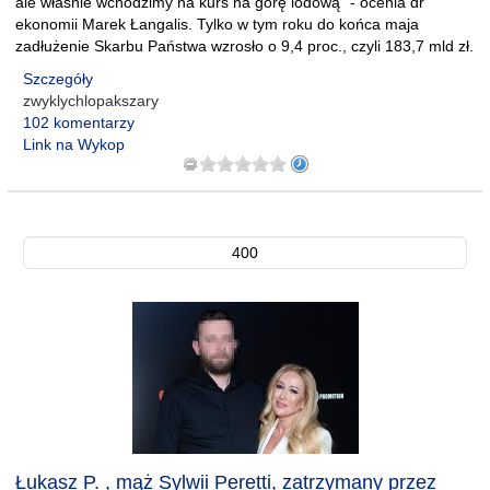
ale właśnie wchodzimy na kurs na górę lodową" - ocenia dr
ekonomii Marek Łangalis. Tylko w tym roku do końca maja
zadłużenie Skarbu Państwa wzrosło o 9,4 proc., czyli 183,7 mld zł.
Szczegóły
zwyklychlopakszary
102 komentarzy
Link na Wykop
400
Łukasz P. , mąż Sylwii Peretti, zatrzymany przez