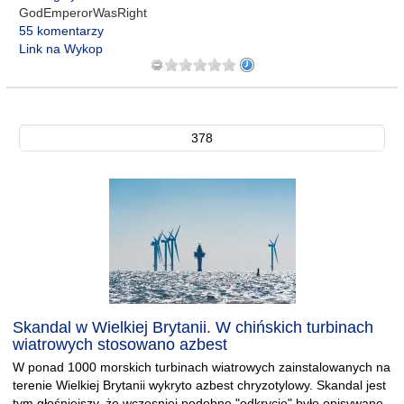
GodEmperorWasRight
55 komentarzy
Link na Wykop
378
Skandal w Wielkiej Brytanii. W chińskich turbinach
wiatrowych stosowano azbest
W ponad 1000 morskich turbinach wiatrowych zainstalowanych na
terenie Wielkiej Brytanii wykryto azbest chryzotylowy. Skandal jest
tym głośniejszy, że wczesniej podobne "odkrycie" było opisywane