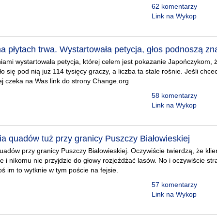
62 komentarzy
Link na Wykop
a płytach trwa. Wystartowała petycja, głos podnoszą zna
iami wystartowała petycja, której celem jest pokazanie Japończykom, że
się pod nią już 114 tysięcy graczy, a liczba ta stale rośnie. Jeśli chce
żej czeka na Was link do strony Change.org
58 komentarzy
Link na Wykop
a quadów tuż przy granicy Puszczy Białowieskiej
adów przy granicy Puszczy Białowieskiej. Oczywiście twierdzą, że klie
cie i nikomu nie przyjdzie do głowy rozjeżdżać lasów. No i oczywiście s
ś im to wytknie w tym poście na fejsie.
57 komentarzy
Link na Wykop