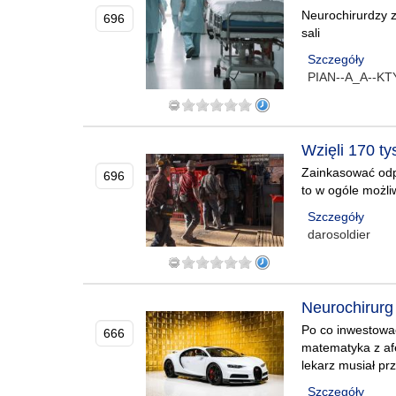
Neurochirurdzy ze
696
sali
Szczegóły
PIAN--A_A--K
Wzięli 170 ty
Zainkasować odpr
696
to w ogóle możli
Szczegóły
darosoldier
Neurochirurg 
Po co inwestowa
666
matematyka z afe
lekarz musiał pr
Szczegóły