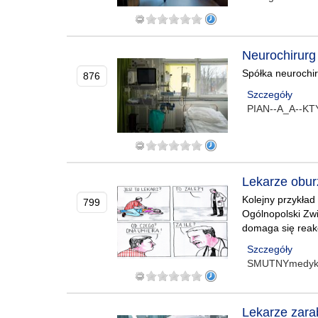
Neurochirurg 
Spółka neurochiru
876
Szczegóły
PIAN--A_A--K
Lekarze obur
Kolejny przykład 
799
Ogólnopolski Zw
domaga się reak
Szczegóły
SMUTNYmedy
Lekarze zara