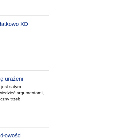
dodatkowo XD
ę urażeni
jest satyra.
wiedzieć argumentami,
czny trzeb
idłowości