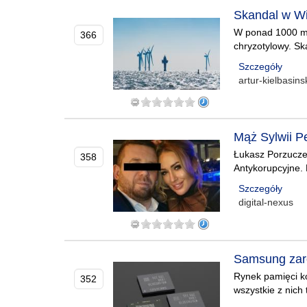
Skandal w Wi
W ponad 1000 mor
366
chryzotylowy. Sk
Szczegóły
artur-kielbasins
Mąż Sylwii Pe
Łukasz Porzuczek
358
Antykorupcyjne. 
Szczegóły
digital-nexus
Samsung zarob
Rynek pamięci ko
352
wszystkie z nich