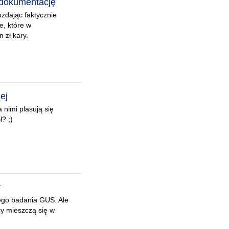
 dokumentację
zdając faktycznie
e, które w
 zł kary.
ej
nimi plasują się
? ;)
y
ego badania GUS. Ale
y mieszczą się w