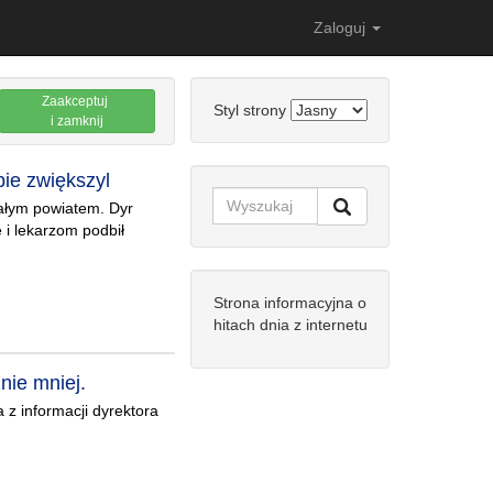
Zaloguj
Zaakceptuj
Styl strony
i zamknij
bie zwiększyl
całym powiatem. Dyr
 i lekarzom podbił
Strona informacyjna o
hitach dnia z internetu
nie mniej.
 z informacji dyrektora