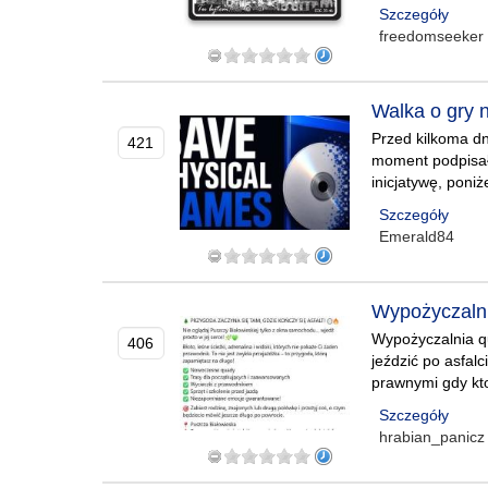
Szczegóły
freedomseeker
Walka o gry n
Przed kilkoma dn
421
moment podpisało 
inicjatywę, poni
Szczegóły
Emerald84
Wypożyczalni
Wypożyczalnia qu
406
jeździć po asfal
prawnymi gdy kto
Szczegóły
hrabian_panicz