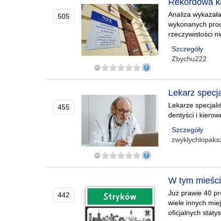
Rekordowa ka
Analiza wykazała
505
wykonanych proc
rzeczywistości n
Szczegóły
Zbychu222
Lekarz specja
Lekarze specjali
455
dentyści i kiero
Szczegóły
zwyklychlopaks
W tym mieści
Już prawie 40 p
442
wiele innych mi
oficjalnych staty