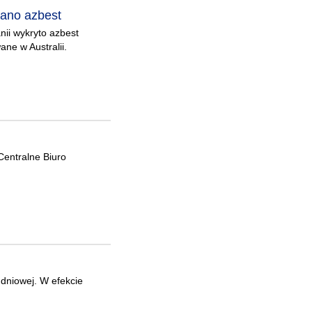
wano azbest
nii wykryto azbest
ane w Australii.
Centralne Biuro
udniowej. W efekcie