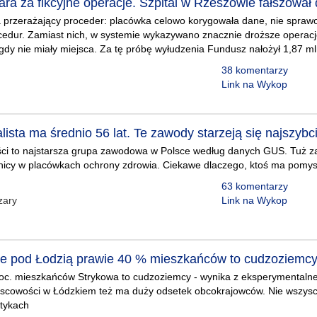
ra za fikcyjne operacje. Szpital w Rzeszowie fałszował
 przerażający proceder: placówka celowo korygowała dane, nie sprawo
edur. Zamiast nich, w systemie wykazywano znacznie droższe operacj
igdy nie miały miejsca. Za tę próbę wyłudzenia Fundusz nałożył 1,87 mln
38 komentarzy
Link na Wykop
lista ma średnio 56 lat. Te zawody starzeją się najszybci
ści to najstarsza grupa zawodowa w Polsce według danych GUS. Tuż za 
wnicy w placówkach ochrony zdrowia. Ciekawe dlaczego, ktoś ma pomysł
63 komentarzy
zary
Link na Wykop
e pod Łodzią prawie 40 % mieszkańców to cudzoziemc
roc. mieszkańców Strykowa to cudzoziemcy - wynika z eksperymentaln
ejscowości w Łódzkiem też ma duży odsetek obcokrajowców. Nie wszysc
stykach