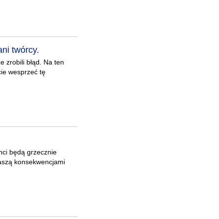
ni twórcy.
 zrobili błąd. Na ten
cie wesprzeć tę
nci będą grzecznie
traszą konsekwencjami