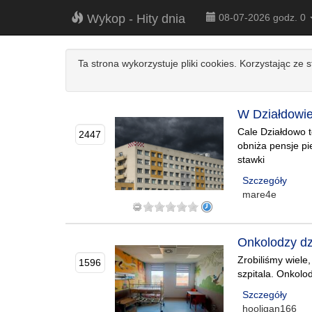
Wykop - Hity dnia
08-07-2026 godz. 0
Ta strona wykorzystuje pliki cookies. Korzystając ze 
W Działdowie 
Cale Działdowo t
2447
obniża pensje pi
stawki
Szczegóły
mare4e
Onkolodzy dz
Zrobiliśmy wiele
1596
szpitala. Onkolod
Szczegóły
hooligan166