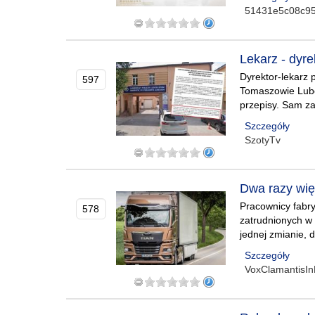
51431e5c08c9
Lekarz - dyre
Dyrektor-lekarz 
597
Tomaszowie Lube
przepisy. Sam za
Szczegóły
SzotyTv
Dwa razy więc
Pracownicy fabr
578
zatrudnionych w 
jednej zmianie, d
Szczegóły
VoxClamantisIn