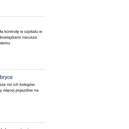
a kontrolę w szpitalu w
obowiązkami narusza
oblemu
abryce
ze niż ich kolegów
zy więcej pojazdów na