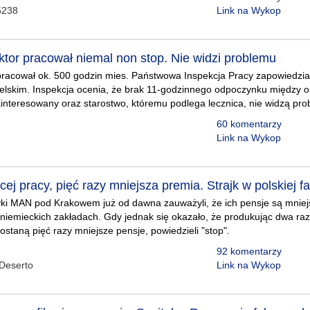
5238
Link na Wykop
ktor pracował niemal non stop. Nie widzi problemu
pracował ok. 500 godzin mies. Państwowa Inspekcja Pracy zapowiedział
lskim. Inspekcja ocenia, że brak 11-godzinnego odpoczynku między 
interesowany oraz starostwo, któremu podlega lecznica, nie widzą pr
60 komentarzy
Link na Wykop
ej pracy, pięć razy mniejsza premia. Strajk w polskiej f
yki MAN pod Krakowem już od dawna zauważyli, że ich pensje są mniejs
niemieckich zakładach. Gdy jednak się okazało, że produkując dwa ra
ostaną pięć razy mniejsze pensje, powiedzieli "stop".
92 komentarzy
Deserto
Link na Wykop