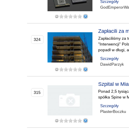
Szczegóły
GodEmperorWa
Zapłacili za 
Zapłaciliśmy za 
324
"Interwencji" Po
popadł w długi, a
Szczegóły
DawidParzyk
Szpital w Mi
Ponad 2,5 tysiąc
315
spółka Spine w M
Szczegóły
PlasterBoczku