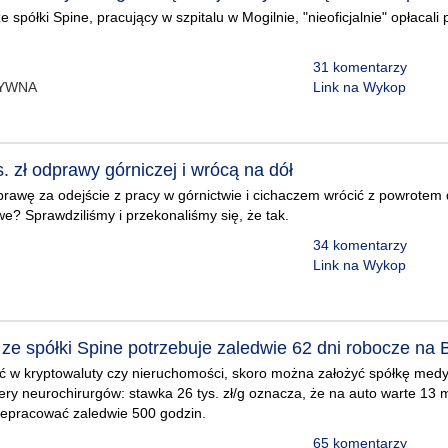
 spółki Spine, pracujący w szpitalu w Mogilnie, "nieoficjalnie" opłacali 
31 komentarzy
TYWNA
Link na Wykop
s. zł odprawy górniczej i wrócą na dół
awę za odejście z pracy w górnictwie i cichaczem wrócić z powrotem 
we? Sprawdziliśmy i przekonaliśmy się, że tak.
34 komentarzy
Link na Wykop
ze spółki Spine potrzebuje zaledwie 62 dni robocze na B
ć w kryptowaluty czy nieruchomości, skoro można założyć spółkę med
ry neurochirurgów: stawka 26 tys. zł/g oznacza, że na auto warte 13 m
zepracować zaledwie 500 godzin.
65 komentarzy