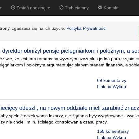
Zmień godzinę
Tryb ciemny
Kontakt
strony, zgadzasz się na ich użycie.
Polityka Prywatności
dyrektor obniżył pensje pielęgniarkom i położnym, a so
eż wie, że jest tam romans na wyższym szczeblu i jedna para trzęsie 
elęgniarkom i położnym argumentując słabym stanem finansów, a sobie
69 komentarzy
Link na Wykop
iecięcy odeszli, na nowym oddziale mieli zarabiać znacz
, aby spełnić oczekiwania lekarzy, ale żądania były wygórowane - wynika
zy nie chcieli m.in. ścisłego kontrolowania czasu pracy.
155 komentarzy
Link na Wykop