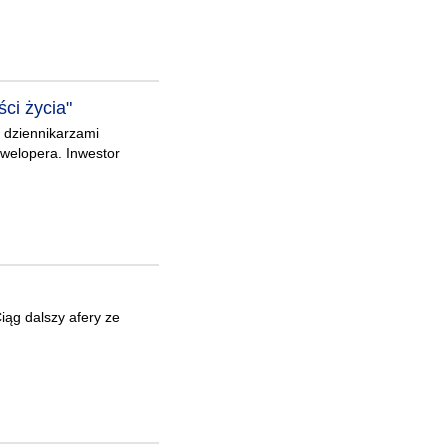
ści życia"
z dziennikarzami
dewelopera. Inwestor
iąg dalszy afery ze