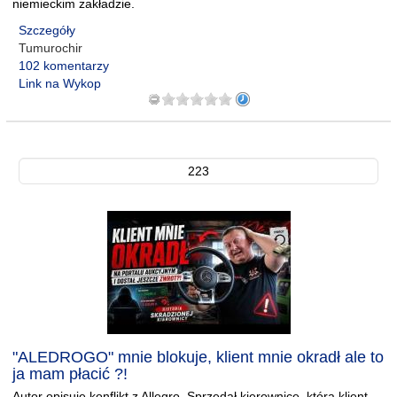
niemieckim zakładzie.
Szczegóły
Tumurochir
102 komentarzy
Link na Wykop
223
"ALEDROGO" mnie blokuje, klient mnie okradł ale to
ja mam płacić ?!
Autor opisuje konflikt z Allegro. Sprzedał kierownicę, którą klient