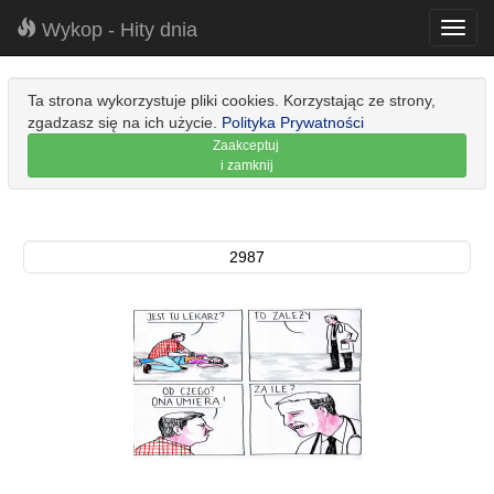
Wykop - Hity dnia
Toggl
navig
Ta strona wykorzystuje pliki cookies. Korzystając ze strony,
zgadzasz się na ich użycie.
Polityka Prywatności
Zaakceptuj
i zamknij
2987