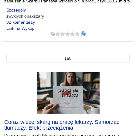
zadłużenie Skarbu Państwa wzrosło o 9,4 proc., czyli 183,7 mld zł.
Szczegóły
zwyklychlopakszary
82 komentarzy
Link na Wykop
158
Coraz więcej skarg na pracę lekarzy. Samorząd
tłumaczy. Efekt przeciążenia
Do okręgowych izb lekarskich wpływa coraz więcej skarg na