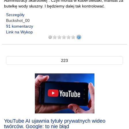
Administracji Skarbowej". Czyli morda w kubeł biedaki, mandat za
butelkę wody słuszny. I będziemy dalej tak kontrolować.
Szczegóły
Buckshot_00
91 komentarzy
Link na Wykop
223
YouTube AI ujawnia tytuły prywatnych wideo
twórców. Google: to nie błąd