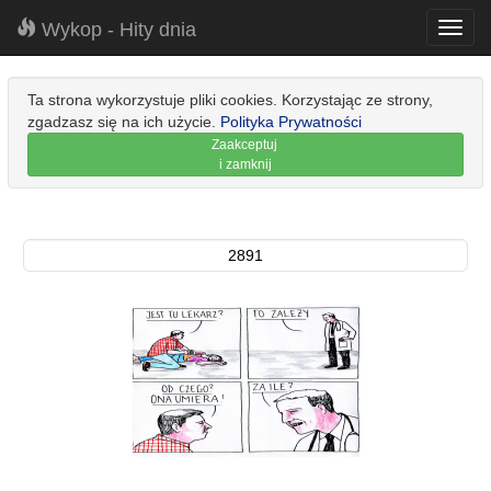
Wykop - Hity dnia
Toggl
navig
Ta strona wykorzystuje pliki cookies. Korzystając ze strony,
zgadzasz się na ich użycie.
Polityka Prywatności
Zaakceptuj
i zamknij
2891