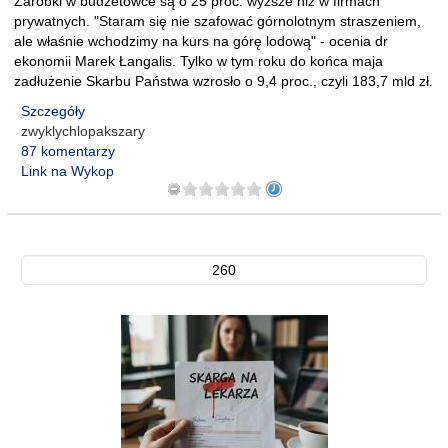
Zarobki w budżetówce są o 25 proc. wyższe niż w firmach
prywatnych. "Staram się nie szafować górnolotnym straszeniem,
ale właśnie wchodzimy na kurs na górę lodową" - ocenia dr
ekonomii Marek Łangalis. Tylko w tym roku do końca maja
zadłużenie Skarbu Państwa wzrosło o 9,4 proc., czyli 183,7 mld zł.
Szczegóły
zwyklychlopakszary
87 komentarzy
Link na Wykop
260