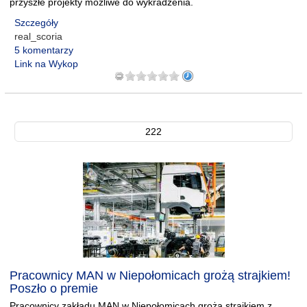
przyszłe projekty możliwe do wykradzenia.
Szczegóły
real_scoria
5 komentarzy
Link na Wykop
222
Pracownicy MAN w Niepołomicach grożą strajkiem!
Poszło o premie
Pracownicy zakładu MAN w Niepołomicach grożą strajkiem z