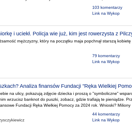
103 komentarzy
Link na Wykop
orkę i uciekł. Policja wie już, kim jest rowerzysta z Pilcz
 tożsamość mężczyzny, który na początku maja popchnął starszą kobietę n
79 komentarzy
Link na Wykop
szkach? Analiza finansów Fundacji "Ręka Wielkiej Pomo
bie na ulicy, pokazują zdjęcie dziecka i proszą o "symboliczne" wsparci
im wrzucisz banknot do puszki, zobacz, gdzie trafiają te pieniądze. P
ansowe Fundacji Ręka Wielkiej Pomocy za 2024 rok. Wnioski? Miliony 
44 komentarzy
zysczykiewicz
Link na Wykop