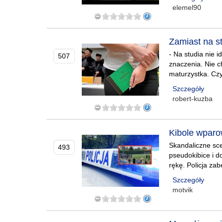
elemel90
Zamiast na st
- Na studia nie i
507
znaczenia. Nie 
maturzystka. Czy 
Szczegóły
robert-kuzba
Kibole wparo
Skandaliczne sc
493
pseudokibice i d
rękę. Policja za
Szczegóły
motvik