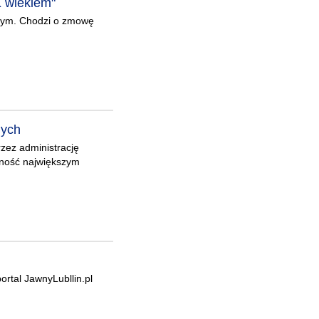
X wiekiem"
owym. Chodzi o zmowę
nych
zez administrację
alność największym
rtal JawnyLubllin.pl