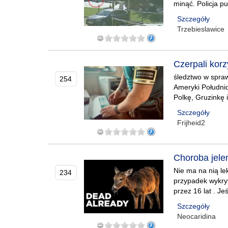
minąć. Policja p
Szczegóły
Trzebieslawice
Czerpali kor
śledztwo w spra
254
Ameryki Południ
Polkę, Gruzinkę 
Szczegóły
Frijheid2
Choroba jele
Nie ma na nią le
234
przypadek wykryt
przez 16 lat . J
Szczegóły
Neocaridina