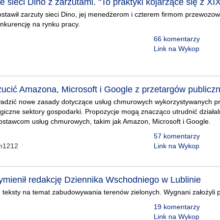
sieci Dino z zarzutami. "To praktyki kojarzące się z XI
stawił zarzuty sieci Dino, jej menedżerom i czterem firmom przewoz
nkurencję na rynku pracy.
66 komentarzy
Link na Wykop
ucić Amazona, Microsoft i Google z przetargów publicz
adzić nowe zasady dotyczące usług chmurowych wykorzystywanych pr
tegiczne sektory gospodarki. Propozycje mogą znacząco utrudnić dział
stawcom usług chmurowych, takim jak Amazon, Microsoft i Google.
57 komentarzy
em1212
Link na Wykop
mienił redakcję Dziennika Wschodniego w Lublinie
 teksty na temat zabudowywania terenów zielonych. Wygnani założyli po
19 komentarzy
Link na Wykop