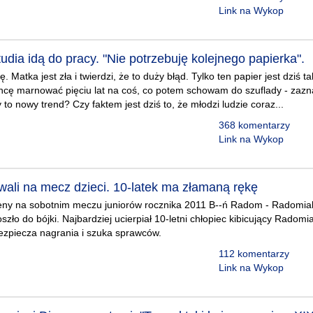
Link na Wykop
udia idą do pracy. "Nie potrzebuję kolejnego papierka".
dę. Matka jest zła i twierdzi, że to duży błąd. Tylko ten papier jest dziś
chcę marnować pięciu lat na coś, co potem schowam do szuflady - zaz
to nowy trend? Czy faktem jest dziś to, że młodzi ludzie coraz...
368 komentarzy
Link na Wykop
wali na mecz dzieci. 10-latek ma złamaną rękę
eny na sobotnim meczu juniorów rocznika 2011 B--ń Radom - Radomiak
oszło do bójki. Najbardziej ucierpiał 10-letni chłopiec kibicujący Rado
bezpiecza nagrania i szuka sprawców.
112 komentarzy
Link na Wykop