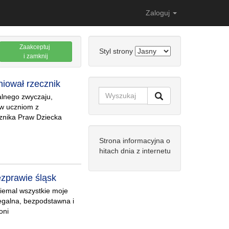
Zaloguj
Zaakceptuj
Styl strony
i zamknij
iował rzecznik
kalnego zwyczaju,
w uczniom z
cznika Praw Dziecka
Strona informacyjna o
hitach dnia z internetu
ezprawie śląsk
niemal wszystkie moje
egalna, bezpodstawna i
oni