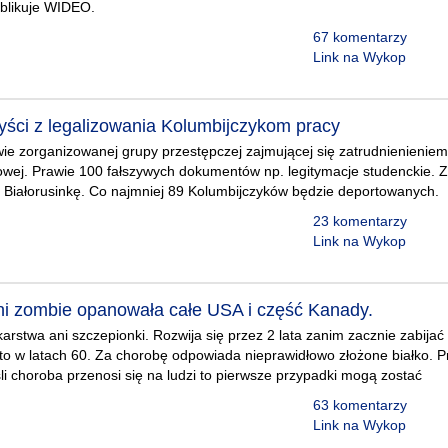
ublikuje WIDEO.
67 komentarzy
Link na Wykop
zyści z legalizowania Kolumbijczykom pracy
wie zorganizowanej grupy przestępczej zajmującej się zatrudnienieni
owej. Prawie 100 fałszywych dokumentów np. legitymacje studenckie. 
i Białorusinkę. Co najmniej 89 Kolumbijczyków będzie deportowanych.
23 komentarzy
Link na Wykop
ni zombie opanowała całe USA i część Kanady.
karstwa ani szczepionki. Rozwija się przez 2 lata zanim zacznie zabijać
o w latach 60. Za chorobę odpowiada nieprawidłowo złożone białko. Pr
eśli choroba przenosi się na ludzi to pierwsze przypadki mogą zostać
63 komentarzy
Link na Wykop