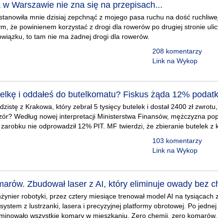
 w Warszawie nie zna się na przepisach...
stanowiła mnie dzisiaj zepchnąć z mojego pasa ruchu na dość ruchliwej 
ym, że powinienem korzystać z drogi dla rowerów po drugiej stronie ulic
wiązku, to tam nie ma żadnej drogi dla rowerów.
208 komentarzy
Link na Wykop
telkę i oddałeś do butelkomatu? Fiskus żąda 12% podat
zistę z Krakowa, który zebrał 5 tysięcy butelek i dostał 2400 zł zwrotu,
zór? Według nowej interpretacji Ministerstwa Finansów, mężczyzna pop
zarobku nie odprowadził 12% PIT. MF twierdzi, że zbieranie butelek z 
103 komentarzy
Link na Wykop
marów. Zbudował laser z AI, który eliminuje owady bez c
żynier robotyki, przez cztery miesiące trenował model AI na tysiącach
system z lustrzanki, lasera i precyzyjnej platformy obrotowej. Po jednej
iminowało wszystkie komary w mieszkaniu. Zero chemii, zero komarów.