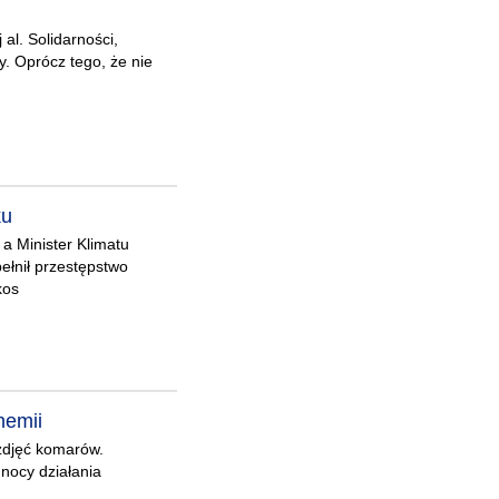
al. Solidarności,
y. Oprócz tego, że nie
ku
 a Minister Klimatu
ełnił przestępstwo
kos
hemii
 zdjęć komarów.
 nocy działania