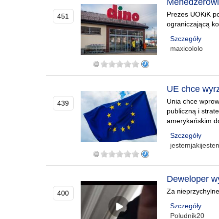
Menedżerowie 
Prezes UOKiK po
451
ograniczającą ko
Szczegóły
maxicololo
UE chce wyrz
Unia chce wprow
439
publiczną i stra
amerykańskim do
Szczegóły
jestemjakijest
Deweloper wy
Za nieprzychylne
400
Szczegóły
Poludnik20