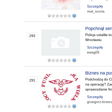
Szczegóły
real_scoria
Popchnął seni
Policja ustaliła
293
Wrocławiu.
Szczegóły
ewag05
Biznes na pu
Podchodzą do Cie
291
na operację? Zan
sprawozdanie fin
Szczegóły
grzegorz-brzec