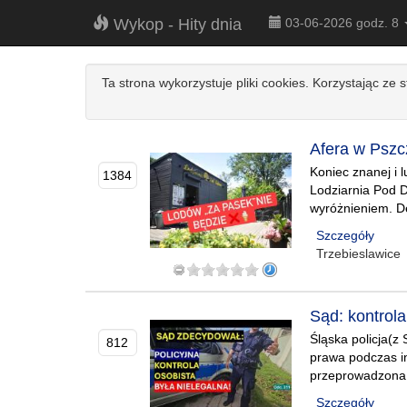
Wykop - Hity dnia
03-06-2026 godz. 8
Ta strona wykorzystuje pliki cookies. Korzystając ze 
Afera w Pszc
Koniec znanej i 
1384
Lodziarnia Pod 
wyróżnieniem. D
Szczegóły
Trzebieslawice
Sąd: kontrol
Śląska policja(z
812
prawa podczas in
przeprowadzona n
Szczegóły