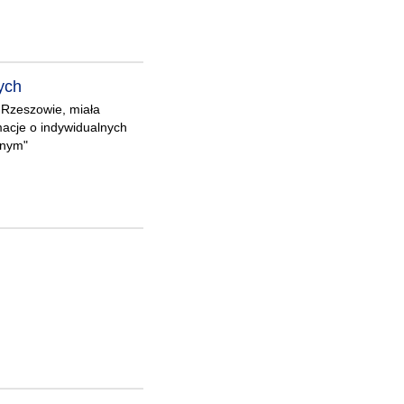
ych
w Rzeszowie, miała
macje o indywidualnych
onym"