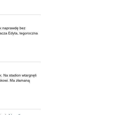
 tak naprawdę bez
nacza Edyta, tegoroczna
. Na stadion wtargnęli
miakowi. Ma złamaną