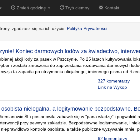
Zmień godzinę
Tryb ciemny
Kontakt
strony, zgadzasz się na ich użycie.
Polityka Prywatności
zynie! Koniec darmowych lodów za świadectwo, interwen
lubianej akcji lody za pasek w Pszczynie. Po 25 latach kultywowania lo
Dębem została zmuszona do zaprzestania rozdawania darmowych lodó
ecyzja ta zapadła po otrzymaniu oficjalnego, imiennego pisma od Rze
327 komentarzy
Link na Wykop
a osobista nielegalna, a legitymowanie bezpodstawne. B
 Siemianowic Śl.) postanowiła zabawić się w "pana władzę" i pogwałcić 
terwencji przy pewnym zakładzie. Bezpodstawne legitymowanie, i niel
ieprawidłowo kontrola osobista, a także publiczne wyzywanie mnie, p
62 komentarzy