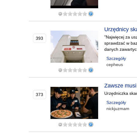
Urzędnicy sk
"Najwięcej za us
393
sprawdzać w baza
danych zawartyc
Szczegóły
cepheus
Zawsze musi
Urzędniczka skar
373
Szczegóły
nickjuzmam