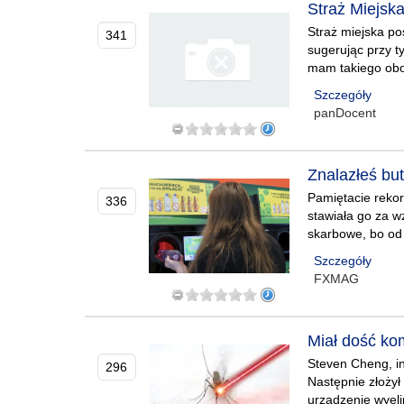
Straż Miejska
Straż miejska po
341
sugerując przy t
mam takiego obo
Szczegóły
panDocent
Znalazłeś bu
Pamiętacie rekord
336
stawiała go za w
skarbowe, bo od 
Szczegóły
FXMAG
Miał dość ko
Steven Cheng, in
296
Następnie złożył 
urządzenie wyel