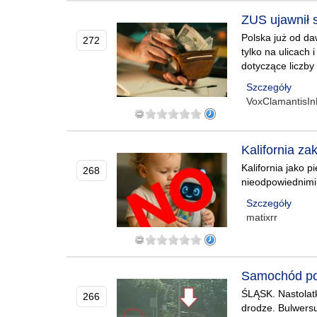
ZUS ujawnił 
Polska już od da
272
tylko na ulicach 
dotyczące liczb
Szczegóły
VoxClamantisIn
Kalifornia za
Kalifornia jako 
268
nieodpowiednimi 
Szczegóły
matixrr
Samochód potr
ŚLĄSK. Nastolat
266
drodze. Bulwersu