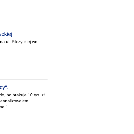
yckiej
a ul. Pilczyckiej we
cy".
e, bo brakuje 10 tys. zł
rzeanalizowałem
na "