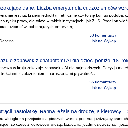
szokujące dane. Liczba emerytur dla cudzoziemców wzro
wna nie jest już krajem jednolitym etnicznie czy to się komuś podoba, c
i na rynku pracy, ale także w takich instytucjach, jak ZUS. Podał on wła
y cudzoziemców, pobierających emeryturę.
53 komentarzy
Deserto
Link na Wykop
kazuje zabawek z chatbotami AI dla dzieci poniżej 18. ro
pierwsza w kraju zakazuje zabawek z AI dla najmłodszych. Decyzja ma c
treściami, uzależnieniem i naruszeniami prywatności.
55 komentarzy
Link na Wykop
ącił nastolatkę. Ranna leżała na drodze, a kierowcy... 
ka wbiegła na przejście dla pieszych wprost pod nadjeżdżający samoc
jące, że część z kierowców widząc leżącą na jezdni dziewczynę... jesz