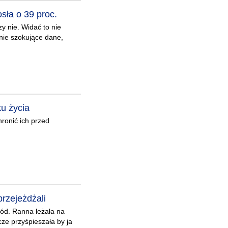
sła o 39 proc.
zy nie. Widać to nie
śnie szokujące dane,
ku życia
hronić ich przed
przejeżdżali
hód. Ranna leżała na
cze przyśpieszała by ja