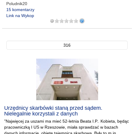
Poludnik20
15 komentarzy
Link na Wykop
316
Urzędnicy skarbówki staną przed sądem.
Nielegalnie korzystali z danych
"Najwięcej za uszami ma mieć 52-letnia Beata I.P.. Kobieta, będąc
pracowniczką I US w Rzeszowie, miała sprawdzać w bazach
danych informacje, objęte tajemnicą skarbową. Były to m.in.