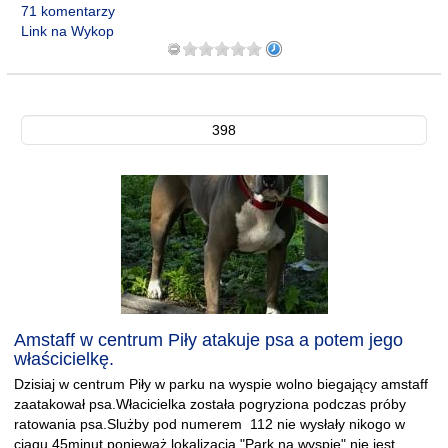
71 komentarzy
Link na Wykop
398
Amstaff w centrum Piły atakuje psa a potem jego
właścicielkę.
Dzisiaj w centrum Piły w parku na wyspie wolno biegający amstaff
zaatakował psa.Włacicielka została pogryziona podczas próby
ratowania psa.Slużby pod numerem 112 nie wysłały nikogo w
ciągu 45minut ponieważ lokalizacja "Park na wyspie" nie jest