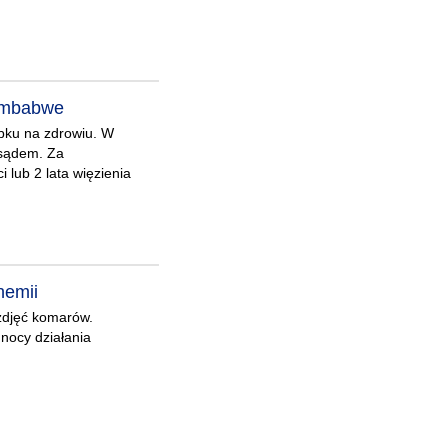
Zimbabwe
bku na zdrowiu. W
 sądem. Za
 lub 2 lata więzienia
hemii
 zdjęć komarów.
 nocy działania