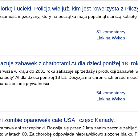
orkę i uciekł. Policja wie już, kim jest rowerzysta z Pilcz
 tożsamość mężczyzny, który na początku maja popchnął starszą kobietę n
81 komentarzy
Link na Wykop
kazuje zabawek z chatbotami AI dla dzieci poniżej 18. ro
pierwsza w kraju do 2031 roku zakazuje sprzedaży i produkcji zabawe
atboty" AI dla dzieci poniżej 18 lat. Decyzja ma chronić ich przed nieo
naruszeniami prywatności.
64 komentarzy
Link na Wykop
ni zombie opanowała całe USA i część Kanady.
karstwa ani szczepionki. Rozwija się przez 2 lata zanim zacznie zabijać
o w latach 60. Za chorobę odpowiada nieprawidłowo złożone białko. Pr