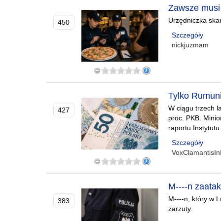
Zawsze musi
Urzędniczka skar
450
Szczegóły
nickjuzmam
Tylko Rumuni
W ciągu trzech la
427
proc. PKB. Minio
raportu Instytut
Szczegóły
VoxClamantisIn
M----n zaatak
M----n, który w 
383
zarzuty.