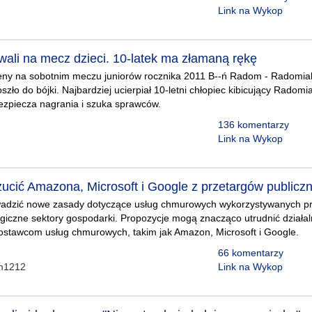
Link na Wykop
wali na mecz dzieci. 10-latek ma złamaną rękę
eny na sobotnim meczu juniorów rocznika 2011 B--ń Radom - Radomiak
oszło do bójki. Najbardziej ucierpiał 10-letni chłopiec kibicujący Rado
bezpiecza nagrania i szuka sprawców.
136 komentarzy
Link na Wykop
ucić Amazona, Microsoft i Google z przetargów publicz
adzić nowe zasady dotyczące usług chmurowych wykorzystywanych pr
tegiczne sektory gospodarki. Propozycje mogą znacząco utrudnić dział
stawcom usług chmurowych, takim jak Amazon, Microsoft i Google.
66 komentarzy
em1212
Link na Wykop