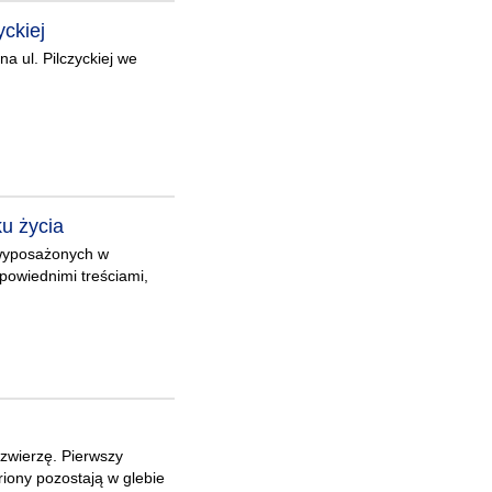
yckiej
a ul. Pilczyckiej we
ku życia
k wyposażonych w
dpowiednimi treściami,
 zwierzę. Pierwszy
iony pozostają w glebie