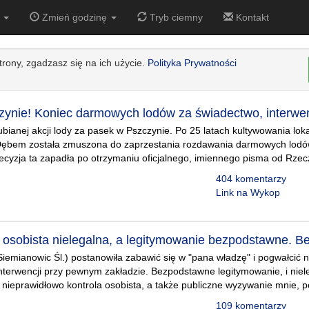
4
Zmień godzinę
Tryb ciemny
Kontakt
strony, zgadzasz się na ich użycie.
Polityka Prywatności
zynie! Koniec darmowych lodów za świadectwo, interwen
lubianej akcji lody za pasek w Pszczynie. Po 25 latach kultywowania lo
Dębem została zmuszona do zaprzestania rozdawania darmowych lodó
ecyzja ta zapadła po otrzymaniu oficjalnego, imiennego pisma od Rze
404 komentarzy
Link na Wykop
a osobista nielegalna, a legitymowanie bezpodstawne. B
 Siemianowic Śl.) postanowiła zabawić się w "pana władzę" i pogwałcić 
terwencji przy pewnym zakładzie. Bezpodstawne legitymowanie, i niel
ieprawidłowo kontrola osobista, a także publiczne wyzywanie mnie, p
109 komentarzy