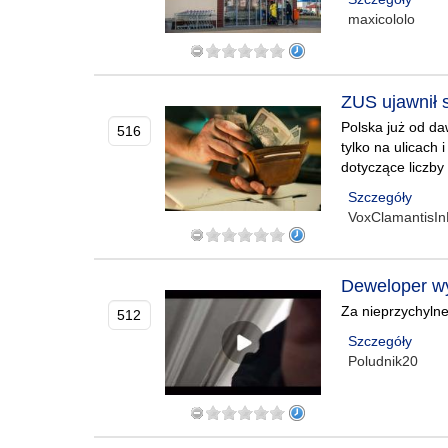
maxicololo
ZUS ujawnił 
Polska już od da
516
tylko na ulicach 
dotyczące liczb
Szczegóły
VoxClamantisIn
Deweloper wy
Za nieprzychylne
512
Szczegóły
Poludnik20