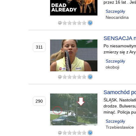
przez 16 lat . J
Szczegóły
Neocaridina
SENSACJA na 
Po niesamowitym 
311
zmierzy się z Ar
Szczegóły
okoboji
Samochód potr
ŚLĄSK. Nastolat
290
drodze. Bulwersu
minąć. Policja p
Szczegóły
Trzebieslawice