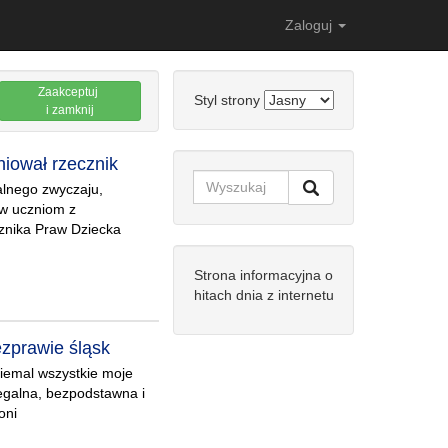
Zaloguj
Zaakceptuj
Styl strony
i zamknij
iował rzecznik
kalnego zwyczaju,
w uczniom z
cznika Praw Dziecka
Strona informacyjna o
hitach dnia z internetu
ezprawie śląsk
niemal wszystkie moje
egalna, bezpodstawna i
oni