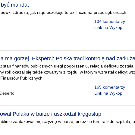
 być mandat
bówki zdradza, jak rząd oczekuje teraz linczu na przedsiębiorcach
104 komentarzy
Link na Wykop
a ma gorzej. Eksperci: Polska traci kontrolę nad zadłuż
t stan finansów publicznych uległ pogorszeniu, relacja deficytu została
ny rok okazał się także czwartym z rzędu, w którym wzrastał deficyt w
u Finansów Publicznych.
165 komentarzy
Deserto
Link na Wykop
ował Polaka w barze i uszkodził kręgosłup
Lublinie zaatakował mężczyznę w barze, przez co ten trafił do szpitala,