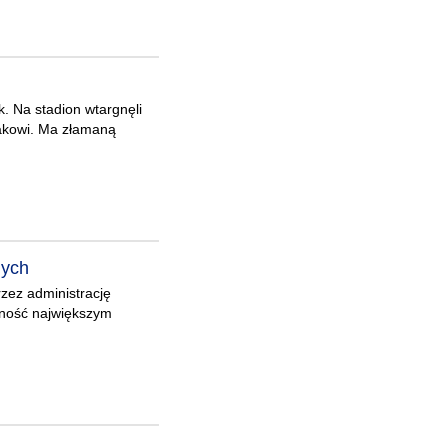
. Na stadion wtargnęli
miakowi. Ma złamaną
nych
zez administrację
alność największym