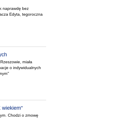
 tak naprawdę bez
nacza Edyta, tegoroczna
ych
w Rzeszowie, miała
macje o indywidualnych
onym"
X wiekiem"
owym. Chodzi o zmowę