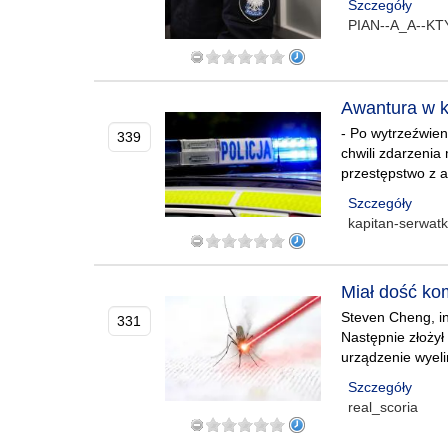
Szczegóły
PIAN--A_A--K
Awantura w k
- Po wytrzeźwie
339
chwili zdarzenia
przestępstwo z a
Szczegóły
kapitan-serwat
Miał dość ko
Steven Cheng, in
331
Następnie złożył 
urządzenie wyel
Szczegóły
real_scoria