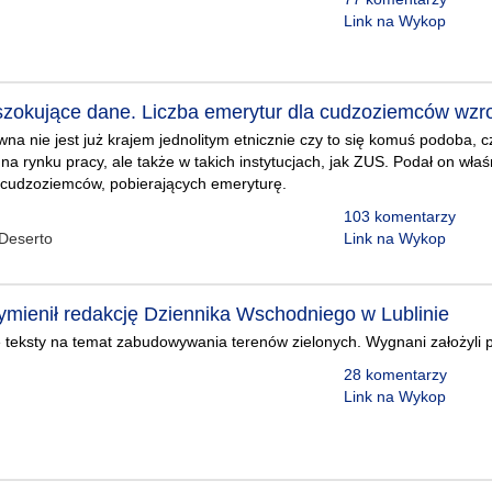
Link na Wykop
szokujące dane. Liczba emerytur dla cudzoziemców wzro
wna nie jest już krajem jednolitym etnicznie czy to się komuś podoba, c
i na rynku pracy, ale także w takich instytucjach, jak ZUS. Podał on wła
y cudzoziemców, pobierających emeryturę.
103 komentarzy
Deserto
Link na Wykop
mienił redakcję Dziennika Wschodniego w Lublinie
 teksty na temat zabudowywania terenów zielonych. Wygnani założyli po
28 komentarzy
Link na Wykop