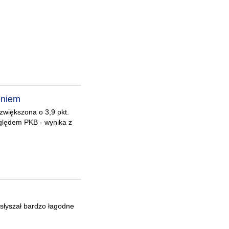
eniem
 zwiększona o 3,9 pkt.
zględem PKB - wynika z
 usłyszał bardzo łagodne