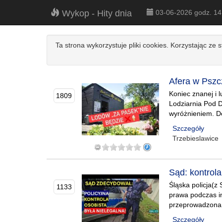
Wykop - Hity dnia
03-06-2026 godz. 1
Ta strona wykorzystuje pliki cookies. Korzystając ze 
Afera w Pszc
Koniec znanej i 
1809
Lodziarnia Pod 
wyróżnieniem. D
Szczegóły
Trzebieslawice
Sąd: kontrol
Śląska policja(z
1133
prawa podczas in
przeprowadzona n
Szczegóły