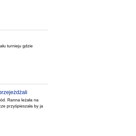
łu turnieju gdzie
przejeżdżali
hód. Ranna leżała na
cze przyśpieszała by ja