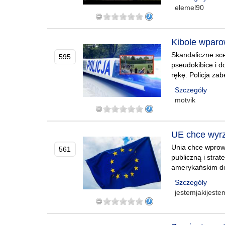
elemel90
Kibole wparo
Skandaliczne sc
595
pseudokibice i d
rękę. Policja za
Szczegóły
motvik
UE chce wyrz
Unia chce wprow
561
publiczną i stra
amerykańskim do
Szczegóły
jestemjakijest