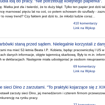
udia idą do pracy. "Nie potrzebuję kolejnego papierka".
dę. Matka jest zła i twierdzi, że to duży błąd. Tylko ten papier jest dziś
chcę marnować pięciu lat na coś, co potem schowam do szuflady - zaz
to nowy trend? Czy faktem jest dziś to, że młodzi ludzie coraz...
410 komentarzy
Link na Wykop
arbówki staną przed sądem. Nielegalnie korzystali z dan
zami ma mieć 52-letnia Beata I.P.. Kobieta, będąc pracowniczką I US 
ch danych informacje, objęte tajemnicą skarbową. Były to m.in. infor
h w deklaracjach. Następnie miała udostępniać je osobom nieuprawni
69 komentarzy
Link na Wykop
sieci Dino z zarzutami. "To praktyki kojarzące się z XI
stawił zarzuty sieci Dino, jej menedżerom i czterem firmom przewoz
nkurencję na rynku pracy.
77 komentarzy