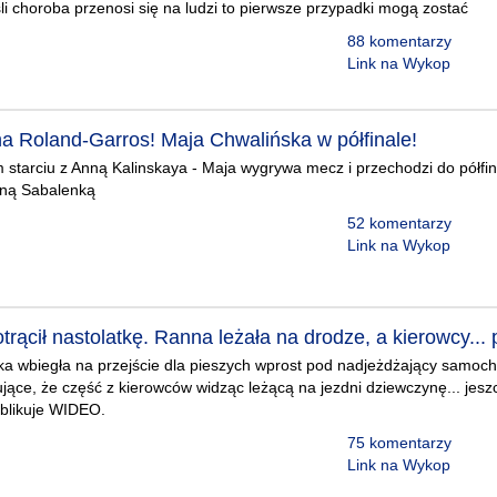
eśli choroba przenosi się na ludzi to pierwsze przypadki mogą zostać
88 komentarzy
Link na Wykop
Roland-Garros! Maja Chwalińska w półfinale!
starciu z Anną Kalinskaya - Maja wygrywa mecz i przechodzi do półfina
yną Sabalenką
52 komentarzy
Link na Wykop
ącił nastolatkę. Ranna leżała na drodze, a kierowcy... 
ka wbiegła na przejście dla pieszych wprost pod nadjeżdżający samoc
jące, że część z kierowców widząc leżącą na jezdni dziewczynę... jesz
ublikuje WIDEO.
75 komentarzy
Link na Wykop