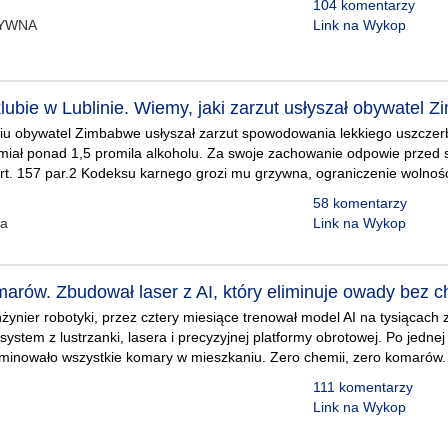
104 komentarzy
TYWNA
Link na Wykop
lubie w Lublinie. Wiemy, jaki zarzut usłyszał obywatel 
niu obywatel Zimbabwe usłyszał zarzut spowodowania lekkiego uszczer
 miał ponad 1,5 promila alkoholu. Za swoje zachowanie odpowie przed
rt. 157 par.2 Kodeksu karnego grozi mu grzywna, ograniczenie wolności
58 komentarzy
ka
Link na Wykop
marów. Zbudował laser z AI, który eliminuje owady bez c
żynier robotyki, przez cztery miesiące trenował model AI na tysiącach
system z lustrzanki, lasera i precyzyjnej platformy obrotowej. Po jednej
iminowało wszystkie komary w mieszkaniu. Zero chemii, zero komarów.
111 komentarzy
Link na Wykop