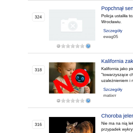
Popchnął seni
Policja ustaliła
324
Wrocławiu.
Szczegóły
ewag05
Kalifornia za
Kalifornia jako 
318
"towarzyszące ch
uzależnieniem i 
Szczegóły
matixrr
Choroba jele
Nie ma na nią le
316
przypadek wykryt