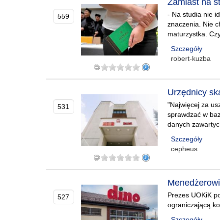
Zamiast na st
- Na studia nie i
559
znaczenia. Nie 
maturzystka. Czy 
Szczegóły
robert-kuzba
Urzędnicy sk
"Najwięcej za us
531
sprawdzać w baza
danych zawartyc
Szczegóły
cepheus
Menedżerowie 
Prezes UOKiK po
527
ograniczającą ko
Szczegóły