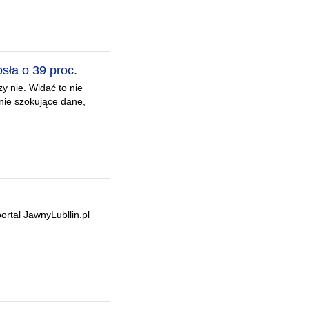
sła o 39 proc.
zy nie. Widać to nie
śnie szokujące dane,
rtal JawnyLubllin.pl