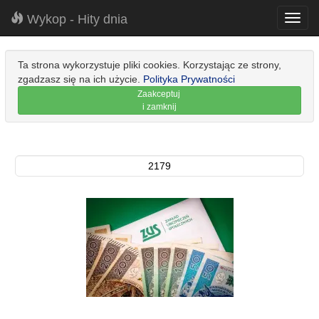
Wykop - Hity dnia
Toggl
navig
Ta strona wykorzystuje pliki cookies. Korzystając ze strony,
zgadzasz się na ich użycie.
Polityka Prywatności
Zaakceptuj
i zamknij
2179