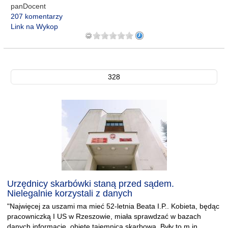
panDocent
207 komentarzy
Link na Wykop
328
Urzędnicy skarbówki staną przed sądem.
Nielegalnie korzystali z danych
"Najwięcej za uszami ma mieć 52-letnia Beata I.P.. Kobieta, będąc
pracowniczką I US w Rzeszowie, miała sprawdzać w bazach
danych informacje, objęte tajemnicą skarbową. Były to m.in.