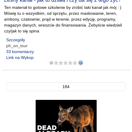
Leśny kanał - jak to działa i czy da się z tego żyć?
Ten materiał to gotowe szkolenie by zrobić taki kanał jak mój : )
Mówię tu o wszystkim, od sprzętu, przez maskowanie, teren,
ambony, czatownie, prąd w terenie, przez edycję, programy,
magazyn danych, wreszcie do finansowania. Żebyście wiedzieli
czy/jak to się spina
Szczegóły
ph_on_tour
33 komentarzy
Link na Wykop
184