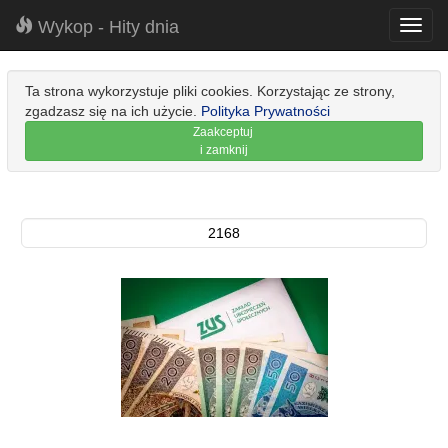
Wykop - Hity dnia
Toggl
navig
Ta strona wykorzystuje pliki cookies. Korzystając ze strony,
zgadzasz się na ich użycie.
Polityka Prywatności
Zaakceptuj
i zamknij
2168