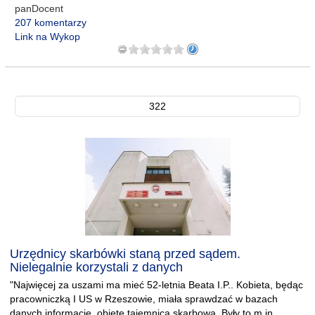
panDocent
207 komentarzy
Link na Wykop
322
Urzędnicy skarbówki staną przed sądem.
Nielegalnie korzystali z danych
"Najwięcej za uszami ma mieć 52-letnia Beata I.P.. Kobieta, będąc
pracowniczką I US w Rzeszowie, miała sprawdzać w bazach
danych informacje, objęte tajemnicą skarbową. Były to m.in.