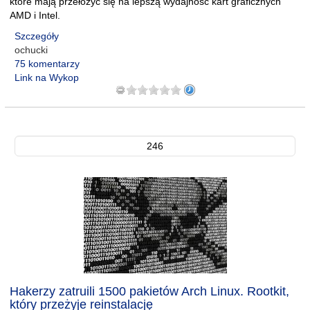
które mają przełożyć się na lepszą wydajność kart graficznych
AMD i Intel.
Szczegóły
ochucki
75 komentarzy
Link na Wykop
246
Hakerzy zatruili 1500 pakietów Arch Linux. Rootkit,
który przeżyje reinstalację