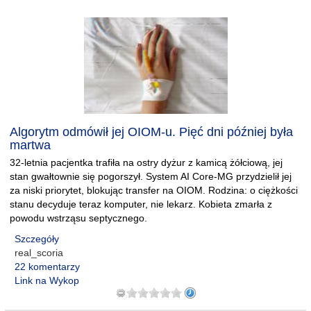
Algorytm odmówił jej OIOM-u. Pięć dni później była
martwa
32-letnia pacjentka trafiła na ostry dyżur z kamicą żółciową, jej
stan gwałtownie się pogorszył. System AI Core-MG przydzielił jej
za niski priorytet, blokując transfer na OIOM. Rodzina: o ciężkości
stanu decyduje teraz komputer, nie lekarz. Kobieta zmarła z
powodu wstrząsu septycznego.
Szczegóły
real_scoria
22 komentarzy
Link na Wykop