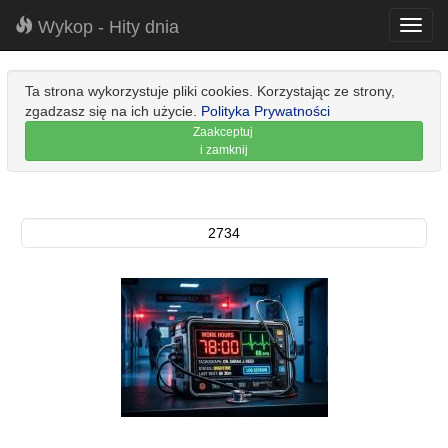
Wykop - Hity dnia
Toggl
navig
Ta strona wykorzystuje pliki cookies. Korzystając ze strony,
zgadzasz się na ich użycie.
Polityka Prywatności
Zaakceptuj
i zamknij
2734