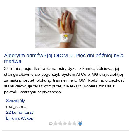
Algorytm odmówił jej OIOM-u. Pięć dni później była
martwa
32-letnia pacjentka trafiła na ostry dyżur z kamicą żółciową, jej
stan gwałtownie się pogorszył. System AI Core-MG przydzielił jej
za niski priorytet, blokując transfer na OIOM. Rodzina: o ciężkości
stanu decyduje teraz komputer, nie lekarz. Kobieta zmarła z
powodu wstrząsu septycznego.
Szczegóły
real_scoria
22 komentarzy
Link na Wykop