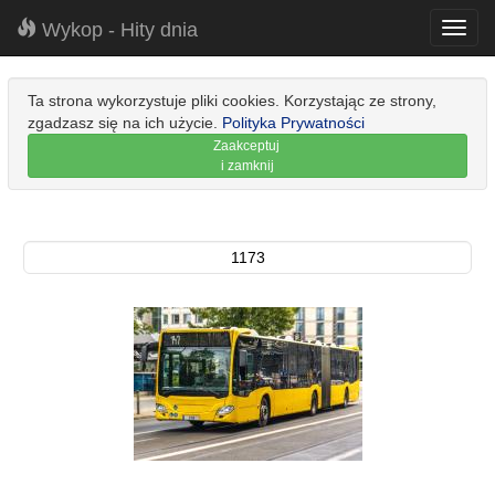
Wykop - Hity dnia
Toggl
navig
Ta strona wykorzystuje pliki cookies. Korzystając ze strony,
zgadzasz się na ich użycie.
Polityka Prywatności
Zaakceptuj
i zamknij
1173