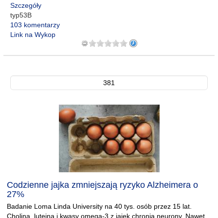
Szczegóły
typ53B
103 komentarzy
Link na Wykop
381
Codzienne jajka zmniejszają ryzyko Alzheimera o
27%
Badanie Loma Linda University na 40 tys. osób przez 15 lat.
Cholina, luteina i kwasy omega-3 z jajek chronią neurony. Nawet