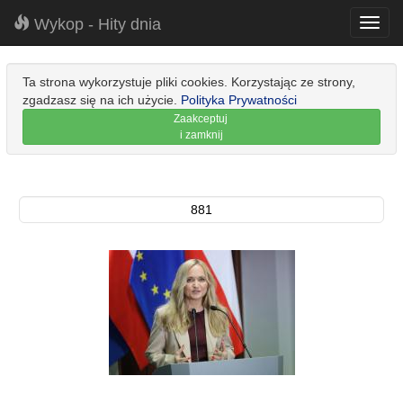
Wykop - Hity dnia
Toggl
navig
Ta strona wykorzystuje pliki cookies. Korzystając ze strony,
zgadzasz się na ich użycie.
Polityka Prywatności
Zaakceptuj
i zamknij
881