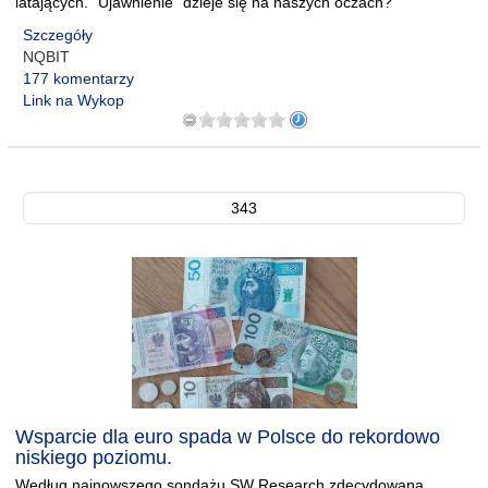
latających. "Ujawnienie" dzieje się na naszych oczach?
Szczegóły
NQBIT
177 komentarzy
Link na Wykop
343
Wsparcie dla euro spada w Polsce do rekordowo
niskiego poziomu.
Według najnowszego sondażu SW Research zdecydowana