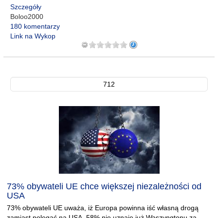
Szczegóły
Boloo2000
180 komentarzy
Link na Wykop
712
73% obywateli UE chce większej niezależności od
USA
73% obywateli UE uważa, iż Europa powinna iść własną drogą
zamiast polegać na USA. 58% nie uznaje już Waszyngtonu za