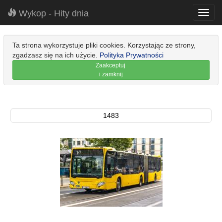
Wykop - Hity dnia
Toggl
navig
Ta strona wykorzystuje pliki cookies. Korzystając ze strony,
zgadzasz się na ich użycie.
Polityka Prywatności
Zaakceptuj
i zamknij
1483