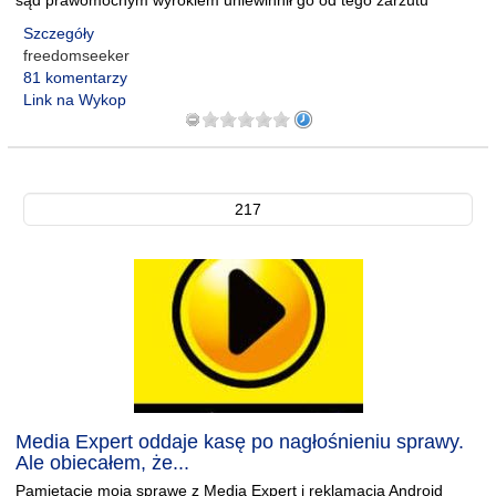
sąd prawomocnym wyrokiem uniewinnił go od tego zarzutu
Szczegóły
freedomseeker
81 komentarzy
Link na Wykop
217
Media Expert oddaje kasę po nagłośnieniu sprawy.
Ale obiecałem, że...
Pamiętacie moją sprawę z Media Expert i reklamacją Android