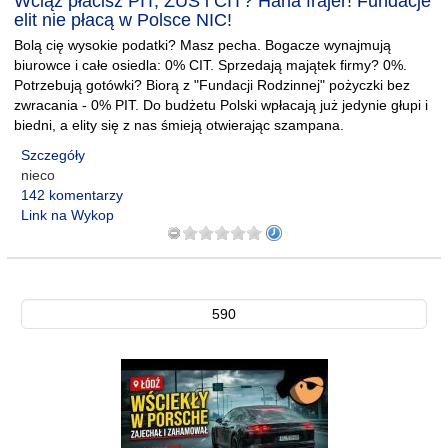
Wciąż płacisz PIT, ZUS i CIT? Haha frajer! Fundacje
elit nie płacą w Polsce NIC!
Bolą cię wysokie podatki? Masz pecha. Bogacze wynajmują
biurowce i całe osiedla: 0% CIT. Sprzedają majątek firmy? 0%.
Potrzebują gotówki? Biorą z "Fundacji Rodzinnej" pożyczki bez
zwracania - 0% PIT. Do budżetu Polski wpłacają już jedynie głupi i
biedni, a elity się z nas śmieją otwierając szampana.
Szczegóły
nieco
142 komentarzy
Link na Wykop
590