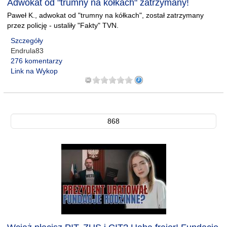
Adwokat od "trumny na kółkach" zatrzymany!
Paweł K., adwokat od "trumny na kółkach", został zatrzymany
przez policję - ustaliły "Fakty" TVN.
Szczegóły
Endrula83
276 komentarzy
Link na Wykop
868