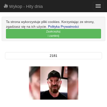
Wykop - Hity dnia
Toggl
navig
Ta strona wykorzystuje pliki cookies. Korzystając ze strony,
zgadzasz się na ich użycie.
Polityka Prywatności
Zaakceptuj
i zamknij
2181