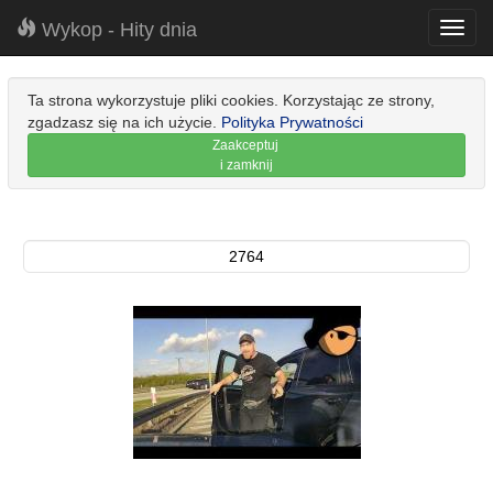
Wykop - Hity dnia
Toggl
navig
Ta strona wykorzystuje pliki cookies. Korzystając ze strony,
zgadzasz się na ich użycie.
Polityka Prywatności
Zaakceptuj
i zamknij
2764