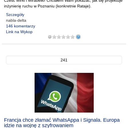
Cześć Mirki i Mirabelki! Chciałem Wam pokazać, jak się projektuje
inżynierię ruchu w Poznaniu (konkretnie Rataje).
Szczegóły
nabla-delta
146 komentarzy
Link na Wykop
241
Francja chce złamać WhatsAppa i Signala. Europa
idzie na wojnę z szyfrowaniem