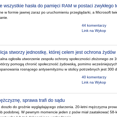
e wszystkie hasła do pamięci RAM w postaci zwykłego t
e w formie jawnej zaraz po uruchomieniu przeglądarki, a Microsoft twier
anie.
44 komentarzy
Link na Wykop
icja stworzy jednostkę, której celem jest ochrona żydó
italna ogłosiła utworzenie zespołu ochrony społeczności złożonego ze
, którzy pomogą chronić społeczność żydowską, pomimo wcześniejszyc
o opanowania rosnącego antysemityzmu w stolicy potrzebnych jest 300
40 komentarzy
Link na Wykop
mężczyznę, sprawa trafi do sądu
 doszło do groźnie wyglądającego zdarzenia. 20-letni mężczyzna prow
l lub podobnej. W pewnym momencie jeden z psów miał zaatakować 58-l