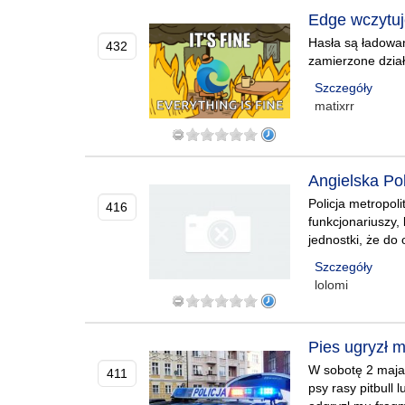
Edge wczytuj
Hasła są ładowan
432
zamierzone dział
Szczegóły
matixrr
Angielska Pol
Policja metropol
416
funkcjonariuszy
jednostki, że d
Szczegóły
lolomi
Pies ugryzł 
W sobotę 2 maja
411
psy rasy pitbul