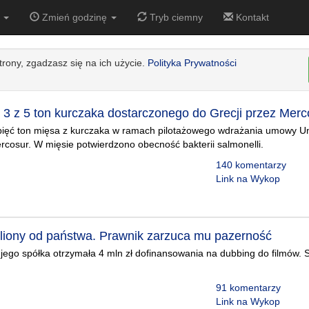
3
Zmień godzinę
Tryb ciemny
Kontakt
strony, zgadzasz się na ich użycie.
Polityka Prywatności
 3 z 5 ton kurczaka dostarczonego do Grecji przez Merc
o pięć ton mięsa z kurczaka w ramach pilotażowego wdrażania umowy Uni
ercosur. W mięsie potwierdzono obecność bakterii salmonelli.
140 komentarzy
Link na Wykop
miliony od państwa. Prawnik zarzuca mu pazerność
e jego spółka otrzymała 4 mln zł dofinansowania na dubbing do filmów.
91 komentarzy
Link na Wykop