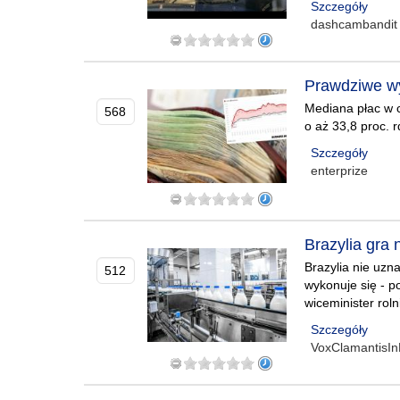
Szczegóły
dashcambandit
Prawdziwe wy
Mediana płac w ca
568
o aż 33,8 proc. r
Szczegóły
enterprize
Brazylia gra 
Brazylia nie uzn
512
wykonuje się - 
wiceminister ro
Szczegóły
VoxClamantisIn