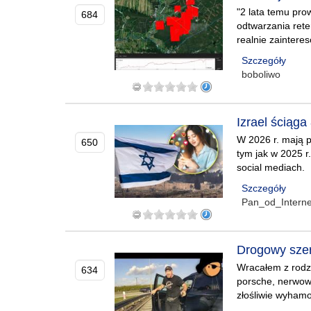
"2 lata temu pro
684
odtwarzania rete
realnie zaintere
Szczegóły
boboliwo
Izrael ściąga
W 2026 r. mają p
650
tym jak w 2025 r
social mediach.
Szczegóły
Pan_od_Interne
Drogowy szer
Wracałem z rodzi
634
porsche, nerwowo
złośliwie wyham