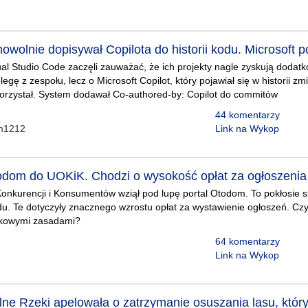
wolnie dopisywał Copilota do historii kodu. Microsoft p
al Studio Code zaczęli zauważać, że ich projekty nagle zyskują dodat
legę z zespołu, lecz o Microsoft Copilot, który pojawiał się w historii z
 korzystał. System dodawał Co-authored-by: Copilot do commitów
44 komentarzy
em1212
Link na Wykop
odom do UOKiK. Chodzi o wysokość opłat za ogłoszenia 
nkurencji i Konsumentów wziął pod lupę portal Otodom. To pokłosie sk
u. Te dotyczyły znacznego wzrostu opłat za wystawienie ogłoszeń. Czy 
nkowymi zasadami?
64 komentarzy
Link na Wykop
ne Rzeki apelowała o zatrzymanie osuszania lasu, który