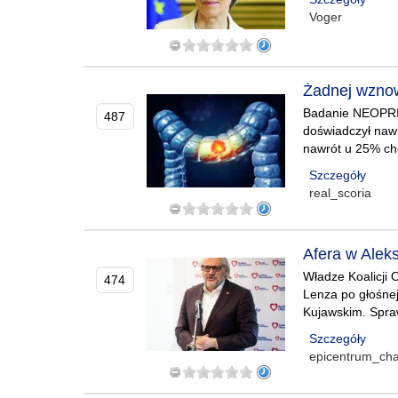
Voger
Żadnej wznow
Badanie NEOPRIS
487
doświadczył nawr
nawrót u 25% cho
Szczegóły
real_scoria
Afera w Alek
Władze Koalicji
474
Lenza po głośnej
Kujawskim. Spraw
Szczegóły
epicentrum_ch