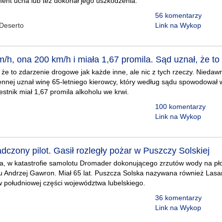
ent ucha lub też dokonał jego uszkodzenia.
56 komentarzy
Deserto
Link na Wykop
m/h, ona 200 km/h i miała 1,67 promila. Sąd uznał, że 
że to zdarzenie drogowe jak każde inne, ale nic z tych rzeczy. Nied
nnej uznał winę 65-letniego kierowcy, który według sądu spowodował
estnik miał 1,67 promila alkoholu we krwi.
100 komentarzy
Link na Wykop
dczony pilot. Gasił rozległy pożar w Puszczy Solskiej
a, w katastrofie samolotu Dromader dokonującego zrzutów wody na płon
ażu Andrzej Gawron. Miał 65 lat. Puszcza Solska nazywana również Lasam
 południowej części województwa lubelskiego.
36 komentarzy
Link na Wykop