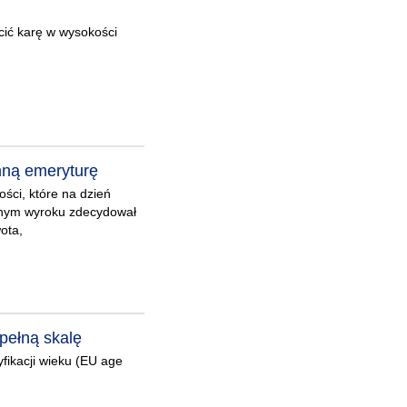
ić karę w wysokości
mną emeryturę
ści, które na dzień
zonym wyroku zdecydował
ota,
 pełną skalę
fikacji wieku (EU age