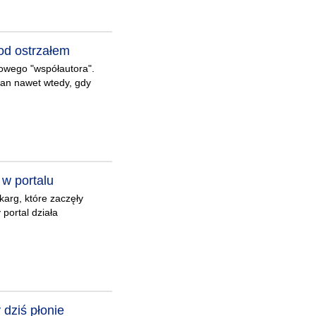
od ostrzałem
kowego "współautora".
mian nawet wtedy, gdy
w portalu
arg, które zaczęły
portal działa
 dziś płonie