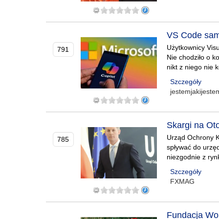
VS Code samo
Użytkownicy Visu
791
Nie chodziło o ko
nikt z niego nie
Szczegóły
jestemjakijest
Skargi na Ot
Urząd Ochrony Ko
785
spływać do urzęd
niezgodnie z ry
Szczegóły
FXMAG
Fundacja Wol