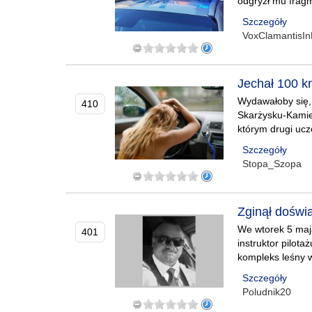
odgryzł mu fragm
Szczegóły
VoxClamantisIn
Jechał 100 k
Wydawałoby się, 
410
Skarżysku-Kamie
którym drugi ucz
Szczegóły
Stopa_Szopa
Zginął doświa
We wtorek 5 maj
401
instruktor pilot
kompleks leśny w
Szczegóły
Poludnik20