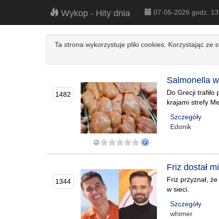
Wykop - Hity dnia
07-05-2026 godz. 1
Ta strona wykorzystuje pliki cookies. Korzystając ze 
Salmonella w
Do Grecji trafił
1482
krajami strefy M
Szczegóły
Edonik
Friz dostał 
Friz przyznał, ż
1344
w sieci.
Szczegóły
whimer