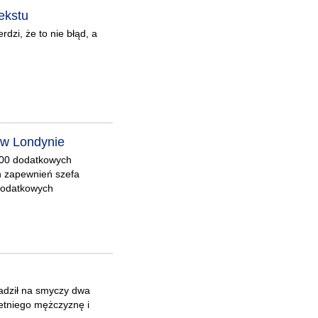
ekstu
dzi, że to nie błąd, a
w w Londynie
 100 dodatkowych
h zapewnień szefa
 dodatkowych
adził na smyczy dwa
etniego mężczyznę i