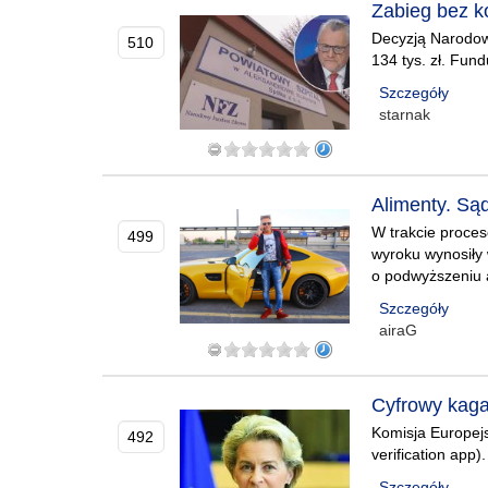
Zabieg bez ko
Decyzją Narodow
510
134 tys. zł. Fun
Szczegóły
starnak
Alimenty. Są
W trakcie proces
499
wyroku wynosiły
o podwyższeniu a
Szczegóły
airaG
Cyfrowy kagan
Komisja Europej
492
verification app
Szczegóły