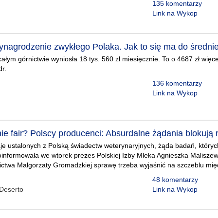
135 komentarzy
Link na Wykop
nagrodzenie zwykłego Polaka. Jak to się ma do średnie
łym górnictwie wyniosła 18 tys. 560 zł miesięcznie. To o 4687 zł więcej
dr.
136 komentarzy
Link na Wykop
nie fair? Polscy producenci: Absurdalne żądania blokują
aje ustalonych z Polską świadectw weterynaryjnych, żąda badań, któryc
poinformowała we wtorek prezes Polskiej Izby Mleka Agnieszka Malisz
lnictwa Małgorzaty Gromadzkiej sprawę trzeba wyjaśnić na szczeblu m
48 komentarzy
Deserto
Link na Wykop