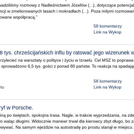
wadziliśmy rozmowy z Nadleśnictwem Józefów (...), dotyczące potencja
ncji w zmeliorowanych lasach i mokradłach (...). Poza milymi rozmowam
sowane współpracą."
58 komentarzy
Link na Wykop
 8 tys. chrześcijańskich influ by ratować jego wizerunek w
rzylecieć na warsztaty o polityce i życiu w Izraelu. Cel MSZ to poprawa
. sprowadzono 6,5 tys. gości z ponad 80 państw. To reakcja na spadają
58 komentarzy
tu
Link na Wykop
yf w Porsche.
ną po świętach, spokojna trasa. Nagle, w trakcie wyprzedzania, na zde
 waląc długimi. Widocznie manewr trwał dla kierowcy zbyt długo, bo 
owywać. Na samym wjeździe na autostradę po prostu stanął w miejscu.