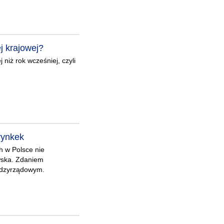
j krajowej?
 niż rok wcześniej, czyli
 rynkek
h w Polsce nie
ewska. Zdaniem
iędzyrządowym.