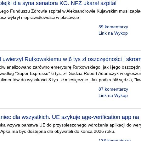
lejki dla syna senatora KO. NFZ ukarał szpital
ego Funduszu Zdrowia szpital w Aleksandrowie Kujawskim musi zapłac
dusz wykrył nieprawidłowości w placówce
39 komentarzy
Link na Wykop
d uwierzył Rutkowskiemu w 6 tys zł oszczędności i skro
ów analizowano zarówno emeryturę Rutkowskiego, jak i jego oszczędno
 według "Super Expressu" 6 tys. zł. Sędzia Robert Adamczyk w ogłos
limentów do wysokości 3 tys. zł miesięcznie. Jak podkreślił sędzia, "kw
87 komentarzy
Link na Wykop
iec dla wszystkich. UE szykuje age-verification app na
ska wzywa państwa UE do przyspieszonego wdrożenia aplikacji do wery
). Apka ma być dostępna dla obywateli do końca 2026 roku.
133 komentarzy