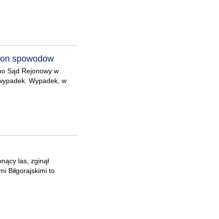
to on spowodow
awno Sąd Rejonowy w
 wypadek. Wypadek, w
ący las, zginął
i Biłgorajskimi to