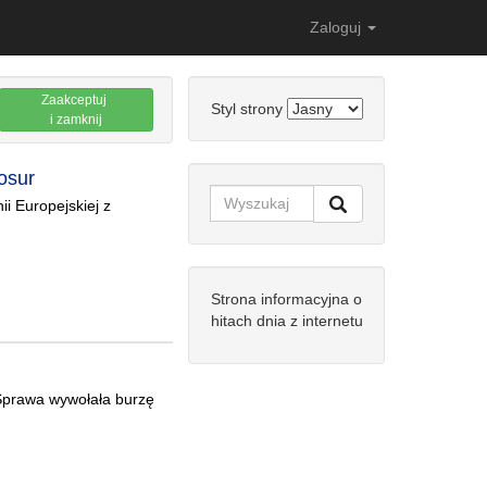
Zaloguj
Zaakceptuj
Styl strony
i zamknij
osur
i Europejskiej z
Strona informacyjna o
hitach dnia z internetu
 Sprawa wywołała burzę