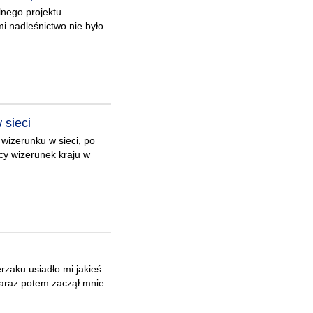
lnego projektu
i nadleśnictwo nie było
 sieci
 wizerunku w sieci, po
cy wizerunek kraju w
rzaku usiadło mi jakieś
zaraz potem zaczął mnie