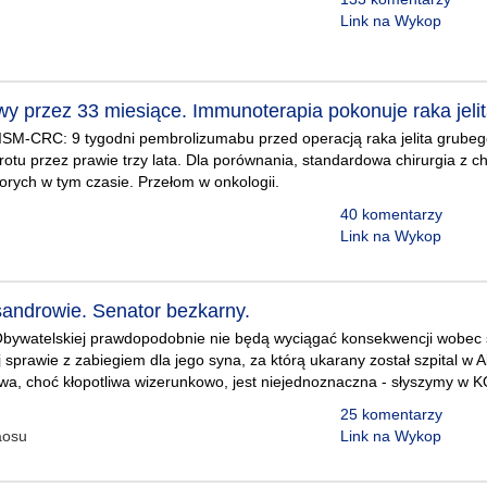
Link na Wykop
y przez 33 miesiące. Immunoterapia pokonuje raka jeli
M-CRC: 9 tygodni pembrolizumabu przed operacją raka jelita grubego
otu przez prawie trzy lata. Dla porównania, standardowa chirurgia z c
rych w tym czasie. Przełom w onkologii.
40 komentarzy
Link na Wykop
sandrowie. Senator bezkarny.
 Obywatelskiej prawdopodobnie nie będą wyciągać konsekwencji wobec
 sprawie z zabiegiem dla jego syna, za którą ukarany został szpital w 
a, choć kłopotliwa wizerunkowo, jest niejednoznaczna - słyszymy w K
25 komentarzy
aosu
Link na Wykop