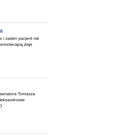
ta
 i żaden pacjent nie
hemioterapią daje
 senatora Tomasza
Aleksandrowie
O.