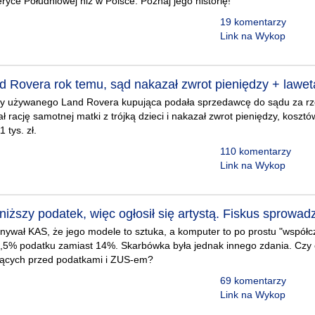
ryce Południowej niż w Polsce. Poznaj jego historię!
19 komentarzy
Link na Wykop
d Rovera rok temu, sąd nakazał zwrot pieniędzy + laweta
y używanego Land Rovera kupująca podała sprzedawcę do sądu za r
ł rację samotnej matki z trójką dzieci i nakazał zwrot pieniędzy, kosz
 tys. zł.
110 komentarzy
Link na Wykop
 niższy podatek, więc ogłosił się artystą. Fiskus sprowadz
nywał KAS, że jego modele to sztuka, a komputer to po prostu "współc
 5,5% podatku zamiast 14%. Skarbówka była jednak innego zdania. Czy
ających przed podatkami i ZUS-em?
69 komentarzy
Link na Wykop