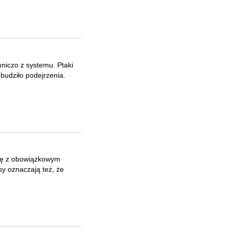
mniczo z systemu. Ptaki
udziło podejrzenia.
y
się z obowiązkowym
sy oznaczają też, że