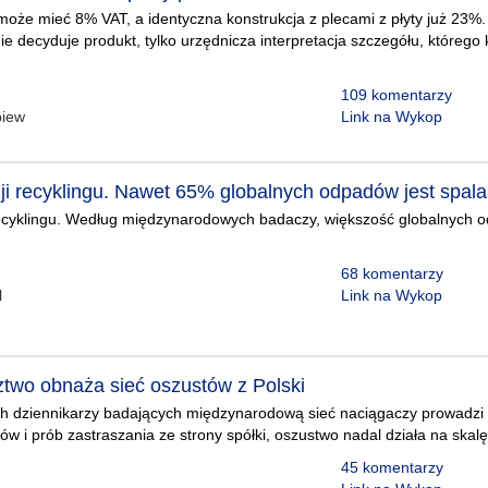
oże mieć 8% VAT, a identyczna konstrukcja z plecami z płyty już 23%
ie decyduje produkt, tylko urzędnicza interpretacja szczegółu, którego 
109 komentarzy
piew
Link na Wykop
zji recyklingu. Nawet 65% globalnych odpadów jest spal
recyklingu. Według międzynarodowych badaczy, większość globalnych od
68 komentarzy
l
Link na Wykop
ztwo obnaża sieć oszustów z Polski
h dziennikarzy badających międzynarodową sieć naciągaczy prowadzi d
dów i prób zastraszania ze strony spółki, oszustwo nadal działa na sk
45 komentarzy