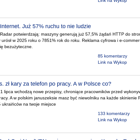
Link na Wykop
Internet. Już 57% ruchu to nie ludzie
Radar potwierdzają: maszyny generują już 57,5% żądań HTTP do stron,
 urósł w 2025 roku o 7851% rok do roku. Reklama cyfrowa i e-comm
się bezużyteczne.
85 komentarzy
Link na Wykop
. zł kary za telefon po pracy. A w Polsce co?
 lipca wchodzą nowe przepisy, chroniące pracowników przed wykon
acy. A w polskim januszeksie masz być niewolniku na każde skinienie P
 ukraińców na twoje miejsce
133 komentarzy
Link na Wykop