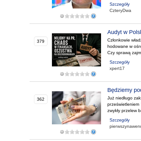
Szczegóły
CzteryDwa
Audyt w Pols
Członkowie władz
379
hodowane w ośro
Czy sprawą zajm
Szczegóły
xpert17
Będziemy pod
Już niedługo za
362
prześwietleniem 
zwykły przelew 
Szczegóły
pierwszynawen