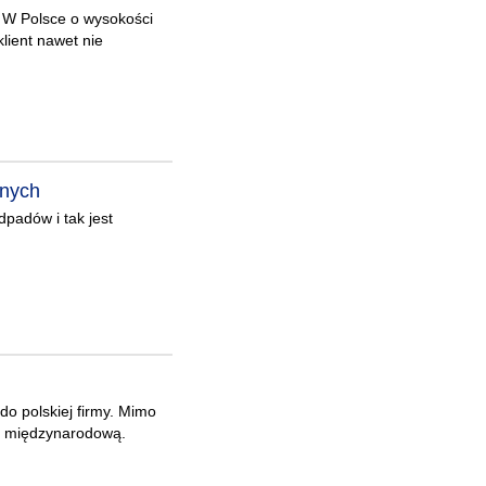
. W Polsce o wysokości
klient nawet nie
anych
padów i tak jest
o polskiej firmy. Mimo
alę międzynarodową.