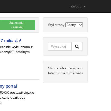
Zaloguj
Zaakceptuj
Styl strony
i zamknij
7 miliarda!
czelnie wykluczona z
ieczątki" i totalnym
Strona informacyjna o
hitach dnia z internetu
y portal
UOKiK postawił ciężkie
giczny guzik gdy
i