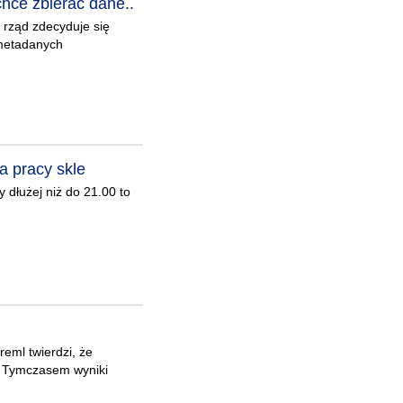
ce zbierać dane..
 rząd zdecyduje się
 metadanych
a pracy skle
 dłużej niż do 21.00 to
reml twierdzi, że
. Tymczasem wyniki