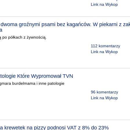
Link na Wykop
 dwoma groźnymi psami bez kagańców. W piekarni z z
a
ą po półkach z żywnością.
112 komentarzy
Link na Wykop
atologie Które Wypromował TVN
agmara burdelmama i inne patologie
96 komentarzy
Link na Wykop
ka krewetek na pizzy podnosi VAT z 8% do 23%