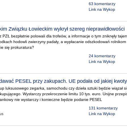
63 komentarzy
Link na Wykop
kim Związku Łowieckim wykrył szereg nieprawidłowości
 PZŁ bezpłatnie polowali dla trofeów, a informacje o tym zniknęły taje
dkach hodowli zwierzyny padały, a wypłacanie odszkodowań rolnikom b
ie się prokuratura?
24 komentarzy
Link na Wykop
awać PESEL przy zakupach. UE podała od jakiej kwot
kup luksusowego zegarka, samochodu czy dzieła sztuki będzie wiązał 
kupującego. Wystarczy przekroczenie limitu 10 tys. euro. Unijne przepi
bankowy nie wystarczy i konieczne będzie podanie PESEL
131 komentarzy
us
Link na Wykop