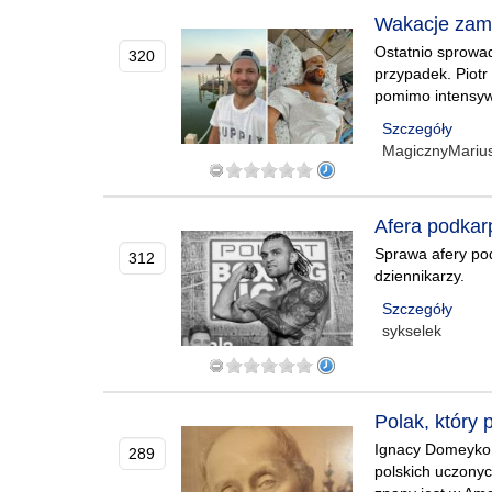
Wakacje zamie
Ostatnio sprowadz
320
przypadek. Piotr 
pomimo intensywn
Szczegóły
MagicznyMariu
Afera podkarp
Sprawa afery po
312
dziennikarzy.
Szczegóły
sykselek
Polak, który
Ignacy Domeyko 
289
polskich uczonyc