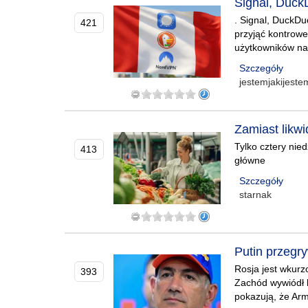
Signal, Duck
. Signal, DuckDu
421
przyjąć kontrow
użytkowników naw
Szczegóły
jestemjakijest
Zamiast likwi
Tylko cztery nie
413
główne
Szczegóły
starnak
Putin przegry
Rosja jest wkurz
393
Zachód wywiódł 
pokazują, że Arm