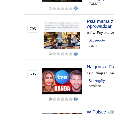
FXMAG
Psia mama z
wprowadzani
795
psów. Psy skacz
Szczegóły
trach
Najgorsze P
Filip Chajzer, D
595
Szczegóły
zawisza
W Polsce kil