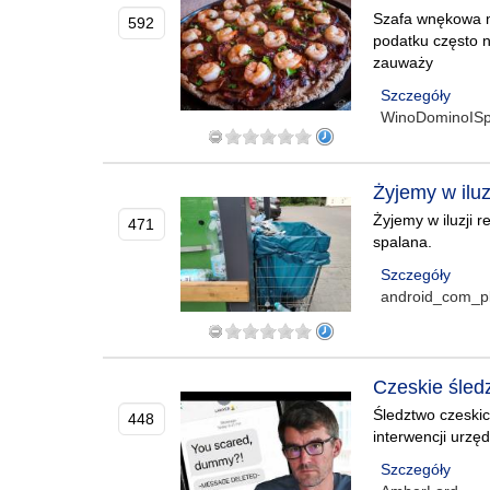
Szafa wnękowa m
592
podatku często n
zauważy
Szczegóły
WinoDominoIS
Żyjemy w ilu
Żyjemy w iluzji 
471
spalana.
Szczegóły
android_com_p
Czeskie śled
Śledztwo czeskic
448
interwencji urzę
Szczegóły