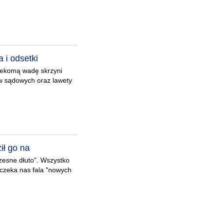
 i odsetki
zekomą wadę skrzyni
tów sądowych oraz lawety
ił go na
zesne dłuto". Wszystko
 czeka nas fala "nowych