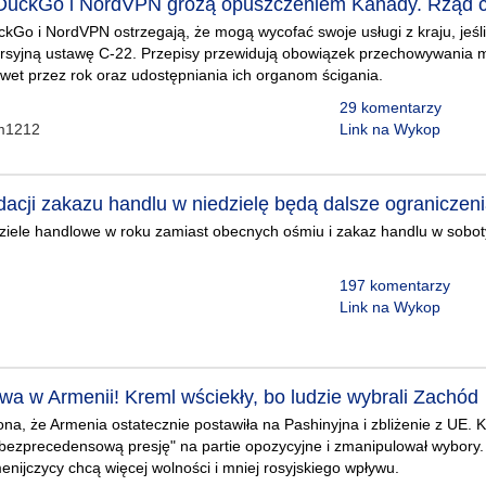
DuckGo i NordVPN grożą opuszczeniem Kanady. Rząd ch
ckGo i NordVPN ostrzegają, że mogą wycofać swoje usługi z kraju, jeśli
ersyjną ustawę C-22. Przepisy przewidują obowiązek przechowywania
et przez rok oraz udostępniania ich organom ścigania.
29 komentarzy
em1212
Link na Wykop
dacji zakazu handlu w niedzielę będą dalsze ograniczeni
dziele handlowe w roku zamiast obecnych ośmiu i zakaz handlu w soboty
197 komentarzy
Link na Wykop
wa w Armenii! Kreml wściekły, bo ludzie wybrali Zachód
ona, że Armenia ostatecznie postawiła na Pashinyjna i zbliżenie z UE. K
bezprecedensową presję" na partie opozycyjne i zmanipulował wybory
enijczycy chcą więcej wolności i mniej rosyjskiego wpływu.