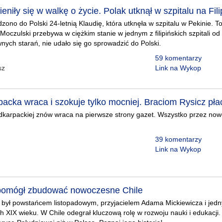
niły się w walkę o życie. Polak utknął w szpitalu na Fili
ono do Polski 24-letnią Klaudię, która utknęła w szpitalu w Pekinie. To
Moczulski przebywa w ciężkim stanie w jednym z filipińskich szpitali od
ych starań, nie udało się go sprowadzić do Polski.
59 komentarzy
sz
Link na Wykop
acka wraca i szokuje tylko mocniej. Braciom Rysicz płac
dkarpackiej znów wraca na pierwsze strony gazet. Wszystko przez now
39 komentarzy
Link na Wykop
 pomógł zbudować nowoczesne Chile
był powstańcem listopadowym, przyjacielem Adama Mickiewicza i jedn
h XIX wieku. W Chile odegrał kluczową rolę w rozwoju nauki i edukacji. 