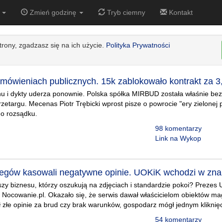
1
Zmień godzinę
Tryb ciemny
Kontakt
strony, zgadzasz się na ich użycie.
Polityka Prywatności
mówieniach publicznych. 15k zablokowało kontrakt za 3,
u i dykty uderza ponownie. Polska spółka MIRBUD została właśnie bez
zetargu. Mecenas Piotr Trębicki wprost pisze o powrocie "ery zielonej p
go rozsądku.
98 komentarzy
Link na Wykop
egów kasowali negatywne opinie. UOKiK wchodzi w znan
y biznesu, którzy oszukują na zdjęciach i standardzie pokoi? Prezes 
i Nocowanie.pl. Okazało się, że serwis dawał właścicielom obiektów ma
ł złe opinie za brud czy brak warunków, gospodarz mógł jednym kliknięc
54 komentarzy