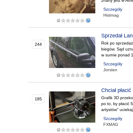
znany jest w Ame
Szczegóły
Histmag
Sprzedał Lan
Rok po sprzedaż
244
biegów. Sąd uzna
w sumie ponad 11
Szczegóły
Jorsten
Chciał płacić
Grafik 3D przeko
185
po to, by płacić
artystów" uciek
Szczegóły
FXMAG