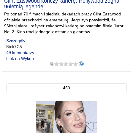
Clint Eastwood kończy karierę. Hollywood żegna
96letnią legendę
Po ponad 70 filmach i siedmiu dekadach pracy Clint Eastwood
oficjalnie przechodzi na emeryturę. Jego syn potwierdził, że
96letni aktor i reżyser zakończył karierę po ostatnim filmie Juror
No. 2. Kino traci jednego z ostatnich gigantów.
Szczegóły
Nick7C5
49 komentarzy
Link na Wykop
450