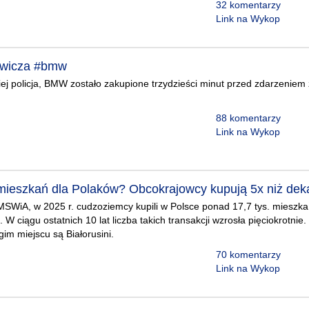
32 komentarzy
Link na Wykop
Łowicza #bmw
niej policja, BMW zostało zakupione trzydzieści minut przed zdarzeniem 
88 komentarzy
Link na Wykop
mieszkań dla Polaków? Obcokrajowcy kupują 5x niż de
WiA, w 2025 r. cudzoziemcy kupili w Polsce ponad 17,7 tys. mieszkań,
. W ciągu ostatnich 10 lat liczba takich transakcji wzrosła pięciokrotnie
gim miejscu są Białorusini.
70 komentarzy
Link na Wykop