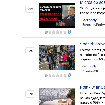
Microslop sca
Skończyli licenc
293
żadne inne korp
Szczegóły
UczesanyPedry
Spór zbiorow
Połowa premii (d
285
na które można o
w gronie top 50 
Szczegóły
Poludnik20
Polak w fina
Przemek Ben Pąc
273
na istniejącej i
niższe o 95%. Fi