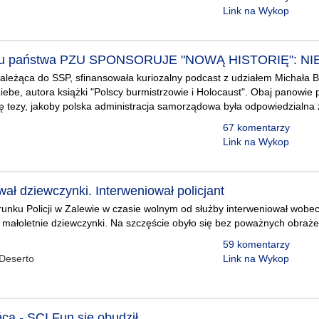
Link na Wykop
rbu państwa PZU SPONSORUJE "NOWĄ HISTORIĘ": NI
leżąca do SSP, sfinansowała kuriozalny podcast z udziałem Michała B
iebe, autora książki "Polscy burmistrzowie i Holocaust". Obaj panowie
rię tezy, jakoby polska administracja samorządowa była odpowiedzialna 
67 komentarzy
Link na Wykop
ał dziewczynki. Interweniował policjant
erunku Policji w Zalewie w czasie wolnym od służby interweniował wob
 małoletnie dziewczynki. Na szczęście obyło się bez poważnych obrażeń
59 komentarzy
Deserto
Link na Wykop
ca - SCI Fun się obudził