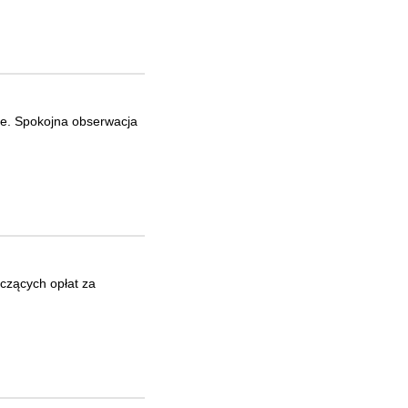
sce. Spokojna obserwacja
h
yczących opłat za