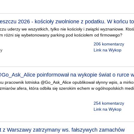
eszczu 2026 - kościoły zwolnione z podatku. W końcu to
zu uderzy we wszystkich, tylko nie kościoły i związki wyznaniowe. Ktoś 
m różni się wybetonowany parking pod kościołem od firmowego?
206 komentarzy
uy
Link na Wykop
@Go_Ask_Alice poinformował na wykopie świat o rurce 
u pracownik lotniska @Go_Ask_Alice opublikował słynny wpis, a mirko
zmiarów afera, która odbiła się szerokim echem w ogólnopolskich media
254 komentarzy
Link na Wykop
t z Warszawy zatrzymany ws. fałszywych zamachów