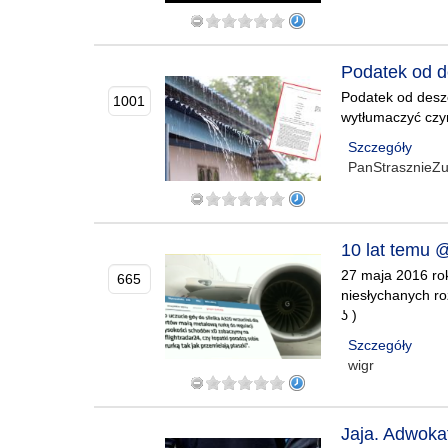
Podatek od d
Podatek od deszc
1001
wytłumaczyć czy
Szczegóły
PanStrasznieZ
10 lat temu 
27 maja 2016 rok
665
niesłychanych ro
ʖ )
Szczegóły
wigr
Jaja. Adwoka