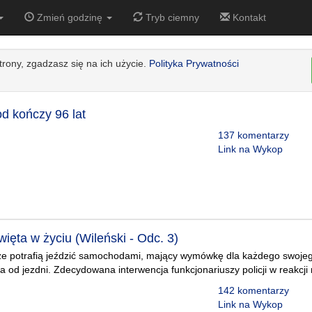
Zmień godzinę
Tryb ciemny
Kontakt
strony, zgadzasz się na ich użycie.
Polityka Prywatności
od kończy 96 lat
137 komentarzy
Link na Wykop
ięta w życiu (Wileński - Odc. 3)
 że potrafią jeździć samochodami, mający wymówkę dla każdego swojeg
a od jezdni. Zdecydowana interwencja funkcjonariuszy policji w reakcji
142 komentarzy
Link na Wykop