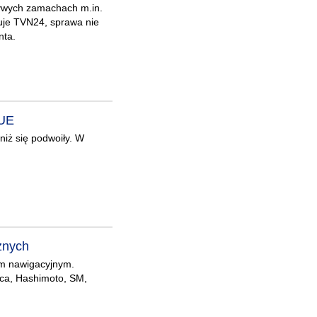
zywych zamachach m.in.
uje TVN24, sprawa nie
nta.
 UE
niż się podwoiły. W
znych
em nawigacyjnym.
yca, Hashimoto, SM,