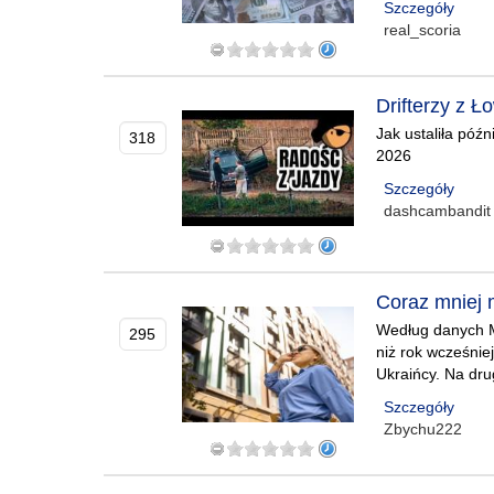
Szczegóły
real_scoria
Drifterzy z 
Jak ustaliła póź
318
2026
Szczegóły
dashcambandit
Coraz mniej 
Według danych MS
295
niż rok wcześniej
Ukraińcy. Na dru
Szczegóły
Zbychu222