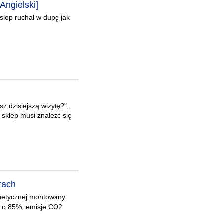
Angielski]
slop ruchał w dupę jak
z dzisiejszą wizytę?",
 sklep musi znaleźć się
rach
gnetycznej montowany
ze o 85%, emisje CO2