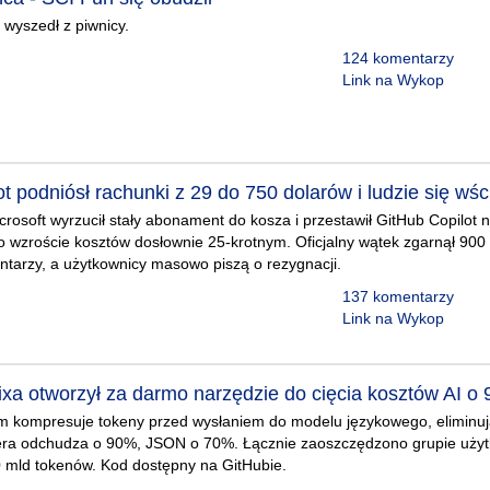
 wyszedł z piwnicy.
124 komentarzy
Link na Wykop
t podniósł rachunki z 29 do 750 dolarów i ludzie się wści
rosoft wyrzucił stały abonament do kosza i przestawił GitHub Copilot 
 wzroście kosztów dosłownie 25-krotnym. Oficjalny wątek zgarnął 900
tarzy, a użytkownicy masowo piszą o rezygnacji.
137 komentarzy
Link na Wykop
lixa otworzył za darmo narzędzie do cięcia kosztów AI o
m kompresuje tokeny przed wysłaniem do modelu językowego, eliminuj
era odchudza o 90%, JSON o 70%. Łącznie zaoszczędzono grupie uży
00 mld tokenów. Kod dostępny na GitHubie.