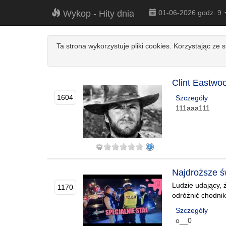
Wykop - Hity dnia
01-06-2026 godz. 9
Ta strona wykorzystuje pliki cookies. Korzystając ze 
Clint Eastwo
1604
Szczegóły
111aaa111
Najdroższe św
Ludzie udający,
1170
odróżnić chodnik
Szczegóły
o__0