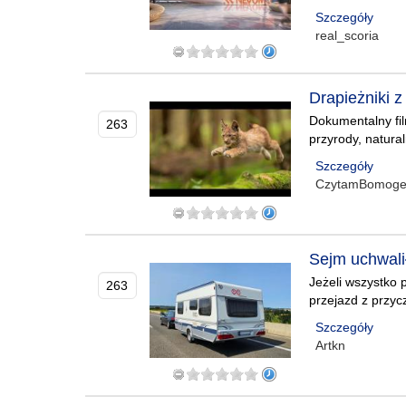
Szczegóły
real_scoria
Drapieżniki 
Dokumentalny fil
263
przyrody, natura
Szczegóły
CzytamBomog
Sejm uchwalił
Jeżeli wszystko 
263
przejazd z przy
Szczegóły
Artkn