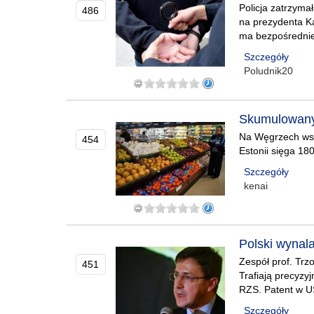
Policja zatrzyma
486
na prezydenta K
ma bezpośrednie
Szczegóły
Poludnik20
Skumulowany 
Na Węgrzech wska
454
Estonii sięga 18
Szczegóły
kenai
Polski wynal
Zespół prof. Tr
451
Trafiają precyzy
RZS. Patent w US
Szczegóły