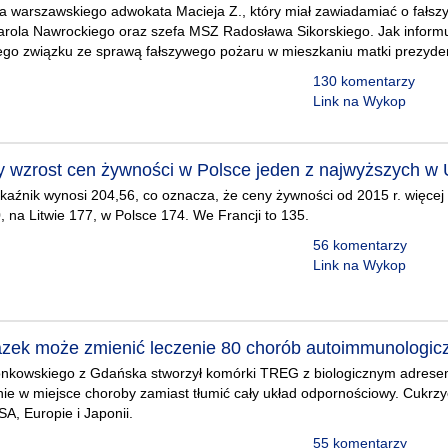
ła warszawskiego adwokata Macieja Z., który miał zawiadamiać o fałs
arola Nawrockiego oraz szefa MSZ Radosława Sikorskiego. Jak inform
go związku ze sprawą fałszywego pożaru w mieszkaniu matki prezyde
130 komentarzy
Link na Wykop
wzrost cen żywności w Polsce jeden z najwyższych w
źnik wynosi 204,56, co oznacza, że ceny żywności od 2015 r. więcej 
0, na Litwie 177, w Polsce 174. We Francji to 135.
56 komentarzy
Link na Wykop
azek może zmienić leczenie 80 chorób autoimmunologic
zonkowskiego z Gdańska stworzył komórki TREG z biologicznym adres
jnie w miejsce choroby zamiast tłumić cały układ odpornościowy. Cukrz
A, Europie i Japonii.
55 komentarzy