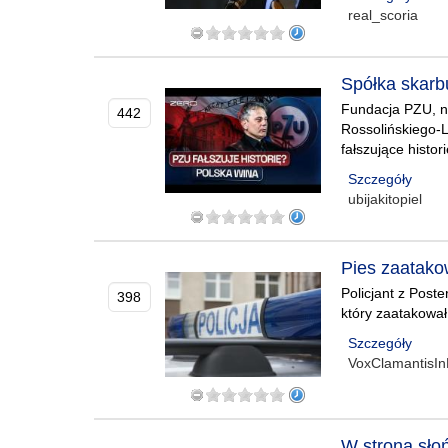
real_scoria
Spółka ska
Fundacja PZU, na
442
Rossolińskiego-L
fałszujące histo
Szczegóły
ubijakitopiel
Pies zaatakow
Policjant z Post
398
który zaatakował
Szczegóły
VoxClamantisIn
W stroną słoń