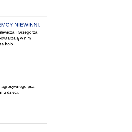
EMCY NIEWINNI.
ilewicza i Grzegorza
 powtarzają w nim
za holo
ec agresywnego psa,
 u dzieci.