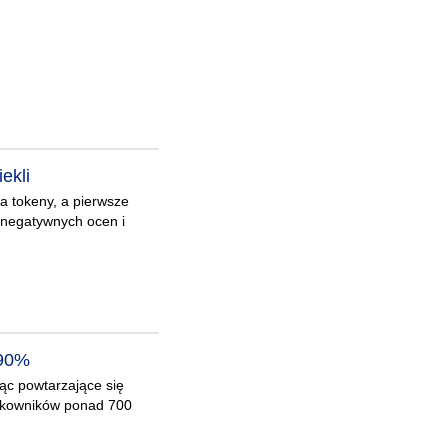
ekli
na tokeny, a pierwsze
 negatywnych ocen i
 90%
ąc powtarzające się
tkowników ponad 700