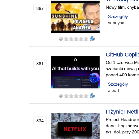
Nowy film, chyba
367
Szczegóły
sebnysa
GitHub Copilo
Od 1 czerwca Mic
361
szacunki mówią o
ponad 400 komen
Szczegóły
aiport
Inżynier Netf
Project Headroo
334
dane. Logi serw
tys. dol. przy 2