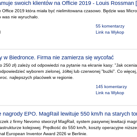
muje swoich klientów na Officie 2019 - Louis Rossman [
ję Office 2019 która miała być nielimitowana czasowo. Będzie was Micro
o was nie wyruchało.
55 komentarzy
l
Link na Wykop
y w Biedronce. Firma nie zamierza się wycofać
o 250 zł) zależy od odpowiedzi na pytanie na ekranie kasy: "Jak ocenias
dpowiedzieć wyborem zielonej, żółtej lub czerwonej "buźki". Co więcej,
proc. najlepszych placówek w regionie.
145 komentarzy
Link na Wykop
le nagrody EPO. MagRail lewituje 550 km/h na starych to
zek z firmy Nevomo stworzył MagRail, system pasywnej lewitacji ma
nfrastrukturze kolejowej. Prędkość do 550 km/h, koszty operacyjne niżs
nał European Inventor Award 2026 w Berlinie.