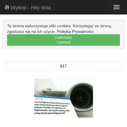
Wykop - Hity dnia
Toggl
navig
Ta strona wykorzystuje pliki cookies. Korzystając ze strony,
zgadzasz się na ich użycie.
Polityka Prywatności
Zaakceptuj
i zamknij
817