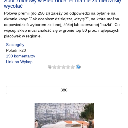
Spór zbiorowy w Biedronce. Firma nie zamierza się
wycofać
Połowa premii (do 250 zł) zależy od odpowiedzi na pytanie na
ekranie kasy: "Jak oceniasz dzisiejszą wizytę?", na które można
odpowiedzieć wyborem zielonej, żółtej lub czerwonej "buźki". Co
więcej, sklep musi znaleźć się w gronie top 50 proc. najlepszych
placówek w regionie.
Szczegóły
Poludnik20
190 komentarzy
Link na Wykop
386