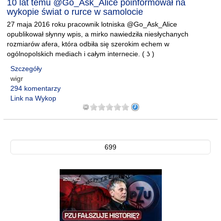
10 lat temu @Go_Ask_Alice poinformował na
wykopie świat o rurce w samolocie
27 maja 2016 roku pracownik lotniska @Go_Ask_Alice
opublikował słynny wpis, a mirko nawiedziła niesłychanych
rozmiarów afera, która odbiła się szerokim echem w
ogólnopolskich mediach i całym internecie. ( ʖ )
Szczegóły
wigr
294 komentarzy
Link na Wykop
699