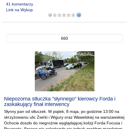
41 komentarzy
Link na Wykop
660
Niepozorna stłuczka "słynnego" kierowcy Forda i
zaskakujący finał interwency
Słynny pan od stłuczek. W piątek, 8 maja, po godzinie 13:00 na
skrzyżowaniu ulic Żwirki i Wigury oraz Wawelskiej na warszawskiej
Ochocie doszło do niegroźnie wyglądającej kolizji Forda Focusa i
Peugeota. Sprawa nie zakończyła się jednak zwykłym mandatem