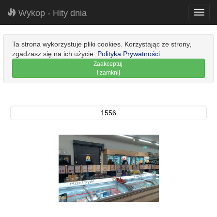
Wykop - Hity dnia
Toggl
navig
Ta strona wykorzystuje pliki cookies. Korzystając ze strony,
zgadzasz się na ich użycie.
Polityka Prywatności
Zaakceptuj
i zamknij
1556