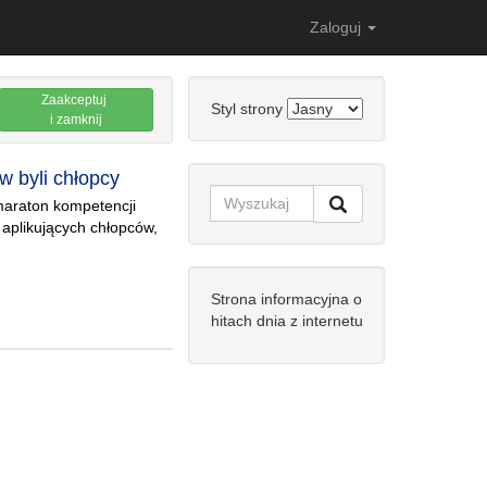
Zaloguj
Zaakceptuj
Styl strony
i zamknij
 byli chłopcy
araton kompetencji
 aplikujących chłopców,
Strona informacyjna o
hitach dnia z internetu