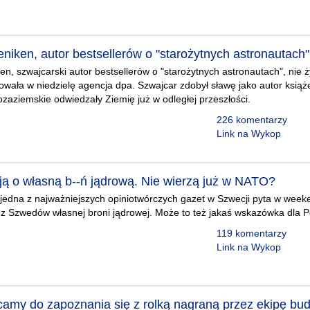
niken, autor bestsellerów o "starożytnych astronautach",
n, szwajcarski autor bestsellerów o "starożytnych astronautach", nie ży
owała w niedzielę agencja dpa. Szwajcar zdobył sławę jako autor książe
pozaziemskie odwiedzały Ziemię już w odległej przeszłości.
226 komentarzy
Link na Wykop
ją o własną b--ń jądrową. Nie wierzą już w NATO?
jedna z najważniejszych opiniotwórczych gazet w Szwecji pyta w wee
z Szwedów własnej broni jądrowej. Może to też jakaś wskazówka dla P
119 komentarzy
Link na Wykop
amy do zapoznania się z rolką nagraną przez ekipę bu