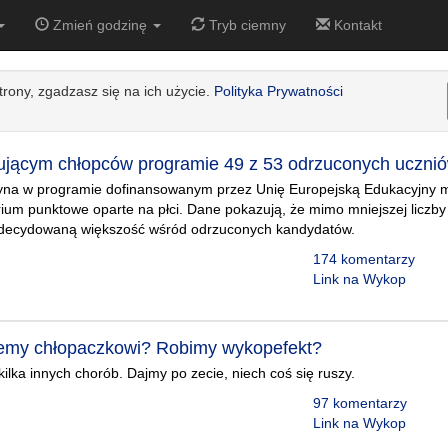
Zmień godzinę
Tryb ciemny
Kontakt
strony, zgadzasz się na ich użycie.
Polityka Prywatności
jącym chłopców programie 49 z 53 odrzuconych uczniów
na w programie dofinansowanym przez Unię Europejską Edukacyjny m
ium punktowe oparte na płci. Dane pokazują, że mimo mniejszej liczby
i zdecydowaną większość wśród odrzuconych kandydatów.
174 komentarzy
i
Link na Wykop
żemy chłopaczkowi? Robimy wykopefekt?
kilka innych chorób. Dajmy po zecie, niech coś się ruszy.
97 komentarzy
Link na Wykop