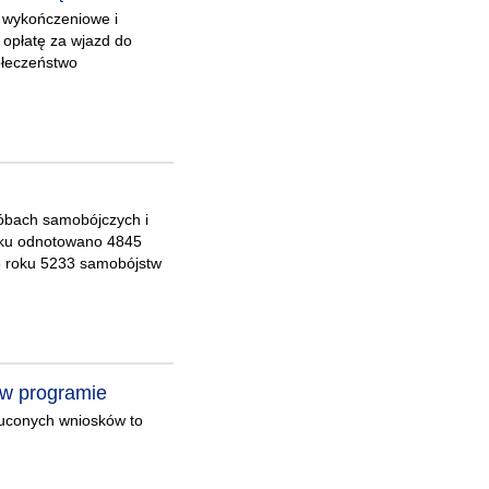
, wykończeniowe i
opłatę za wjazd do
ołeczeństwo
óbach samobójczych i
oku odnotowano 4845
3 roku 5233 samobójstw
ów programie
zuconych wniosków to