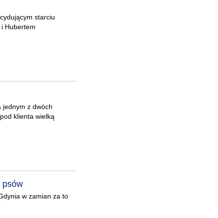
ecydującym starciu
k i Hubertem
na jednym z dwóch
 pod klienta wielką
6 psów
Gdynia w zamian za to