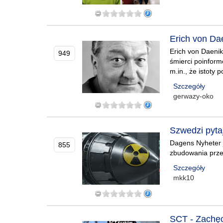
Erich von Dae
Erich von Daenike
949
śmierci poinform
m.in., że istoty 
Szczegóły
gerwazy-oko
Szwedzi pyta
Dagens Nyheter 
855
zbudowania prze
Szczegóły
mkk10
SCT - Zachęc