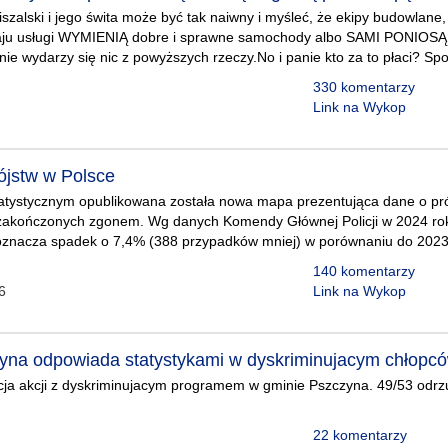
szalski i jego świta może być tak naiwny i myśleć, że ekipy budowlane
aju usługi WYMIENIĄ dobre i sprawne samochody albo SAMI PONIOSĄ 
ie wydarzy się nic z powyższych rzeczy.No i panie kto za to płaci? Sp
330 komentarzy
Link na Wykop
jstw w Polsce
atystycznym opublikowana została nowa mapa prezentująca dane o pr
zakończonych zgonem. Wg danych Komendy Głównej Policji w 2024 r
oznacza spadek o 7,4% (388 przypadków mniej) w porównaniu do 202
140 komentarzy
6
Link na Wykop
na odpowiada statystykami w dyskriminujacym chłopc
acja akcji z dyskriminujacym programem w gminie Pszczyna. 49/53 odr
22 komentarzy