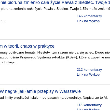
nie pioruna zmieniło całe życie Pawła z Siedlec. Twoje
pioruna zmieniło całe życie Pawła z Siedlec. Twoje 1,5% może zmienić 
146 komentarzy
1992
Link na Wykop
m w teorii, chaos w praktyce
muję polityczne tematy. Niestety, tym razem nie da się uciec. Długo ni
wag odnośnie Krajowego Systemu e-Faktur (KSeF), który w zupełnie now
od lutego.
212 komentarzy
Link na Wykop
 nagrał jak łamie przepisy w Warszawie
d limity prędkości i slalom po pasach na obwodnicy. Napisał że to AI.
118 komentarzy
Link na Wykop