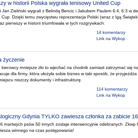
zy w historii Polska wygrała tenisowy United Cup
 Jan Zieliński wygrali z Belindą Bencic i Jakubem Paulem 6:4, 6:3 w d
 Cup. Dzięki temu zwycięstwu reprezentacja Polski (wraz z Igą Świąte
z pierwszy w historii triumfowała w tych rozgrywkach.
14 komentarzy
Link na Wykop
a życzenie
kierowcy mniejsze zło to wjechać na chodnik zamiast zatrzymać się 
cuje dla firmy, która ułożyła sobie biznes w taki sposób, że przyjeżdża
miejscu niszczy dokumenty i infrastrukturę.
114 komentarzy
Link na Wykop
logiczny Gdynia TYLKO zawiesza członka za zabicie 1
 16 martwych psów 50 innych zostaje interwencyjnie odebranych. Zkwp 
wiesza winnego na czas postępowania!