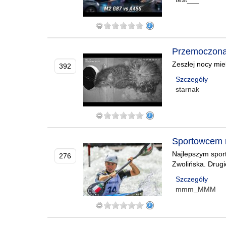
Przemoczona 
Zeszłej nocy mie
392
Szczegóły
starnak
Sportowcem r
Najlepszym sport
276
Zwolińska. Drugie
Szczegóły
mmm_MMM