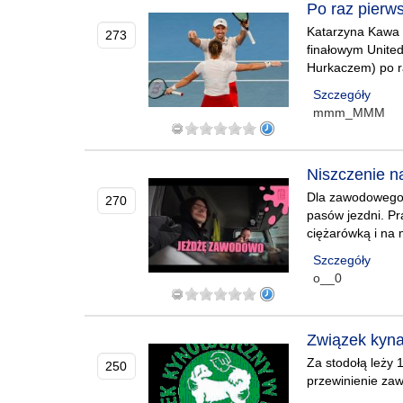
Po raz pierws
Katarzyna Kawa i
273
finałowym United
Hurkaczem) po ra
Szczegóły
mmm_MMM
Niszczenie n
Dla zawodowego 
270
pasów jezdni. Pra
ciężarówką i na 
Szczegóły
o__0
Związek kyna
Za stodołą leży
250
przewinienie za