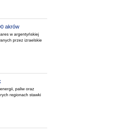
00 akrów
ares w argentyńskiej
anych przez izraelskie
k
nergii, paliw oraz
rych regionach stawki