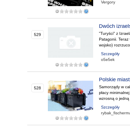
Vergory
Dwóch izraels
"Turyści" z Izr
529
Patagonii. Teraz
wojsko) rozrzuc
Szczegóły
o5e5ek
Polskie mias
Samorządy w cał
528
płacy minimalnej
wzrosną o jedną 
Szczegóły
rybak_fischerm