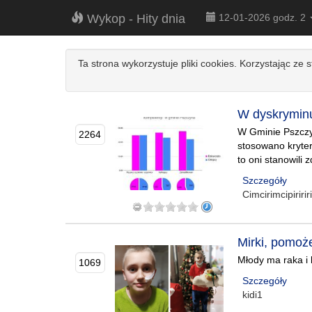
Wykop - Hity dnia
12-01-2026 godz. 2
Ta strona wykorzystuje pliki cookies. Korzystając ze 
W dyskryminu
W Gminie Pszczy
2264
stosowano kryter
to oni stanowil
Szczegóły
Cimcirimcipiririr
Mirki, pomo
Młody ma raka i 
1069
Szczegóły
kidi1