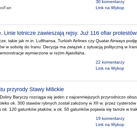
30 komentarzy
hoFan
Link na Wykop
. Linie lotnicze zawieszają rejsy. Już 116 ofiar protestów
nicze, takie jak m.in. Lufthansa, Turkish Airlines czy Quatar Airways podj
ów w sobotę do Iranu. Decyzja ma związek z sytuacją polityczną w Irani
emonstracje wymierzone w reżim Ajatollaha.
22 komentarzy
Link na Wykop
tu przyrody Stawy Milickie
liny Baryczy rozciąga się jeden z najcenniejszych przyrodniczo obsz
eks ok. 300 stawów rybnych został założony w XII w. przez cystersów 
 ok. 120 gatunków ptaków, a ok. 50 gatunków pojawia się tamże w trak
19 komentarzy
Link na Wykop