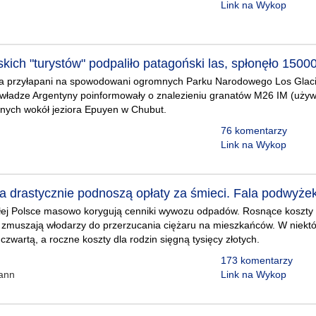
Link na Wykop
kich "turystów" podpaliło patagoński las, spłonęło 1500
aela przyłapani na spowodowani ogromnych Parku Narodowego Los Glaci
 władze Argentyny poinformowały o znalezieniu granatów M26 IM (używ
onych wokół jeziora Epuyen w Chubut.
76 komentarzy
Link na Wykop
ta drastycznie podnoszą opłaty za śmieci. Fala podwyże
ej Polsce masowo korygują cenniki wywozu odpadów. Rosnące koszty e
 zmuszają włodarzy do przerzucania ciężaru na mieszkańców. W niektó
czwartą, a roczne koszty dla rodzin sięgną tysięcy złotych.
173 komentarzy
ann
Link na Wykop