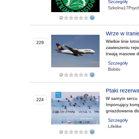
Szczegóły
Szkolna17Psyc
Wrze w Iranie
Wielkie linie lot
229
zawieszeniu rejs
trwają masowe d
Szczegóły
Bobito
Ptaki rezerwa
W samym sercu Do
224
Imponujący kompl
gniazdowania dla
Szczegóły
Lifelike