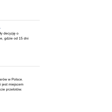
.
ęły decyzję o
e, gdzie od 15 dni
arów w Polsce.
i jest miejscem
cie przelotów.