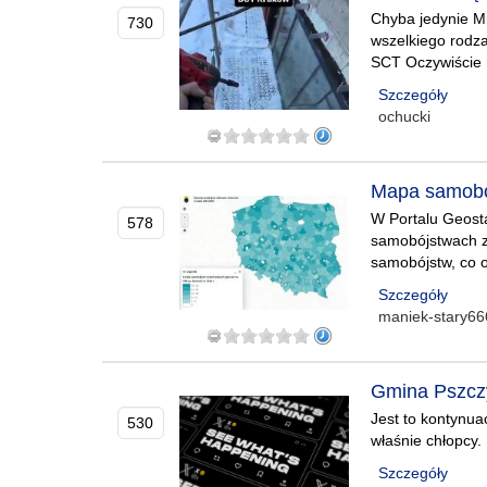
Chyba jedynie Mi
730
wszelkiego rodz
SCT Oczywiście n
Szczegóły
ochucki
Mapa samobó
W Portalu Geost
578
samobójstwach 
samobójstw, co 
Szczegóły
maniek-stary66
Gmina Pszczy
Jest to kontynu
530
właśnie chłopcy.
Szczegóły