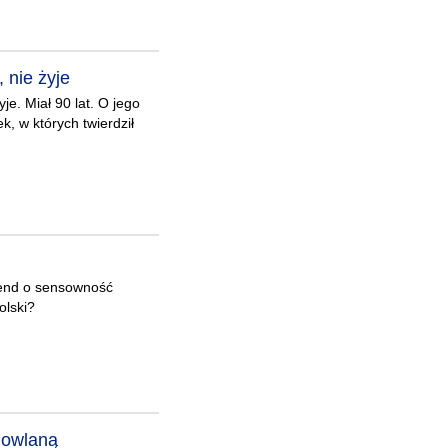
 nie żyje
je. Miał 90 lat. O jego
k, w których twierdził
kend o sensowność
olski?
dowlaną