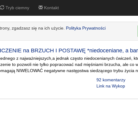
Tryb ciemny
Kontakt
strony, zgadzasz się na ich użycie.
Polityka Prywatności
ZENIE na BRZUCH I POSTAWĘ *niedoceniane, a bard
 jednego z najważniejszych,a jednak często niedocenianych ćwiczeń, 
zenie to pozwoli nie tylko popracować nad mięśniami brzucha, ale co 
pomagają NIWELOWAĆ negatywne następstwa siedzącego trybu życia n
92 komentarzy
Link na Wykop