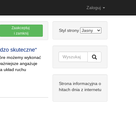
Zaloguj
Zaakceptuj
Styl strony
i zamknij
zo skuteczne"
które możemy wykonać
ważniejsze angażuje
a układ ruchu
Strona informacyjna o
hitach dnia z internetu