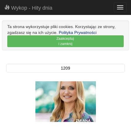
Wykop - Hity dnia
Toggl
navig
Ta strona wykorzystuje pliki cookies. Korzystając ze strony,
zgadzasz się na ich użycie.
Polityka Prywatności
Zaakceptuj
i zamknij
1209