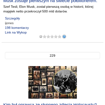
Musk zostaje pierwszym na świecie półbilionerem.
Szef Tesli, Elon Musk, został pierwszą osobą w historii, której
majątek netto przekroczył 500 mld dolarów.
Szczegóły
ijones
198 komentarzy
Link na Wykop
229
Kim był oprawca ze słynnego zdjęcia Holocaustu?