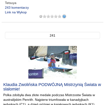
Tetsuya
243 komentarzy
Link na Wykop
241
Klaudia Zwolińska PODWÓJNĄ Mistrzynią Świata w
slalomie!
Polka zdobyła dwa złote medale podczas Mistrzostw Świata w
australijskim Penrith. Najpierw triumfowała w kanadyjkach
jedynkach (C1), a dzień później w kajakowych jedynkach (K1).