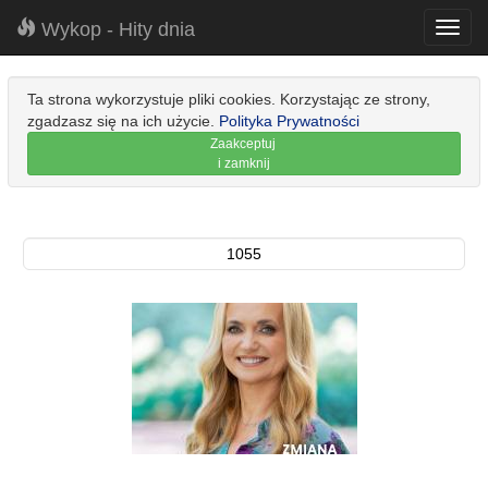
Wykop - Hity dnia
Toggl
navig
Ta strona wykorzystuje pliki cookies. Korzystając ze strony,
zgadzasz się na ich użycie.
Polityka Prywatności
Zaakceptuj
i zamknij
1055