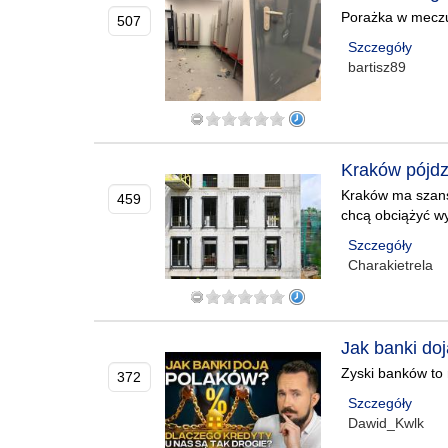
Porażka w meczu n
507
Szczegóły
bartisz89
Kraków pójdz
Kraków ma szans
459
chcą obciążyć w
Szczegóły
Charakietrela
Jak banki do
Zyski banków to
372
Szczegóły
Dawid_Kwlk