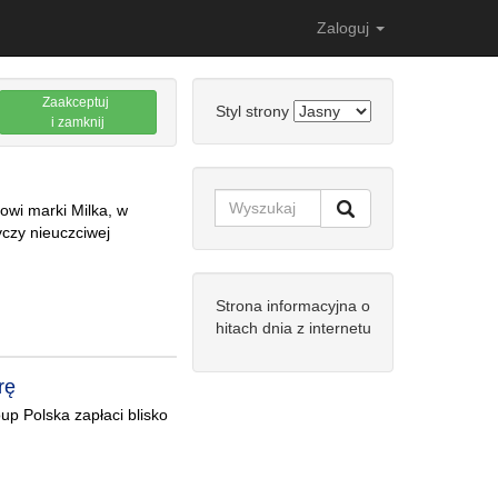
Zaloguj
Zaakceptuj
Styl strony
i zamknij
owi marki Milka, w
yczy nieuczciwej
Strona informacyjna o
hitach dnia z internetu
rę
p Polska zapłaci blisko