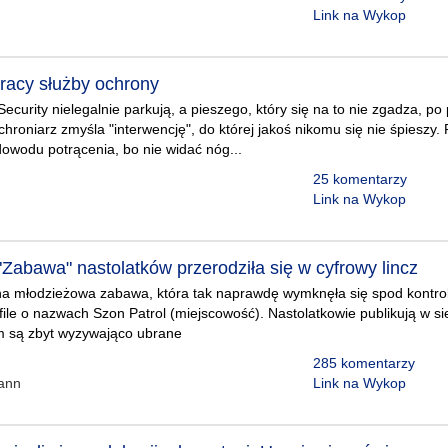
Link na Wykop
pracy służby ochrony
Security nielegalnie parkują, a pieszego, który się na to nie zgadza, po
oniarz zmyśla "interwencję", do której jakoś nikomu się nie śpieszy. Po
dowodu potrącenia, bo nie widać nóg...
25 komentarzy
Link na Wykop
"Zabawa" nastolatków przerodziła się w cyfrowy lincz
na młodzieżowa zabawa, która tak naprawdę wymknęła się spod kontroli
ofile o nazwach Szon Patrol (miejscowość). Nastolatkowie publikują w si
em są zbyt wyzywająco ubrane
285 komentarzy
ann
Link na Wykop