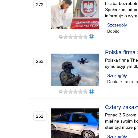
Liczba bezrobotn
272
Społecznej od po
informuje o wyra
Szczegóły
Bobito
Polska firma
Polska firma The
263
symulacyjnym dl
Szczegóły
Dostaje_raka_
Cztery zakazy
Ponad 3,5 promil
262
miał na swoim ko
stamtąd może prz
Szczegóły