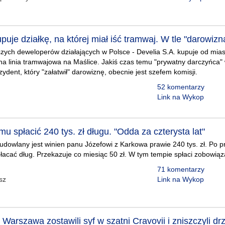
uje działkę, na której miał iść tramwaj. W tle "darowizn
zych deweloperów działających w Polsce - Develia S.A. kupuje od miast
a linia tramwajowa na Maślice. Jakiś czas temu "prywatny darczyńca"
ydent, który "załatwił" darowiznę, obecnie jest szefem komisji.
52 komentarzy
Link na Wykop
u spłacić 240 tys. zł długu. "Odda za czterysta lat"
udowlany jest winien panu Józefowi z Karkowa prawie 240 tys. zł. Po 
płacać dług. Przekazuje co miesiąc 50 zł. W tym tempie spłaci zobowiąza
71 komentarzy
sz
Link na Wykop
i Warszawa zostawili syf w szatni Cravovii i zniszczyli dr