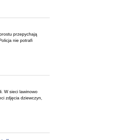
 prostu przepychają
licja nie potrafi
. W sieci lawinowo
eci zdjęcia dziewczyn,