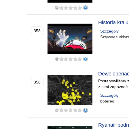
Historia kraj
358
Szczegóły
Sztywnesutkisz
Deweloperiad
Postanowiliśmy 
358
z nimi zapoznać 
Szczegóły
botereq
Ryanair pod