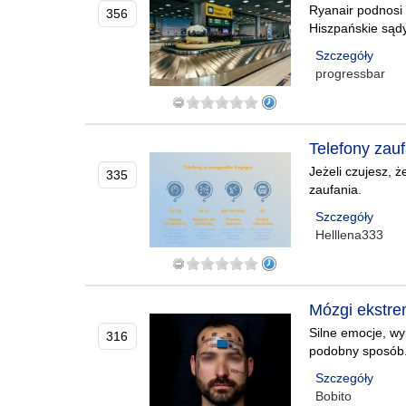
Ryanair podnosi 
356
Hiszpańskie sądy
Szczegóły
progressbar
Telefony zau
Jeżeli czujesz, ż
335
zaufania.
Szczegóły
Helllena333
Mózgi ekstre
Silne emocje, wy
316
podobny sposób. 
Szczegóły
Bobito