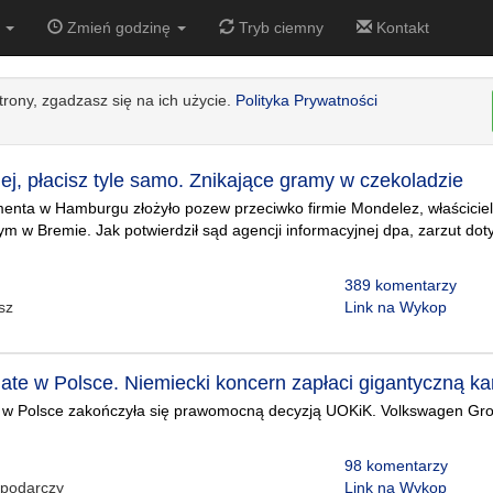
3
Zmień godzinę
Tryb ciemny
Kontakt
strony, zgadzasz się na ich użycie.
Polityka Prywatności
ej, płacisz tyle samo. Znikające gramy w czekoladzie
nta w Hamburgu złożyło pozew przeciwko firmie Mondelez, właściciel
 w Bremie. Jak potwierdził sąd agencji informacyjnej dpa, zarzut dot
389 komentarzy
sz
Link na Wykop
gate w Polsce. Niemiecki koncern zapłaci gigantyczną ka
e w Polsce zakończyła się prawomocną decyzją UOKiK. Volkswagen Grou
98 komentarzy
podarczy
Link na Wykop