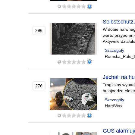
Selbstschutz,
W dobie naiwneg
296
warto przypomni
Aktywnie działał
Szczegóły
Romska_Palo_U
Jechali na hu
Tragiczny wypad
276
hulajnodze elekt
Szczegóły
HardWax
GUS alarmuje