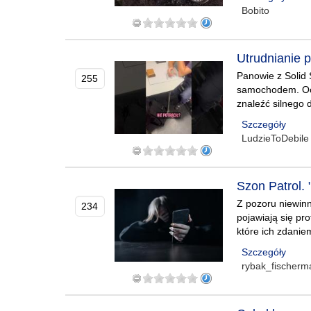
Bobito
Utrudnianie 
Panowie z Solid 
255
samochodem. Ochr
znaleźć silnego 
Szczegóły
LudzieToDebile
Szon Patrol. 
Z pozoru niewin
234
pojawiają się pr
które ich zdani
Szczegóły
rybak_fischerm