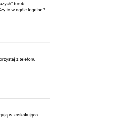
użych" toreb.
zy to w ogóle legalne?
orzystaj z telefonu
agują w zaskakująco