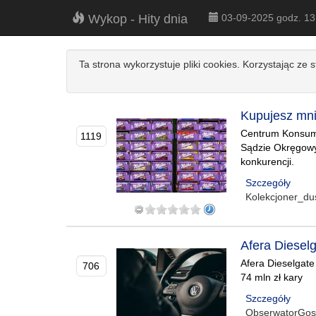
Wykop - Hity dnia
03-09-2025 godz. 1
Ta strona wykorzystuje pliki cookies. Korzystając ze 
Kupujesz mni
Centrum Konsume
1119
Sądzie Okręgowym
konkurencji.
Szczegóły
Kolekcjoner_du
Afera Diesel
Afera Dieselgat
706
74 mln zł kary
Szczegóły
ObserwatorGos