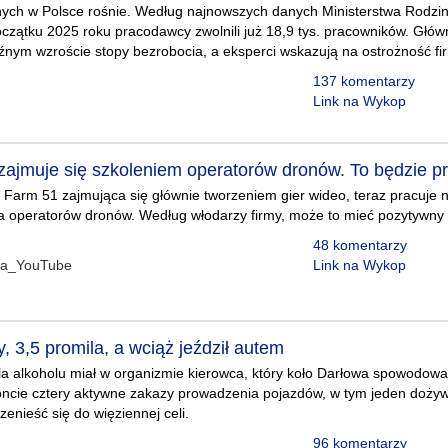
ych w Polsce rośnie. Według najnowszych danych Ministerstwa Rodziny,
czątku 2025 roku pracodawcy zwolnili już 18,9 tys. pracowników. Głów
źnym wzroście stopy bezrobocia, a eksperci wskazują na ostrożność firm
137 komentarzy
Link na Wykop
 zajmuje się szkoleniem operatorów dronów. To będzie p
 Farm 51 zajmująca się głównie tworzeniem gier wideo, teraz pracuje 
a operatorów dronów. Według włodarzy firmy, może to mieć pozytywny
48 komentarzy
na_YouTube
Link na Wykop
, 3,5 promila, a wciąż jeździł autem
a alkoholu miał w organizmie kierowca, który koło Darłowa spowodował
ncie cztery aktywne zakazy prowadzenia pojazdów, w tym jeden dożywot
enieść się do więziennej celi.
96 komentarzy