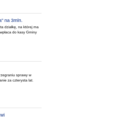
a" na 3mln.
a działkę, na której ma
 wpłaca do kasy Gminy
przegraniu sprawy w
nie za czterysta lat.
zwi