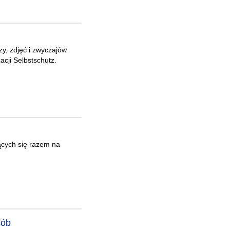
y, zdjęć i zwyczajów
cji Selbstschutz.
cych się razem na
sób