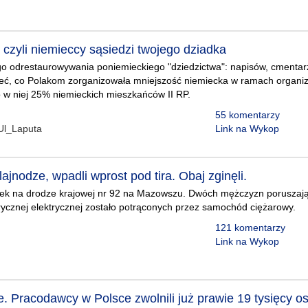
 czyli niemieccy sąsiedzi twojego dziadka
o odrestaurowywania poniemieckiego "dziedzictwa": napisów, cmentarz
eć, co Polakom zorganizowała mniejszość niemiecka w ramach organiza
o w niej 25% niemieckich mieszkańców II RP.
55 komentarzy
l_Laputa
Link na Wykop
lajnodze, wpadli wprost pod tira. Obaj zginęli.
ek na drodze krajowej nr 92 na Mazowszu. Dwóch mężczyzn poruszają
rycznej elektrycznej zostało potrąconych przez samochód ciężarowy.
121 komentarzy
Link na Wykop
. Pracodawcy w Polsce zwolnili już prawie 19 tysięcy o