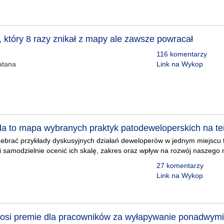
u, który 8 razy znikał z mapy ale zawsze powracał
116 komentarzy
atana
Link na Wykop
a to mapa wybranych praktyk patodeweloperskich na t
zebrać przykłady dyskusyjnych działań deweloperów w jednym miejscu t
i samodzielnie ocenić ich skalę, zakres oraz wpływ na rozwój naszego 
27 komentarzy
Link na Wykop
nosi premie dla pracowników za wyłapywanie ponadwym