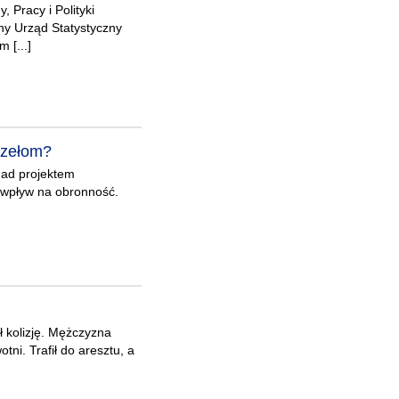
 Pracy i Polityki
ny Urząd Statystyczny
 [...]
rzełom?
nad projektem
 wpływ na obronność.
 kolizję. Mężczyzna
ni. Trafił do aresztu, a