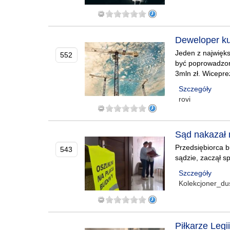
Deweloper kup
Jeden z najwięks
552
być poprowadzon
3mln zł. Wiceprez
Szczegóły
rovi
Sąd nakazał m
Przedsiębiorca b
543
sądzie, zaczął s
Szczegóły
Kolekcjoner_du
Piłkarze Legi