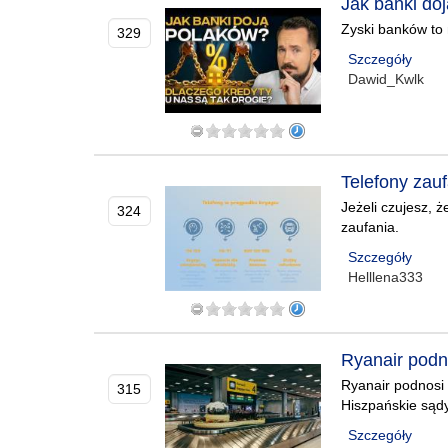
Jak banki do
Zyski banków to
329
Szczegóły
Dawid_Kwlk
Telefony zau
Jeżeli czujesz, ż
324
zaufania.
Szczegóły
Helllena333
Ryanair pod
Ryanair podnosi 
315
Hiszpańskie sądy
Szczegóły