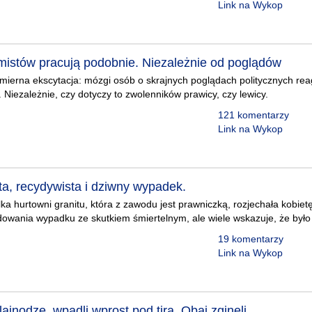
Link na Wykop
mistów pracują podobnie. Niezależnie od poglądów
mierna ekscytacja: mózgi osób o skrajnych poglądach politycznych re
Niezależnie, czy dotyczy to zwolenników prawicy, czy lewicy.
121 komentarzy
Link na Wykop
ta, recydywista i dziwny wypadek.
lka hurtowni granitu, która z zawodu jest prawniczką, rozjechała kobiet
dowania wypadku ze skutkiem śmiertelnym, ale wiele wskazuje, że było 
19 komentarzy
0
Link na Wykop
lajnodze, wpadli wprost pod tira. Obaj zginęli.