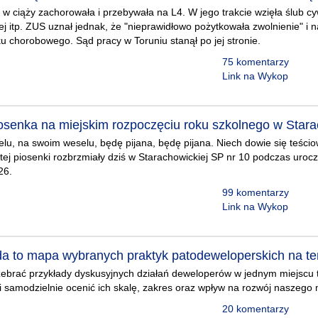
w ciąży zachorowała i przebywała na L4. W jego trakcie wzięła ślub cy
j itp. ZUS uznał jednak, że "nieprawidłowo pożytkowała zwolnienie" i na
u chorobowego. Sąd pracy w Toruniu stanął po jej stronie.
75 komentarzy
Link na Wykop
osenka na miejskim rozpoczęciu roku szkolnego w Star
lu, na swoim weselu, będę pijana, będę pijana. Niech dowie się teściow
 tej piosenki rozbrzmiały dziś w Starachowickiej SP nr 10 podczas urocz
26.
99 komentarzy
Link na Wykop
a to mapa wybranych praktyk patodeweloperskich na t
zebrać przykłady dyskusyjnych działań deweloperów w jednym miejscu t
i samodzielnie ocenić ich skalę, zakres oraz wpływ na rozwój naszego 
20 komentarzy