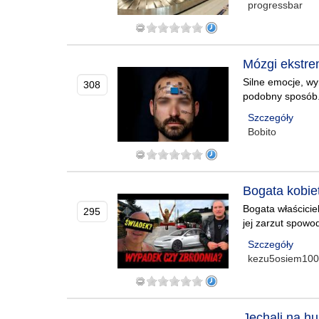
progressbar
Mózgi ekstre
Silne emocje, wy
308
podobny sposób. 
Szczegóły
Bobito
Bogata kobie
Bogata właścicie
295
jej zarzut spowo
Szczegóły
kezu5osiem10
Jechali na hu