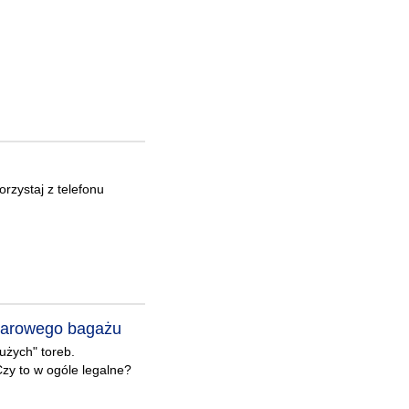
orzystaj z telefonu
iarowego bagażu
użych" toreb.
zy to w ogóle legalne?