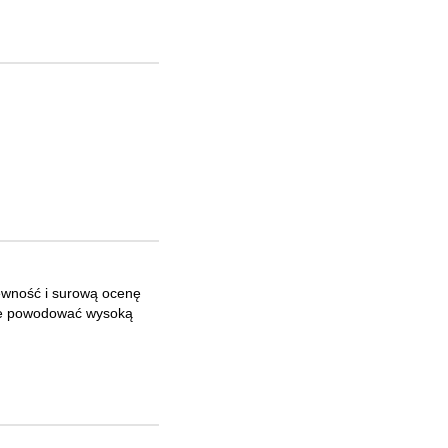
ewność i surową ocenę
oże powodować wysoką