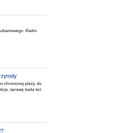
eszkaniowego. Radni
rzyrody
po chronionej plaży, do
icja, sprawę bada też
d?