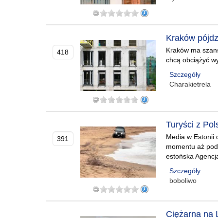
Kraków pójdz
Kraków ma szans
418
chcą obciążyć w
Szczegóły
Charakietrela
Turyści z Pol
Media w Estonii o
391
momentu aż podm
estońska Agencj
Szczegóły
boboliwo
Ciężarna na 