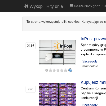
Wykop - Hity dnia
03-09-2025 godz. 1
Ta strona wykorzystuje pliki cookies. Korzystając ze 
InPost pozwał
Spór między grup
2116
e-commerce w Pol
zapłaciło i spraw
Szczegóły
maxicololo
Kupujesz mni
Centrum Konsume
990
Sądzie Okręgowym
konkurencji.
Szczegóły