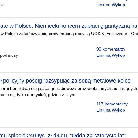
sz
Link na Wykop
gate w Polsce. Niemiecki koncern zapłaci gigantyczną ka
e w Polsce zakończyła się prawomocną decyzją UOKiK. Volkswagen Grou
90 komentarzy
podarczy
Link na Wykop
ł policyjny pościg rozsypując za sobą metalowe kolce
Unieruchomił dwa ścigające go radiowozy oraz wiele innych aut jadących
 może się tylko domyślać, gdzie i z czym.
117 komentarzy
Link na Wykop
u spłacić 240 tys. zł długu. "Odda za czterysta lat"