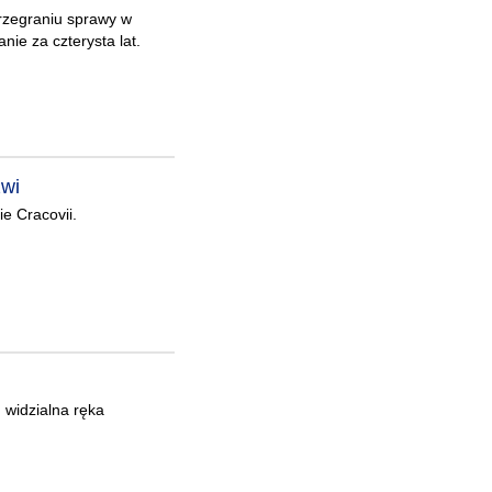
przegraniu sprawy w
nie za czterysta lat.
zwi
ie Cracovii.
 widzialna ręka