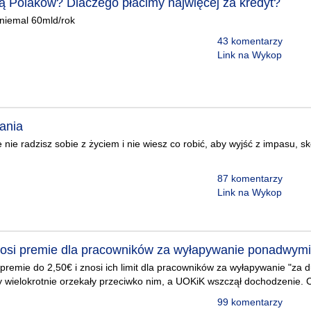
ją Polaków? Dlaczego płacimy najwięcej za kredyt?
 niemal 60mld/rok
43 komentarzy
Link na Wykop
fania
e nie radzisz sobie z życiem i nie wiesz co robić, aby wyjść z impasu, sk
87 komentarzy
Link na Wykop
nosi premie dla pracowników za wyłapywanie ponadwym
premie do 2,50€ i znosi ich limit dla pracowników za wyłapywanie "za d
 wielokrotnie orzekały przeciwko nim, a UOKiK wszczął dochodzenie. C
99 komentarzy