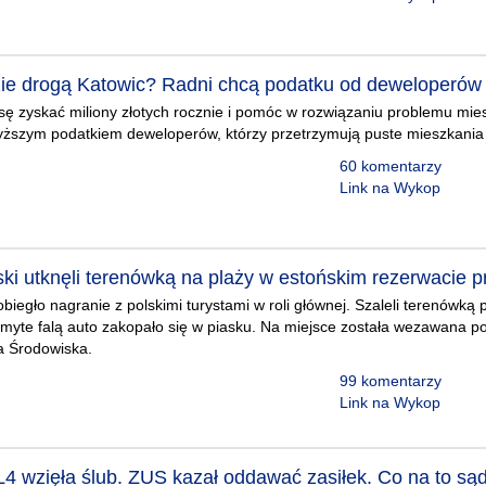
ie drogą Katowic? Radni chcą podatku od deweloperów
ę zyskać miliony złotych rocznie i pomóc w rozwiązaniu problemu mi
yższym podatkiem deweloperów, którzy przetrzymują puste mieszkania
60 komentarzy
Link na Wykop
ski utknęli terenówką na plaży w estońskim rezerwacie p
biegło nagranie z polskimi turystami w roli głównej. Szaleli terenówką 
yte falą auto zakopało się w piasku. Na miejsce została wezawana pol
a Środowiska.
99 komentarzy
Link na Wykop
L4 wzięła ślub. ZUS kazał oddawać zasiłek. Co na to są