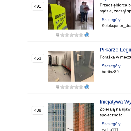
Przedsiębiorca b
491
sądzie, zaczął s
Szczegóły
Kolekcjoner_du
Piłkarze Legi
Porażka w meczu n
453
Szczegóły
bartisz89
Inicjatywa W
Zbierają na ujaw
438
społeczności.
Szczegóły
rychu111