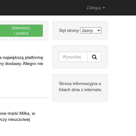
Zaloguj
Zaakceptuj
Styl strony
i zamknij
na największą platformę
y dostawy. Allegro nie
Strona informacyjna o
hitach dnia z internetu
owi marki Milka, w
yczy nieuczciwej