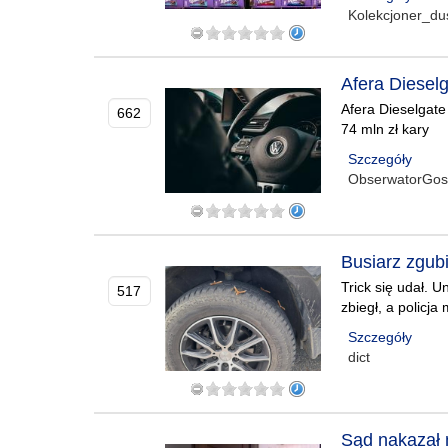
Kolekcjoner_du
Afera Diesel
Afera Dieselgat
662
74 mln zł kary
Szczegóły
ObserwatorGos
Busiarz zgubi
Trick się udał. 
517
zbiegł, a policja
Szczegóły
dict
Sąd nakazał m