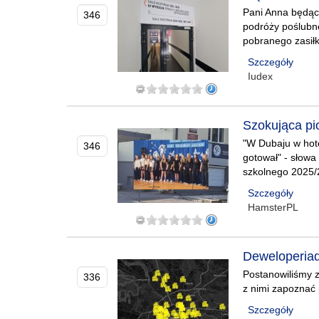
Pani Anna będąc 
346
podróży poślubne
pobranego zasiłk
Szczegóły
Iudex
Szokująca pi
"W Dubaju w hote
346
gotował" - słowa
szkolnego 2025/
Szczegóły
HamsterPL
Deweloperiad
Postanowiliśmy 
336
z nimi zapoznać 
Szczegóły