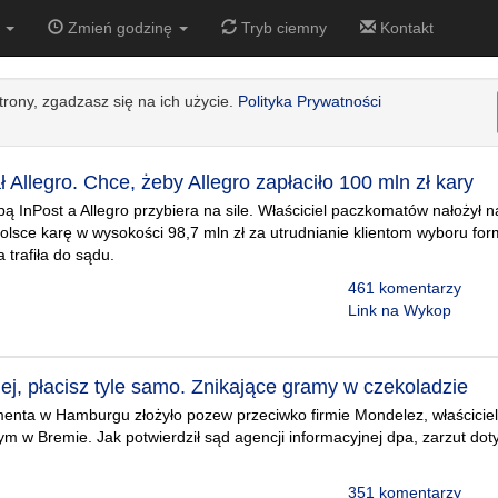
0
Zmień godzinę
Tryb ciemny
Kontakt
strony, zgadzasz się na ich użycie.
Polityka Prywatności
 Allegro. Chce, żeby Allegro zapłaciło 100 mln zł kary
ą InPost a Allegro przybiera na sile. Właściciel paczkomatów nałożył 
sce karę w wysokości 98,7 mln zł za utrudnianie klientom wyboru form
a trafiła do sądu.
461 komentarzy
Link na Wykop
ej, płacisz tyle samo. Znikające gramy w czekoladzie
nta w Hamburgu złożyło pozew przeciwko firmie Mondelez, właściciel
 w Bremie. Jak potwierdził sąd agencji informacyjnej dpa, zarzut dot
351 komentarzy