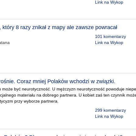
Link na Wykop
u, który 8 razy znikał z mapy ale zawsze powracał
101 komentarzy
atana
Link na Wykop
 rośnie. Coraz mniej Polaków wchodzi w związki.
n może być neurotyczność. U mężczyzn neurotyczność powoduje niep
encjalnego materiału na dobrego partnera. U kobiet zaś ten czynnik m
tycyzm przy wyborze partnera.
299 komentarzy
Link na Wykop