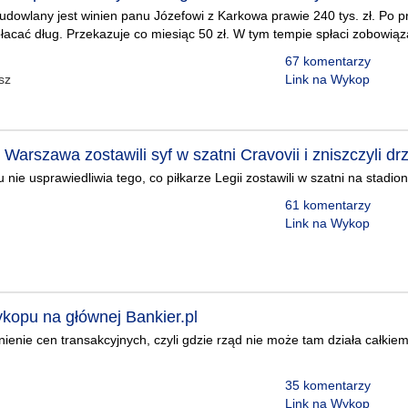
udowlany jest winien panu Józefowi z Karkowa prawie 240 tys. zł. Po 
płacać dług. Przekazuje co miesiąc 50 zł. W tym tempie spłaci zobowiąza
67 komentarzy
sz
Link na Wykop
i Warszawa zostawili syf w szatni Cravovii i zniszczyli dr
ie usprawiedliwia tego, co piłkarze Legii zostawili w szatni na stadion
61 komentarzy
Link na Wykop
ykopu na głównej Bankier.pl
nienie cen transakcyjnych, czyli gdzie rząd nie może tam działa całkiem
35 komentarzy
Link na Wykop