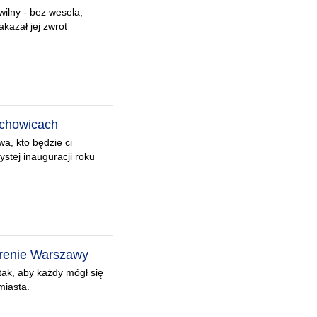
wilny - bez wesela,
kazał jej zwrot
achowicach
a, kto będzie ci
ystej inauguracji roku
erenie Warszawy
ak, aby każdy mógł się
miasta.