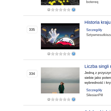
botereq
Historia kraj
335
Szczegóły
Sztywnesutkisz
Liczba singli
Jedną z przyczy
334
siebie jako pot
wybredność i kry
Szczegóły
SilesianPill