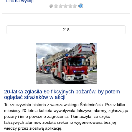
Link na Wykop
218
20-latka zgłasiła 60 fikcyjnych pożarów, by potem
oglądać strażaków w akcji
To rzeczywista historia z warszawskiego Śródmieścia. Przez kilka
miesięcy 20-letnia kobieta wywoływała fałszywe alarmy, zgłaszając
pożary i inne poważne zagrożenia. Tłumaczyła, że część
fałszywych alarmów została rzekomo wygenerowana bez jej
wiedzy przez złośliwą aplikację.