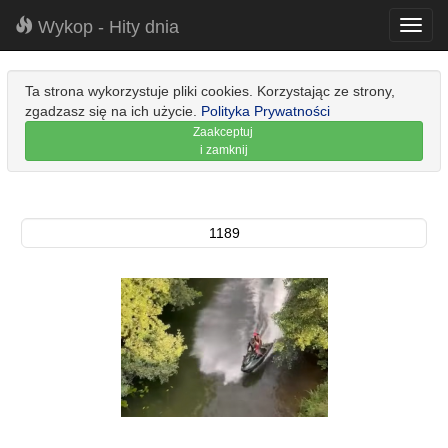
Wykop - Hity dnia
Toggl
navig
Ta strona wykorzystuje pliki cookies. Korzystając ze strony,
zgadzasz się na ich użycie.
Polityka Prywatności
Zaakceptuj
i zamknij
1189