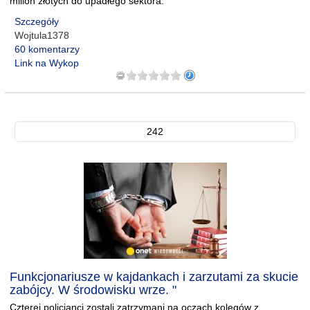
milion złotych do upadłego sektora.
Szczegóły
Wojtula1378
60 komentarzy
Link na Wykop
242
Funkcjonariusze w kajdankach i zarzutami za skucie
zabójcy. W środowisku wrze. "
Czterej policjanci zostali zatrzymani na oczach kolegów z