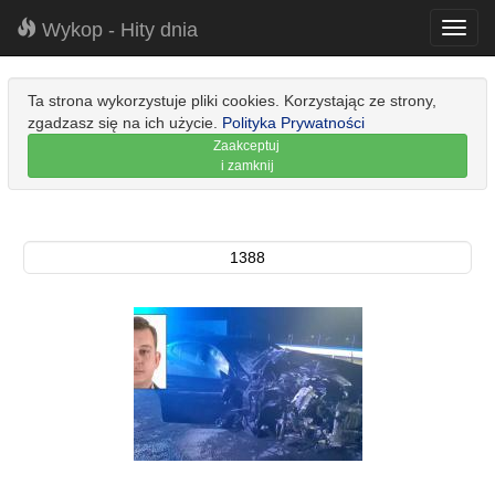
Wykop - Hity dnia
Toggl
navig
Ta strona wykorzystuje pliki cookies. Korzystając ze strony,
zgadzasz się na ich użycie.
Polityka Prywatności
Zaakceptuj
i zamknij
1388