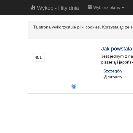
Wykop - Hity dnia
Wybierz okres
Ta strona wykorzystuje pliki cookies. Korzystając ze 
Jak powstała
Jest jednym z n
451
pizzerią i japoń
Szczegóły
@mrbarry