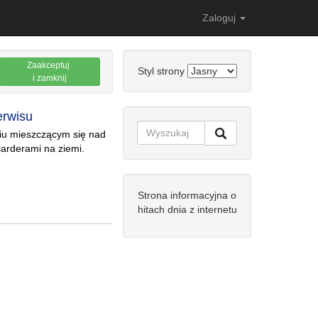
Zaloguj
Zaakceptuj
Styl strony
i zamknij
erwisu
niu mieszczącym się nad
iarderami na ziemi.
Strona informacyjna o
hitach dnia z internetu