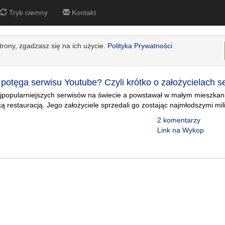
Tryb ciemny
Kontakt
strony, zgadzasz się na ich użycie.
Polityka Prywatności
 potęga serwisu Youtube? Czyli krótko o założycielach s
ajpopularniejszych serwisów na świecie a powstawał w małym mieszka
ską restauracją. Jego założyciele sprzedali go zostając najmłodszymi mil
2 komentarzy
Link na Wykop