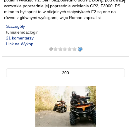
podium wyścigu F2. Serii bezpośrednio pod F1 Biorąc pod uwagę
wszystkie poprzednie jej poprzednie wcielenia GP2, F3000. PS
mimo to był sprint to w oficjalnych statystykach F2 są one na
równo z głównymi wyścigami, więc Roman zapisal si
Szczegóły
tumialemdaclogin
21 komentarzy
Link na Wykop
200