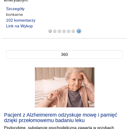
emerytalnym.
Szczegóły
konkarne
102 komentarzy
Link na Wykop
360
Pacjent z Alzheimerem odzyskuje mowę i pamięć
dzięki przełomowemu badaniu leku
Psylocybinę, substancję psychodeliczną zawartą w grzybach