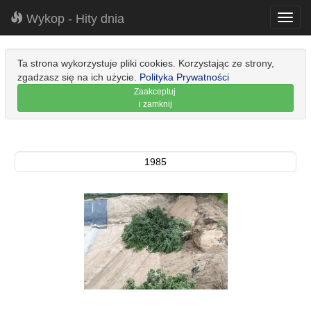
Wykop - Hity dnia
Toggl
navig
Ta strona wykorzystuje pliki cookies. Korzystając ze strony,
zgadzasz się na ich użycie.
Polityka Prywatności
Zaakceptuj
i zamknij
1985