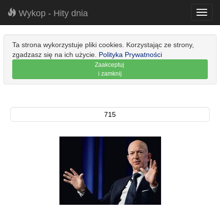
Wykop - Hity dnia
Toggl
navig
Ta strona wykorzystuje pliki cookies. Korzystając ze strony,
zgadzasz się na ich użycie.
Polityka Prywatności
Zaakceptuj
i zamknij
715