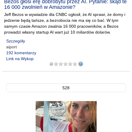
Bezos głosi erę dobrobytu przez AI. Pytanie: skąd te
16 000 zwolnień w Amazonie?
Jeff Bezos w wywiadzie dla CNBC ogłosił, że AI sprawi, że domy i
jedzenie będą tańsze, a bezrobocia nie ma się co bać. W tym
samym czasie Amazon zwalnia 16 000 pracowników, a Bezos
prowadzi własny startup AI wart już 10 miliardów dolarów.
Szczegóły
aiport
192 komentarzy
Link na Wykop
528