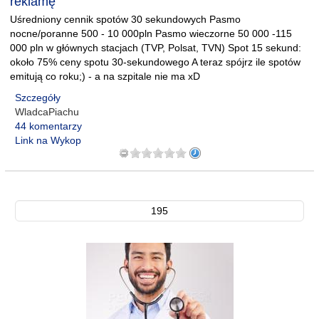
reklamę
Uśredniony cennik spotów 30 sekundowych Pasmo
nocne/poranne 500 - 10 000pln Pasmo wieczorne 50 000 -115
000 pln w głównych stacjach (TVP, Polsat, TVN) Spot 15 sekund:
około 75% ceny spotu 30-sekundowego A teraz spójrz ile spotów
emitują co roku;) - a na szpitale nie ma xD
Szczegóły
WladcaPiachu
44 komentarzy
Link na Wykop
195