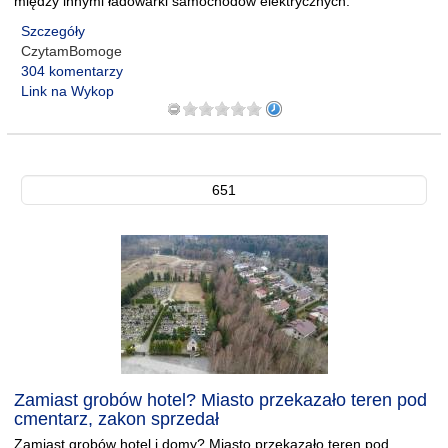
między innymi ładowarki samochodów elektrycznych.
Szczegóły
CzytamBomoge
304 komentarzy
Link na Wykop
651
Zamiast grobów hotel? Miasto przekazało teren pod
cmentarz, zakon sprzedał
Zamiast grobów hotel i domy? Miasto przekazało teren pod