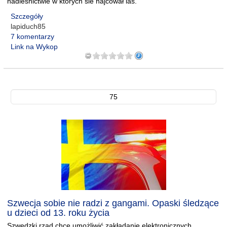
nadleśnictwie w których sie hajcował las.
Szczegóły
lapiduch85
7 komentarzy
Link na Wykop
75
Szwecja sobie nie radzi z gangami. Opaski śledzące
u dzieci od 13. roku życia
Szwedzki rząd chce umożliwić zakładanie elektronicznych