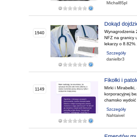
Michal85pl
Dokąd dojdzi
Wynagrodzenia 2.
1940
NFZ na granicy u
lekarzy o 8.82%. 
Szczegóły
danielbr3
Fikołki i pat
Mirki i Mirabelki
1149
korporacyjnej be
chamsko wydoić n
Szczegóły
Nahtaivel
Emerytów mun