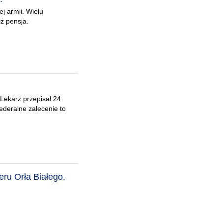
j armii. Wielu
ż pensja.
 Lekarz przepisał 24
Federalne zalecenie to
ru Orła Białego.