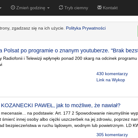
Zmień godzinę
Tryb ciemny
Kontakt
strony, zgadzasz się na ich użycie.
Polityka Prywatności
na Polsat po programie o znanym youtuberze. "Brak bezs
 Radiofonii i Telewizji wpłynęło ponad 200 skarg na odcinek programu
wi
430 komentarzy
Link na Wykop
 KOZANECKI PAWEŁ, jak to możliwe, że nawiał?
o mecenasie... na podstawie: Art. 177 2 Spowodowanie nieumyślnie wy
 śmierć innej osoby albo ciężki uszczerbek na jej zdrowiu, poprzez na
sad bezpieczeństwa w ruchu lądowym, wodnym lub powietrznym. LD 
305 komentarzy