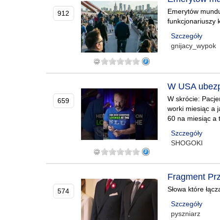
Emerytów munduro
912
funkcjonariuszy 
Szczegóły
gnijacy_wypok
W USA ubezpi
W skrócie: Pacjen
659
worki miesiąc a 
60 na miesiąc a 
Szczegóły
SHOGOKI
Fragment Prz
Słowa które łącz
574
Szczegóły
pyszniarz