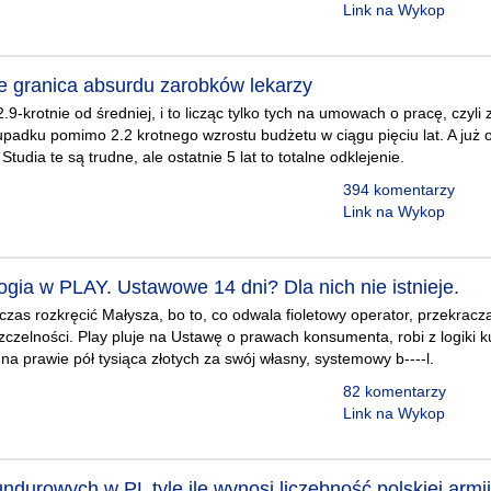
Link na Wykop
e granica absurdu zarobków lekarzy
9-krotnie od średniej, i to licząc tylko tych na umowach o pracę, czyli 
padku pomimo 2.2 krotnego wzrostu budżetu w ciągu pięciu lat. A już o
Studia te są trudne, ale ostatnie 5 lat to totalne odklejenie.
394 komentarzy
Link na Wykop
ologia w PLAY. Ustawowe 14 dni? Dla nich nie istnieje.
, czas rozkręcić Małysza, bo to, co odwala fioletowy operator, przekracz
zczelności. Play pluje na Ustawę o prawach konsumenta, robi z logiki k
a prawie pół tysiąca złotych za swój własny, systemowy b----l.
82 komentarzy
Link na Wykop
durowych w PL tyle ile wynosi liczebność polskiej armii