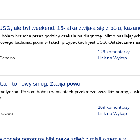
SG, ale był weekend. 15-latka zwijała się z bólu, kaza
m bólem brzucha przez godziny czekała na diagnozę. Mimo nasilających
wego badania, jakim w takich przypadkach jest USG. Ostatecznie nasto
129 komentarzy
Deserto
Link na Wykop
tach to nowy smog. Zabija powoli
amatyczna. Poziom hałasu w miastach przekracza wszelkie normy, a wł
o
209 komentarzy
rszawa
Link na Wykop
 dodała ogromną bibliotekę zdjęć z misji Artemis 2