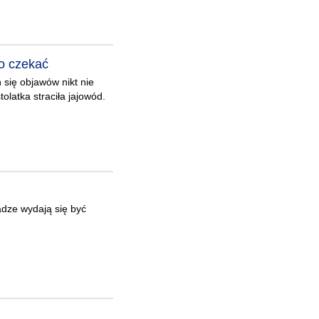
no czekać
 się objawów nikt nie
latka straciła jajowód.
adze wydają się być