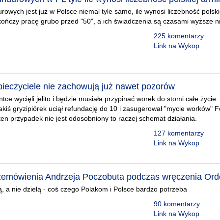
wych jest już w Polsce niemal tyle samo, ile wynosi liczebność polskie
kończy pracę grubo przed "50", a ich świadczenia są czasami wyższe ni
225 komentarzy
Link na Wykop
eczyciele nie zachowują już nawet pozorów
tce wycięli jelito i będzie musiała przypinać worek do stomi całe życie.
jakiś gryzipiórek uciął refundację do 10 i zasugerował "mycie worków" 
ten przypadek nie jest odosobniony to raczej schemat działania.
127 komentarzy
Link na Wykop
emówienia Andrzeja Poczobuta podczas wręczenia Orde
ą, a nie dzielą - coś czego Polakom i Polsce bardzo potrzeba
90 komentarzy
Link na Wykop