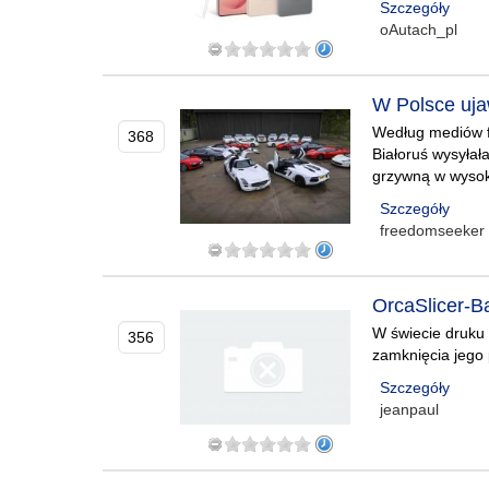
Szczegóły
oAutach_pl
W Polsce uja
Według mediów f
368
Białoruś wysyłał
grzywną w wysoko
Szczegóły
freedomseeker
OrcaSlicer-B
W świecie druku 
356
zamknięcia jego
Szczegóły
jeanpaul