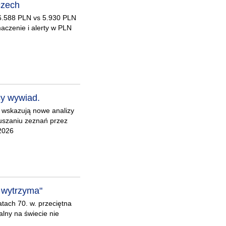
czech
 6.588 PLN vs 5.930 PLN
aczenie i alerty w PLN
cy wywiad.
k wskazują nowe analizy
uszaniu zeznań przez
 2026
e wytrzyma"
tach 70. w. przeciętna
alny na świecie nie