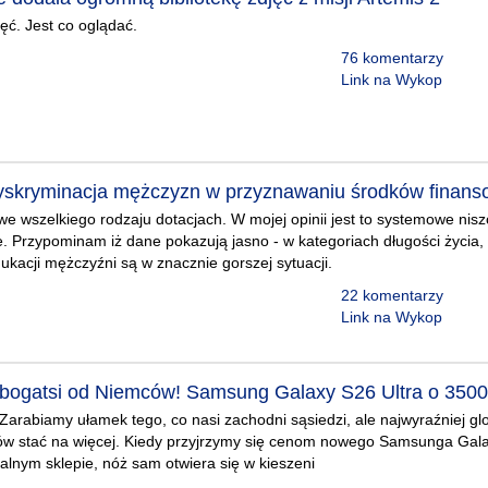
ć. Jest co oglądać.
76 komentarzy
Link na Wykop
yskryminacja mężczyzn w przyznawaniu środków finans
we wszelkiego rodzaju dotacjach. W mojej opinii jest to systemowe niszc
. Przypominam iż dane pokazują jasno - w kategoriach długości życia,
kacji mężczyźni są w znacznie gorszej sytuacji.
22 komentarzy
u
Link na Wykop
bogatsi od Niemców! Samsung Galaxy S26 Ultra o 3500 
arabiamy ułamek tego, co nasi zachodni sąsiedzi, ale najwyraźniej gl
ków stać na więcej. Kiedy przyjrzymy się cenom nowego Samsunga Gala
cjalnym sklepie, nóż sam otwiera się w kieszeni