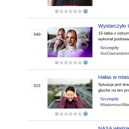
Wystarczyło U
15-latka z ostry
540
wykonał podstawo
Szczegóły
VoxClamantisIn
Hałas w mias
Sytuacja jest dr
522
głuche na ten pr
Szczegóły
WiadomosciWa
NASA właśnie