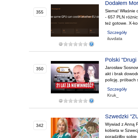
Dodałem More
Siema! Właśnie 
355
- 657 PLN różnic
też gotowe. X-k
Szczegóły
iluvdata
Polski "Drug
Jarosław Sosnow
350
akt i brak dowo
policję, próbach
Szczegóły
Kruk_
Szwedzki "ZU
Wywiad z Anną Pe
342
kobieta w Szwecj
poradziłby sobi