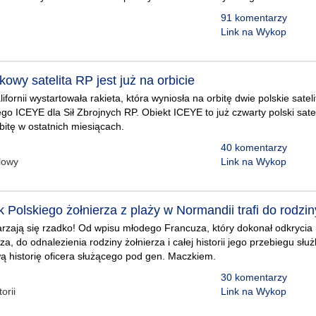
91 komentarzy
Link na Wykop
owy satelita RP jest już na orbicie
ifornii wystartowała rakieta, która wyniosła na orbitę dwie polskie satel
ego ICEYE dla Sił Zbrojnych RP. Obiekt ICEYE to już czwarty polski sate
bitę w ostatnich miesiącach.
40 komentarzy
lowy
Link na Wykop
k Polskiego żołnierza z plaży w Normandii trafi do rodzin
darzają się rzadko! Od wpisu młodego Francuza, który dokonał odkrycia 
za, do odnalezienia rodziny żołnierza i całej historii jego przebiegu służ
ą historię oficera służącego pod gen. Maczkiem.
30 komentarzy
orii
Link na Wykop