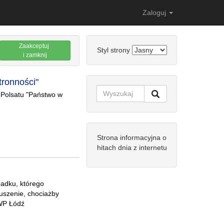
Zaloguj
Zaakceptuj
Styl strony
i zamknij
tronności"
 Polsatu "Państwo w
Strona informacyjna o
hitach dnia z internetu
padku, którego
ruszenie, chociażby
KWP Łódź