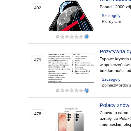
Ponad 12000 zdję
492
Szczegóły
Pierdyliard
Pozytywna d
Typowe kryteria 
479
w społeczeństwie
bezdomności, edu
Szczegóły
ZolniezMordor
Polacy znów 
Znowu to samo! Z
478
uznały, że Pola
i niemieckim ofi