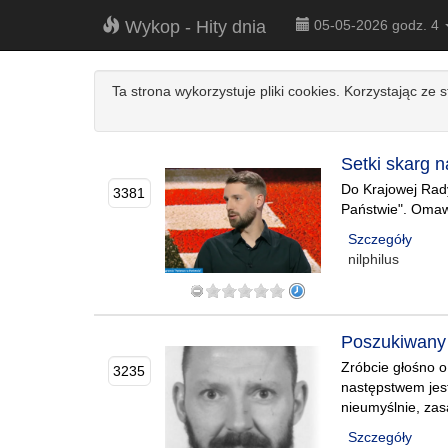
Wykop - Hity dnia
05-05-2026 godz. 4
Ta strona wykorzystuje pliki cookies. Korzystając ze 
Setki skarg 
Do Krajowej Rady
3381
Państwie". Oma
Szczegóły
nilphilus
Poszukiwany
Zróbcie głośno 
3235
następstwem jest
nieumyślnie, za
Szczegóły