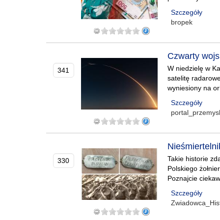
Szczegóły
bropek
Czwarty wojsk
W niedzielę w Kal
341
satelitę radarow
wyniesiony na or
Szczegóły
portal_przemys
Nieśmiertelni
Takie historie z
330
Polskiego żołnier
Poznajcie ciekaw
Szczegóły
Zwiadowca_Hist