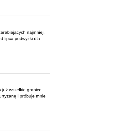
zarabiających najmniej.
d lipca podwyżki dla
a już wszelkie granice
urtyzanę i próbuje mnie
.