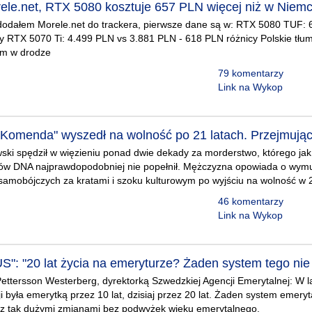
le.net, RTX 5080 kosztuje 657 PLN więcej niż w Niem
dodałem Morele.net do trackera, pierwsze dane są w: RTX 5080 TUF:
y RTX 5070 Ti: 4.499 PLN vs 3.881 PLN - 618 PLN różnicy Polskie tłum
om w drodze
79 komentarzy
Link na Wykop
i Komenda" wyszedł na wolność po 21 latach. Przejmują
ski spędził w więzieniu ponad dwie dekady za morderstwo, którego ja
dów DNA najprawdopodobniej nie popełnił. Mężczyzna opowiada o wym
 samobójczych za kratami i szoku kulturowym po wyjściu na wolność w
46 komentarzy
Link na Wykop
S": "20 lat życia na emeryturze? Żaden system tego ni
ttersson Westerberg, dyrektorką Szwedzkiej Agencji Emerytalnej: W la
i była emerytką przez 10 lat, dzisiaj przez 20 lat. Żaden system emeryt
e z tak dużymi zmianami bez podwyżek wieku emerytalnego.