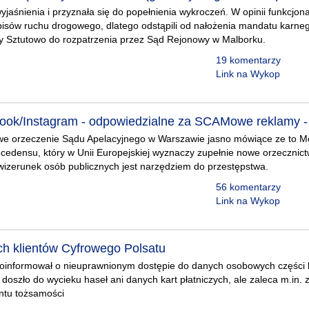
wyjaśnienia i przyznała się do popełnienia wykroczeń. W opinii funkcjon
isów ruchu drogowego, dlatego odstąpili od nałożenia mandatu karneg
y Sztutowo do rozpatrzenia przez Sąd Rejonowy w Malborku.
19 komentarzy
Link na Wykop
ook/Instagram - odpowiedzialne za SCAMowe reklamy 
 orzeczenie Sądu Apelacyjnego w Warszawie jasno mówiące ze to M
ecedensu, który w Unii Europejskiej wyznaczy zupełnie nowe orzeczni
wizerunek osób publicznych jest narzędziem do przestępstwa.
56 komentarzy
Link na Wykop
h klientów Cyfrowego Polsatu
poinformował o nieuprawnionym dostępie do danych osobowych części k
 doszło do wycieku haseł ani danych kart płatniczych, ale zaleca m.in.
ntu tożsamości