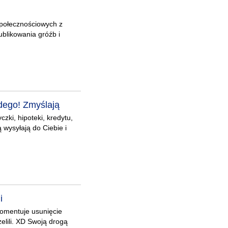
społecznościowych z
blikowania gróźb i
dego! Zmyślają
zki, hipoteki, kredytu,
 wysyłają do Ciebie i
i
komentuje usunięcie
elili. XD Swoją drogą