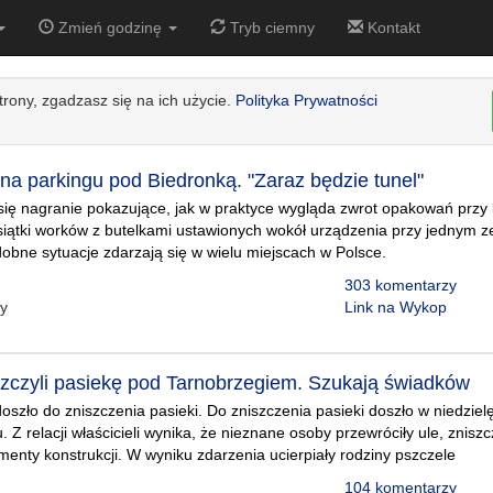
Zmień godzinę
Tryb ciemny
Kontakt
strony, zgadzasz się na ich użycie.
Polityka Prywatności
na parkingu pod Biedronką. "Zaraz będzie tunel"
 się nagranie pokazujące, jak w praktyce wygląda zwrot opakowań przy
esiątki worków z butelkami ustawionych wokół urządzenia przy jednym z
obne sytuacje zdarzają się w wielu miejscach w Polsce.
303 komentarzy
zy
Link na Wykop
zczyli pasiekę pod Tarnobrzegiem. Szukają świadków
szło do zniszczenia pasieki. Do zniszczenia pasieki doszło w niedziel
. Z relacji właścicieli wynika, że nieznane osoby przewróciły ule, zniszcz
menty konstrukcji. W wyniku zdarzenia ucierpiały rodziny pszczele
104 komentarzy