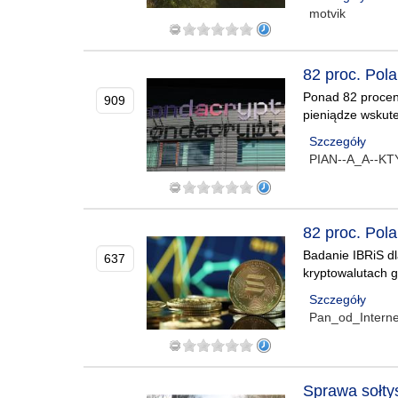
motvik
82 proc. Pol
Ponad 82 procent
909
pieniądze wskute
Szczegóły
PIAN--A_A--K
82 proc. Pol
Badanie IBRiS dl
637
kryptowalutach 
Szczegóły
Pan_od_Interne
Sprawa sołty