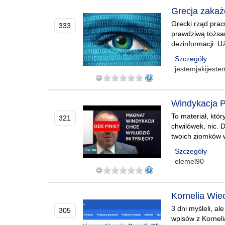
Grecja zakaż
Grecki rząd prac
333
prawdziwą tożsam
dezinformacji. U
Szczegóły
jestemjakijest
Windykacja P
To materiał, któ
321
chwilówek, nic. 
twoich ziomków w
Szczegóły
elemel90
Kornelia Wie
3 dni myśleli, a
305
wpisów z Korneli