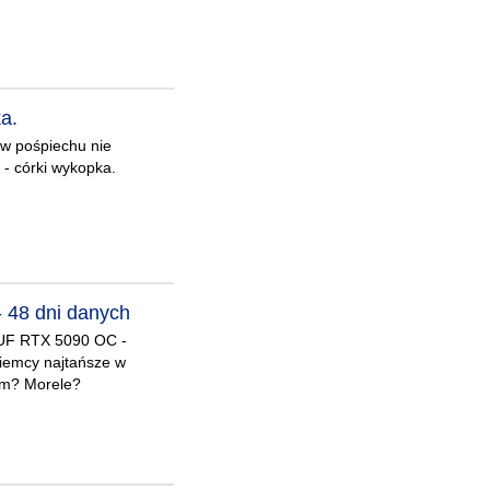
a.
 w pośpiechu nie
- córki wykopka.
 48 dni danych
TUF RTX 5090 OC -
Niemcy najtańsze w
om? Morele?