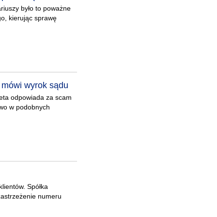
ariuszy było to poważne
o, kierując sprawę
- mówi wyrok sądu
eta odpowiada za scam
ctwo w podobnych
lientów. Spółka
 zastrzeżenie numeru