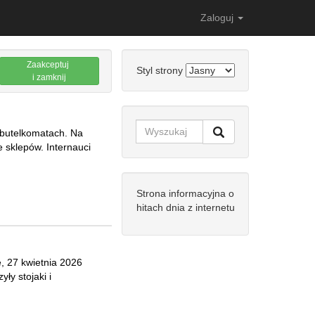
Zaloguj
Zaakceptuj
Styl strony
i zamknij
 butelkomatach. Na
e sklepów. Internauci
Strona informacyjna o
hitach dnia z internetu
ę, 27 kwietnia 2026
yły stojaki i