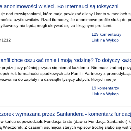
e anonimowości w sieci. Bo Internauci są toksyczni
uje nad rozwiązaniami, które mają powiązać aliasy i konta w mediach 
ością użytkowników. Rząd tłumaczy, że anonimowe profile służą do pu
żytkownicy nie będą mogli ukrywać się za fikcyjnymi profilami.
129 komentarzy
em1212
Link na Wykop
anfil chce oszukać mnie i moją rodzinę? To dotyczy każ
ry prędzej czy później przyda się niemal każdemu. Nie masz żadnej pożyc
Dopełniłeś formalności spadkowych ale Panfil i Partnerzy z premedytacją
ezwania do zapłaty na dziesiątki tysięcy złotych, których nie je
19 komentarzy
Link na Wykop
czorek wymazana przez Santandera - komentarz fundacj
le w końcu odpowiedzieli. Fundacja Erste (dawna Fundacja Santander) 
ą Wieczorek. Z czasem usunięcia starych wpisów trochę słabo się wstrz