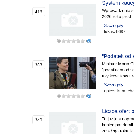
System kaucy
Wprowadzenie sy
413
2026 roku prod
Szczegóły
lukasz8697
"Podatek od 
Minister Marta C
363
"podatkiem od sm
użytkowników urz
Szczegóły
epicentrum_ch
Liczba ofert
To już jest napr
349
koniec pandemii.
zeszłego roku li