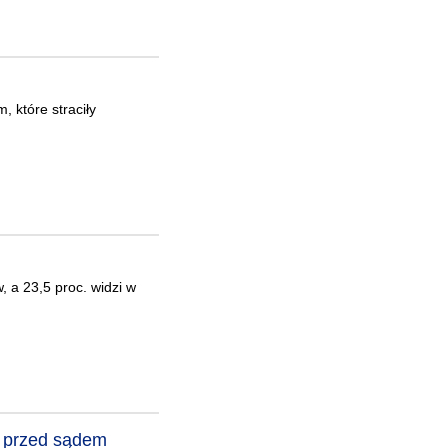
 które straciły
 a 23,5 proc. widzi w
e przed sądem