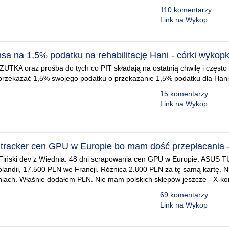
110 komentarzy
Link na Wykop
sa na 1,5% podatku na rehabilitację Hani - córki wykopk
UTKA oraz prośba do tych co PIT składają na ostatnią chwilę i często
przekazać 1,5% swojego podatku o przekazanie 1,5% podatku dla Hani 
15 komentarzy
Link na Wykop
racker cen GPU w Europie bo mam dość przepłacania -
 Fiński dev z Wiednia. 48 dni scrapowania cen GPU w Europie: ASUS 
landii, 17.500 PLN we Francji. Różnica 2.800 PLN za tę samą kartę. 
iach. Właśnie dodałem PLN. Nie mam polskich sklepów jeszcze - X-k
69 komentarzy
Link na Wykop