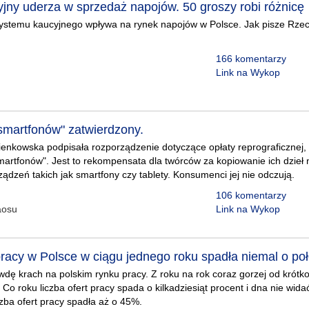
jny uderza w sprzedaż napojów. 50 groszy robi różnicę
stemu kaucyjnego wpływa na rynek napojów w Polsce. Jak pisze Rzecz
166 komentarzy
Link na Wykop
smartfonów" zatwierdzony.
ienkowska podpisała rozporządzenie dotyczące opłaty reprograficznej
artfonów". Jest to rekompensata dla twórców za kopiowanie ich dzieł 
ądzeń takich jak smartfony czy tablety. Konsumenci jej nie odczują.
106 komentarzy
aosu
Link na Wykop
 pracy w Polsce w ciągu jednego roku spadła niemal o po
awdę krach na polskim rynku pracy. Z roku na rok coraz gorzej od krótk
 Co roku liczba ofert pracy spada o kilkadziesiąt procent i dna nie wi
czba ofert pracy spadła aż o 45%.