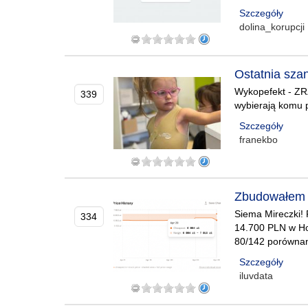
Szczegóły
dolina_korupcji
Ostatnia szan
Wykopefekt - ZRZ
339
wybierają komu 
Szczegóły
franekbo
Zbudowałem t
Siema Mireczki!
334
14.700 PLN w Ho
80/142 porównan
Szczegóły
iluvdata