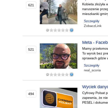
Kobieta złożyła 
621
naruszenie przep
mieszkanki gmin
Szczegóły
ZobaczLink
Meta - Faceb
Mamy przełomowe
521
To wyrok bez pr
sprawach gdzie 
Szczegóły
real_scoria
Wyciek danyc
Cyfrowy Polsat 
494
zapewnia, że nie
PESEL i dokume