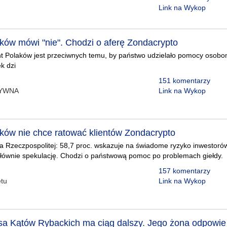
Link na Wykop
aków mówi "nie". Chodzi o aferę Zondacrypto
 Polaków jest przeciwnych temu, by państwo udzielało pomocy osobom,
k dzi
151 komentarzy
TYWNA
Link na Wykop
aków nie chce ratować klientów Zondacrypto
a Rzeczpospolitej: 58,7 proc. wskazuje na świadome ryzyko inwestorów,
głównie spekulację. Chodzi o państwową pomoc po problemach giełdy.
157 komentarzy
tu
Link na Wykop
sa Kątów Rybackich ma ciąg dalszy. Jego żona odpowi