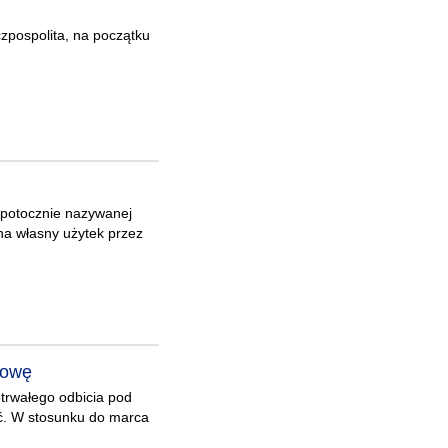
pospolita, na początku
, potocznie nazywanej
na własny użytek przez
łowę
otrwałego odbicia pod
dać. W stosunku do marca