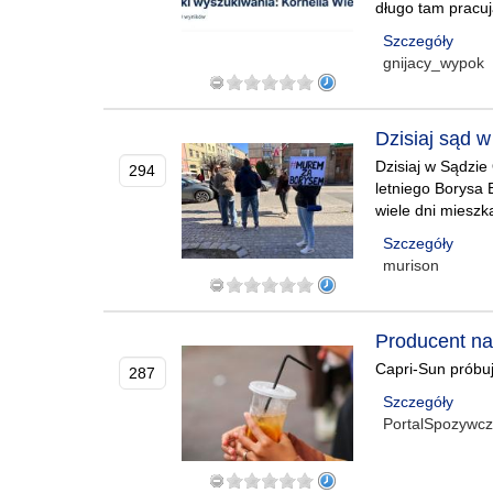
długo tam pracuj
Szczegóły
gnijacy_wypok
Dzisiaj sąd 
Dzisiaj w Sądzie
294
letniego Borysa B
wiele dni mieszk
Szczegóły
murison
Producent na
Capri-Sun próbu
287
Szczegóły
PortalSpozywc