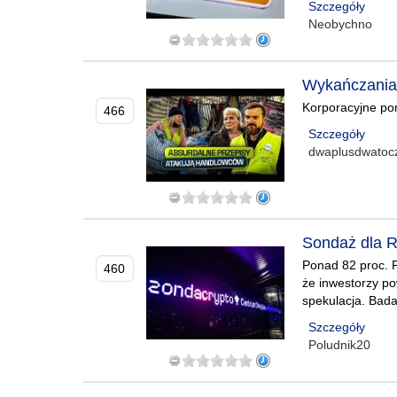
Szczegóły
Neobychno
Wykańczania 
Korporacyjne po
466
Szczegóły
dwaplusdwatocz
Sondaż dla R
Ponad 82 proc. P
460
że inwestorzy po
spekulacja. Bada
Szczegóły
Poludnik20