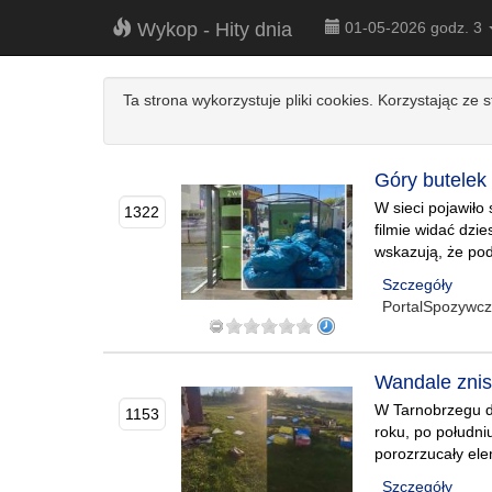
Wykop - Hity dnia
01-05-2026 godz. 3
Ta strona wykorzystuje pliki cookies. Korzystając ze 
Góry butelek 
W sieci pojawiło
1322
filmie widać dzi
wskazują, że pod
Szczegóły
PortalSpozywc
Wandale znis
W Tarnobrzegu do
1153
roku, po południu
porozrzucały ele
Szczegóły