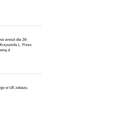
na areszt dla 28-
 Krzysztofa L. Przez
awną d
cego w UE zakazu.