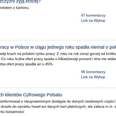
czyźni żyją krócej?
molotem z kartonu.
47 komentarzy
Link na Wykop
 pracy w Polsce w ciągu jednego roku spadła niemal o po
awdę krach na polskim rynku pracy. Z roku na rok coraz gorzej od krótk
 Co roku liczba ofert pracy spada o kilkadziesiąt procent i dna nie wi
czba ofert pracy spadła aż o 45%.
96 komentarzy
Link na Wykop
h klientów Cyfrowego Polsatu
poinformował o nieuprawnionym dostępie do danych osobowych części k
 doszło do wycieku haseł ani danych kart płatniczych, ale zaleca m.in.
ntu tożsamości