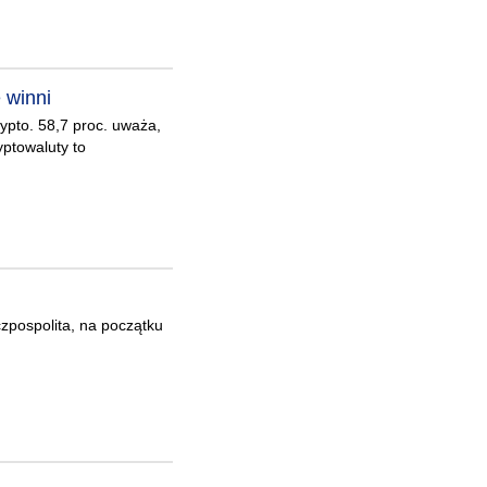
 winni
ypto. 58,7 proc. uważa,
yptowaluty to
pospolita, na początku