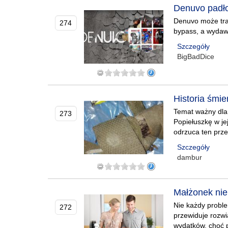
Denuvo padło
Denuvo może trac
274
bypass, a wyda
Szczegóły
BigBadDice
Historia śmie
Temat ważny dla
273
Popiełuszkę w je
odrzuca ten prze
Szczegóły
dambur
Małżonek nie
Nie każdy probl
272
przewiduje rozwi
wydatków, choć p