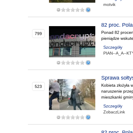
motvik
82 proc. Pol
Ponad 82 procent
799
pieniądze wskute
Szczegóły
PIAN--A_A--K
Sprawa sołty
Kobieta złożyła 
523
naruszenie przep
mieszkanki gmin
Szczegóły
ZobaczLink
82 proc. Pol