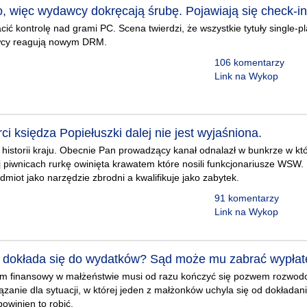
, więc wydawcy dokręcają śrubę. Pojawiają się check-in
ić kontrolę nad grami PC. Scena twierdzi, że wszystkie tytuły single-pl
wcy reagują nowym DRM.
106 komentarzy
Link na Wykop
rci księdza Popiełuszki dalej nie jest wyjaśniona.
 historii kraju. Obecnie Pan prowadzący kanał odnalazł w bunkrze w 
j piwnicach rurkę owinięta krawatem które nosili funkcjonariusze WSW.
dmiot jako narzędzie zbrodni a kwalifikuje jako zabytek.
91 komentarzy
Link na Wykop
 dokłada się do wydatków? Sąd może mu zabrać wypłatę 
em finansowy w małżeństwie musi od razu kończyć się pozwem rozwod
ązanie dla sytuacji, w której jeden z małżonków uchyla się od dokłada
owinien to robić.