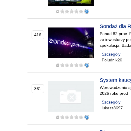
Sondaż dla R
Ponad 82 proc. P
416
że inwestorzy po
spekulacja. Bada
Szczegóły
Poludnik20
System kaucy
Wprowadzenie sy
361
2026 roku prod
Szczegóły
lukasz8697