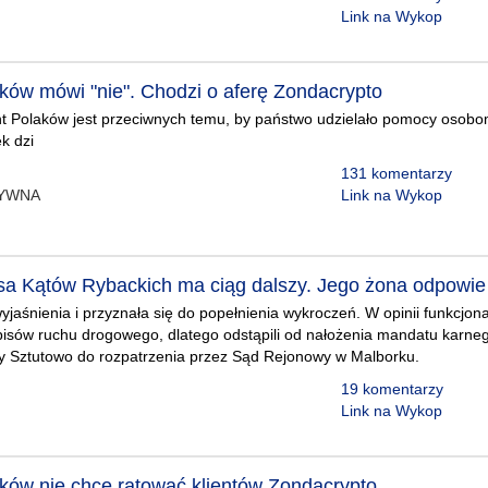
Link na Wykop
aków mówi "nie". Chodzi o aferę Zondacrypto
 Polaków jest przeciwnych temu, by państwo udzielało pomocy osobom,
k dzi
131 komentarzy
TYWNA
Link na Wykop
sa Kątów Rybackich ma ciąg dalszy. Jego żona odpowi
wyjaśnienia i przyznała się do popełnienia wykroczeń. W opinii funkcjon
isów ruchu drogowego, dlatego odstąpili od nałożenia mandatu karneg
y Sztutowo do rozpatrzenia przez Sąd Rejonowy w Malborku.
19 komentarzy
Link na Wykop
aków nie chce ratować klientów Zondacrypto