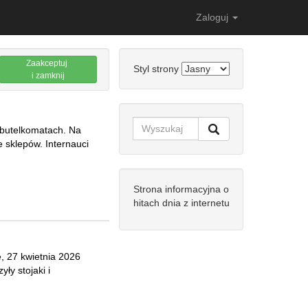
Zaloguj
Zaakceptuj
Styl strony
i zamknij
 butelkomatach. Na
e sklepów. Internauci
Strona informacyjna o
hitach dnia z internetu
ę, 27 kwietnia 2026
yły stojaki i