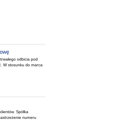
łowę
otrwałego odbicia pod
dać. W stosunku do marca
lientów. Spółka
 zastrzeżenie numeru