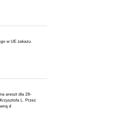
cego w UE zakazu.
na areszt dla 28-
 Krzysztofa L. Przez
awną d