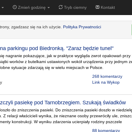
2
Zmień godzinę
Tryb ciemny
Kontakt
strony, zgadzasz się na ich użycie.
Polityka Prywatności
na parkingu pod Biedronką. "Zaraz będzie tunel"
 się nagranie pokazujące, jak w praktyce wygląda zwrot opakowań przy
esiątki worków z butelkami ustawionych wokół urządzenia przy jednym z
obne sytuacje zdarzają się w wielu miejscach w Polsce.
268 komentarzy
zy
Link na Wykop
zczyli pasiekę pod Tarnobrzegiem. Szukają świadków
szło do zniszczenia pasieki. Do zniszczenia pasieki doszło w niedziel
. Z relacji właścicieli wynika, że nieznane osoby przewróciły ule, zniszcz
menty konstrukcji. W wyniku zdarzenia ucierpiały rodziny pszczele
88 komentarzy