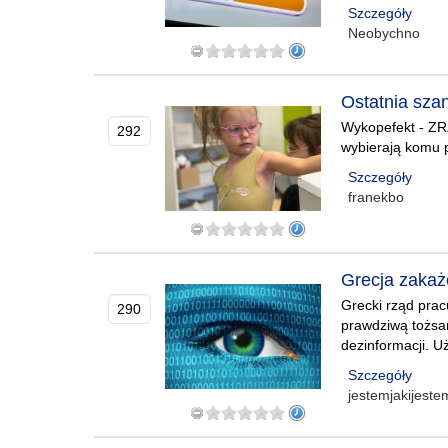
Szczegóły
Neobychno
Ostatnia szan
Wykopefekt - ZRZ
292
wybierają komu 
Szczegóły
franekbo
Grecja zakaż
Grecki rząd prac
290
prawdziwą tożsam
dezinformacji. U
Szczegóły
jestemjakijest