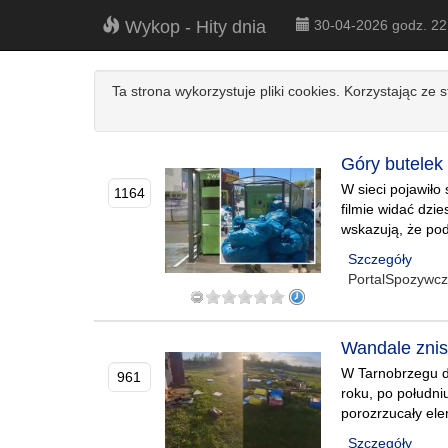
Wykop - Hity dnia
30-04-2026 godz. 2
Ta strona wykorzystuje pliki cookies. Korzystając ze 
Góry butelek 
W sieci pojawiło
1164
filmie widać dzi
wskazują, że pod
Szczegóły
PortalSpozywc
Wandale znis
W Tarnobrzegu do
961
roku, po południu
porozrzucały ele
Szczegóły