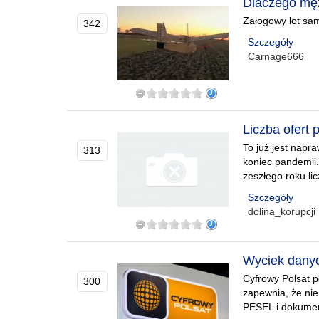
Dlaczego męż
Załogowy lot sa
342
Szczegóły
Carnage666
Liczba ofert
To już jest napr
313
koniec pandemii.
zeszłego roku li
Szczegóły
dolina_korupcji
Wyciek danyc
Cyfrowy Polsat 
300
zapewnia, że nie
PESEL i dokume