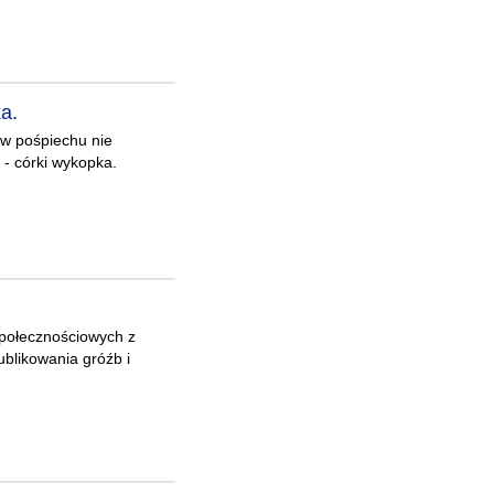
a.
 w pośpiechu nie
- córki wykopka.
społecznościowych z
blikowania gróźb i