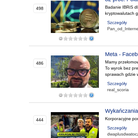
Badanie IBRiS dl
498
kryptowalutach 
Szczegóły
Pan_od_Interne
Meta - Faceb
Mamy przełomowe
486
To wyrok bez pr
sprawach gdzie 
Szczegóły
real_scoria
Wykańczania 
Korporacyjne po
444
Szczegóły
dwaplusdwatocz