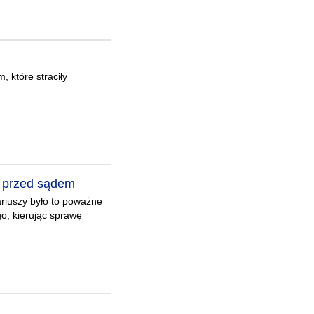
 które straciły
e przed sądem
ariuszy było to poważne
o, kierując sprawę