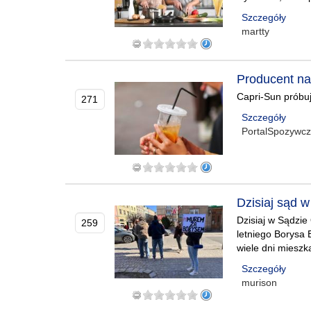
Szczegóły
martty
Producent na
Capri-Sun próbu
271
Szczegóły
PortalSpozywc
Dzisiaj sąd 
Dzisiaj w Sądzie
259
letniego Borysa B
wiele dni mieszk
Szczegóły
murison