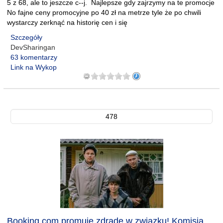
5 z 68, ale to jeszcze c--j. Najlepsze gdy zajrzymy na te promocje
No fajne ceny promocyjne po 40 zł na metrze tyle że po chwili
wystarczy zerknąć na historię cen i się
Szczegóły
DevSharingan
63 komentarzy
Link na Wykop
478
Booking.com promuje zdradę w związku! Komisja