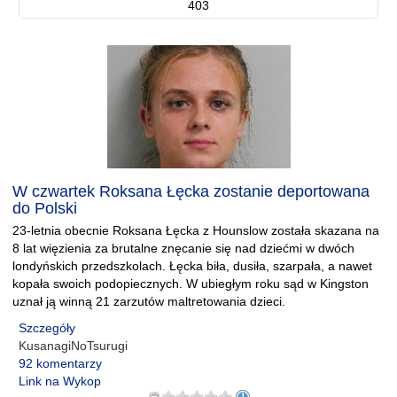
403
W czwartek Roksana Łęcka zostanie deportowana
do Polski
23-letnia obecnie Roksana Łęcka z Hounslow została skazana na
8 lat więzienia za brutalne znęcanie się nad dziećmi w dwóch
londyńskich przedszkolach. Łęcka biła, dusiła, szarpała, a nawet
kopała swoich podopiecznych. W ubiegłym roku sąd w Kingston
uznał ją winną 21 zarzutów maltretowania dzieci.
Szczegóły
KusanagiNoTsurugi
92 komentarzy
Link na Wykop