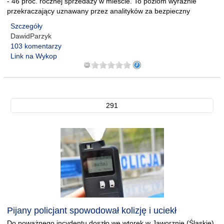
- 46 proc. rocznej sprzedaży w mieście. To poziom wyraźnie
przekraczający uznawany przez analityków za bezpieczny
Szczegóły
DawidParzyk
103 komentarzy
Link na Wykop
291
Pijany policjant spowodował kolizję i uciekł
Do poważnego incydentu doszło we wtorek w Jaworznie (Śląskie).