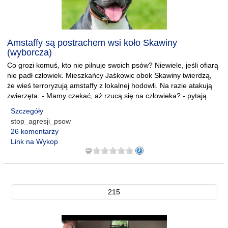
Amstaffy są postrachem wsi koło Skawiny
(wyborcza)
Co grozi komuś, kto nie pilnuje swoich psów? Niewiele, jeśli ofiarą
nie padł człowiek. Mieszkańcy Jaśkowic obok Skawiny twierdzą,
że wieś terroryzują amstaffy z lokalnej hodowli. Na razie atakują
zwierzęta. - Mamy czekać, aż rzucą się na człowieka? - pytają.
Szczegóły
stop_agresji_psow
26 komentarzy
Link na Wykop
215