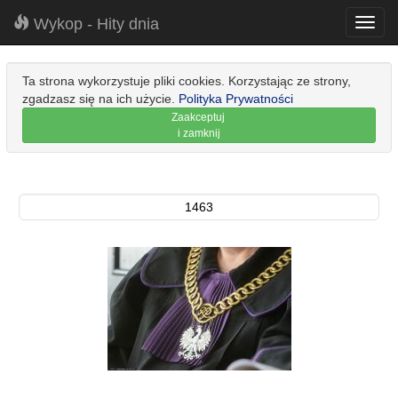
Wykop - Hity dnia
Toggl
navig
Ta strona wykorzystuje pliki cookies. Korzystając ze strony,
zgadzasz się na ich użycie.
Polityka Prywatności
Zaakceptuj
i zamknij
1463