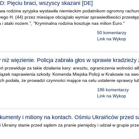
D: Pięciu braci, wszyscy skazani [DE]
wa rodzina syryjska wystawiła niemieckim podatnikom ogromny rachun
go H. (44) przez miesiące obciążało wymiar sprawiedliwości przestęps
 i ataki nożem.", "Kryminalna rodzina kosztuje nas milion Euro."
50 komentarzy
Link na Wykop
 niż więzienie. Policja zabrała głos w sprawie kradzie
 przewiduje za takie działania kary: aresztu, ograniczenia wolności al
wiązek naprawienia szkody. Komenda Miejska Policji w Krakowie na sw
ch podała, że prowadzi czynności mające na celu ustalenie sprawcy l
186 komentarzy
Link na Wykop
kumenty i miliony na kontach. Ośmiu Ukraińców przed 
 Ukrainy stanie przed sądem za pranie pieniędzy i udział w grupie prze