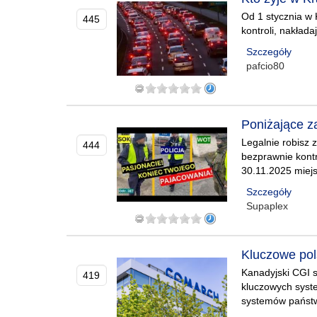
Od 1 stycznia w 
445
kontroli, nakład
Szczegóły
pafcio80
Poniżające za
Legalnie robisz 
444
bezprawnie kontr
30.11.2025 miejs
Szczegóły
Supaplex
Kluczowe pol
Kanadyjski CGI s
419
kluczowych syste
systemów państw