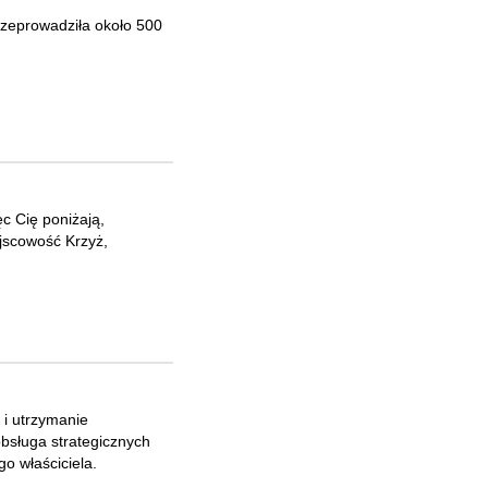
rzeprowadziła około 500
c Cię poniżają,
ejscowość Krzyż,
 i utrzymanie
bsługa strategicznych
o właściciela.