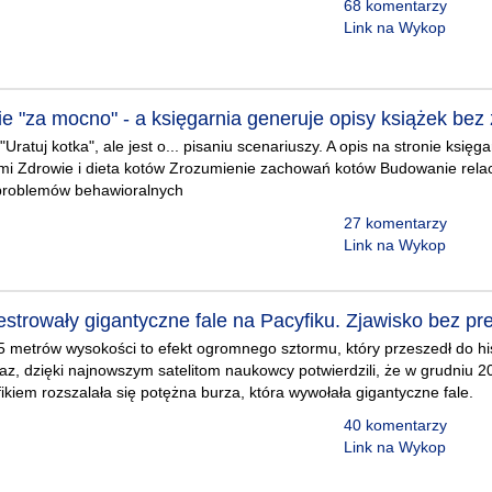
68 komentarzy
Link na Wykop
ie "za mocno" - a księgarnia generuje opisy książek bez
"Uratuj kotka", ale jest o... pisaniu scenariuszy. A opis na stronie księg
mi Zdrowie i dieta kotów Zrozumienie zachowań kotów Budowanie relac
problemów behawioralnych
27 komentarzy
Link na Wykop
jestrowały gigantyczne fale na Pacyfiku. Zjawisko bez p
5 metrów wysokości to efekt ogromnego sztormu, który przeszedł do hist
raz, dzięki najnowszym satelitom naukowcy potwierdzili, że w grudniu 
kiem rozszalała się potężna burza, która wywołała gigantyczne fale.
40 komentarzy
Link na Wykop