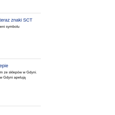
teraz znaki SCT
zeni symbolu
lepie
nym ze sklepów w Gdyni.
 w Gdyni apelują