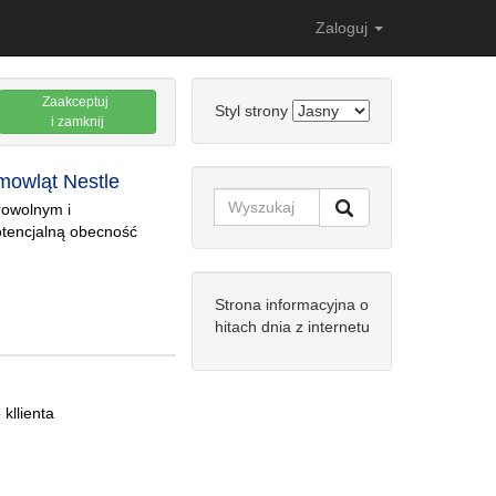
Zaloguj
Zaakceptuj
Styl strony
i zamknij
mowląt Nestle
rowolnym i
otencjalną obecność
Strona informacyjna o
hitach dnia z internetu
kllienta