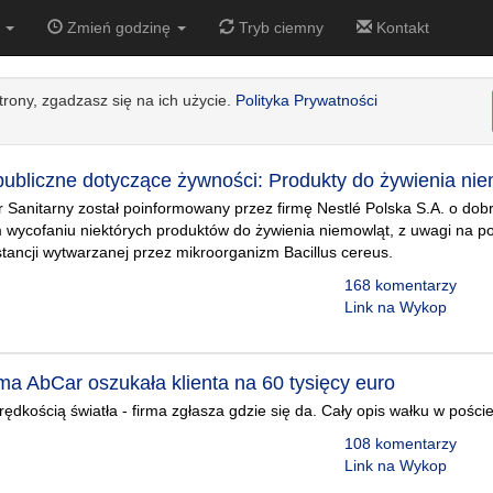
7
Zmień godzinę
Tryb ciemny
Kontakt
strony, zgadzasz się na ich użycie.
Polityka Prywatności
publiczne dotyczące żywności: Produkty do żywienia nie
 Sanitarny został poinformowany przez firmę Nestlé Polska S.A. o dob
 wycofaniu niektórych produktów do żywienia niemowląt, z uwagi na p
stancji wytwarzanej przez mikroorganizm Bacillus cereus.
168 komentarzy
Link na Wykop
ma AbCar oszukała klienta na 60 tysięcy euro
rędkością światła - firma zgłasza gdzie się da. Cały opis wałku w poście 
108 komentarzy
Link na Wykop