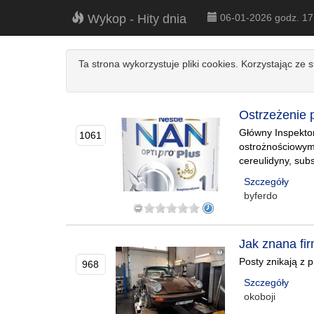
Wykop - Hity dnia
06-01-2026 godz. 1
Ta strona wykorzystuje pliki cookies. Korzystając ze 
Ostrzeżenie 
Główny Inspektor
1061
ostrożnościowym
cereulidyny, sub
Szczegóły
byferdo
Jak znana fir
Posty znikają z p
968
Szczegóły
okoboji