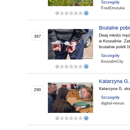
Szczegóły
FredOnizuka
Brutalne pob
Dwaj młodzi mężc
397
w Koszalinie. Za
brutalnie pobili 
Szczegóły
KoszalinCity
Katarzyna G.
Katarzyna G. ska
290
Szczegóły
digital-nexus