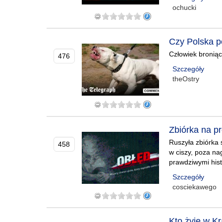
ochucki
Czy Polska po
Człowiek broniąc
476
Szczegóły
theOstry
Zbiórka na pr
Ruszyła zbiórka ś
458
w ciszy, poza na
prawdziwymi histo
Szczegóły
cosciekawego
Kto żyje w Kr