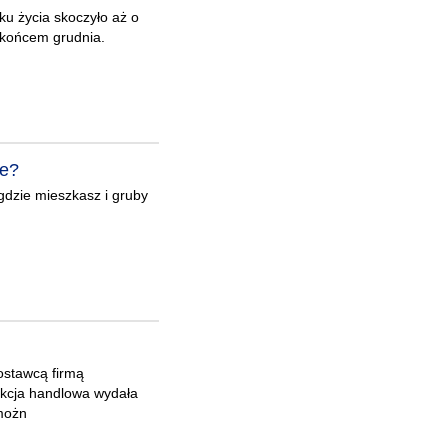
ku życia skoczyło aż o
 końcem grudnia.
ie?
 gdzie mieszkasz i gruby
dostawcą firmą
ekcja handlowa wydała
 możn