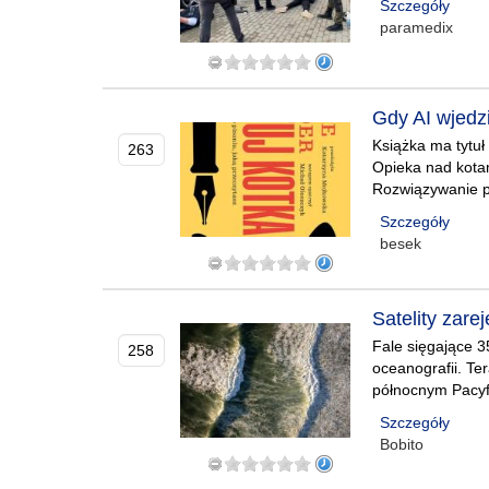
Szczegóły
paramedix
Gdy AI wjedz
Książka ma tytuł 
263
Opieka nad kota
Rozwiązywanie 
Szczegóły
besek
Satelity zare
Fale sięgające 3
258
oceanografii. Te
północnym Pacyfi
Szczegóły
Bobito