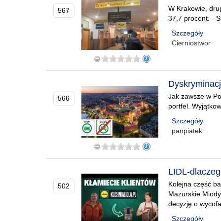
W Krakowie, drug
567
37,7 procent. - 
Szczegóły
Cierniostwor
Dyskryminacj
Jak zawsze w Pol
566
portfel. Wyjątko
Szczegóły
panpiatek
LIDL-dlaczeg
Kolejna część bat
502
Mazurskie Miody 
decyzję o wycofa
Szczegóły