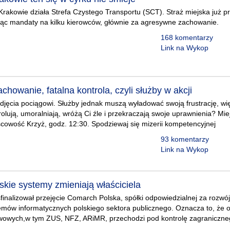
Krakowie działa Strefa Czystego Transportu (SCT). Straż miejska już p
ając mandaty na kilku kierowców, głównie za agresywne zachowanie.
168 komentarzy
Link na Wykop
chowanie, fatalna kontrola, czyli służby w akcji
zdjęcia pociągowi. Służby jednak muszą wyładować swoją frustrację, wię
olują, umoralniają, wróżą Ci źle i przekraczają swoje uprawnienia? Mi
cowość Krzyż, godz. 12:30. Spodziewaj się mizerii kompetencyjnej
93 komentarzy
Link na Wykop
skie systemy zmieniają właściciela
finalizował przejęcie Comarch Polska, spółki odpowiedzialnej za rozwój
mów informatycznych polskiego sektora publicznego. Oznacza to, że o
owych,w tym ZUS, NFZ, ARiMR, przechodzi pod kontrolę zagraniczneg