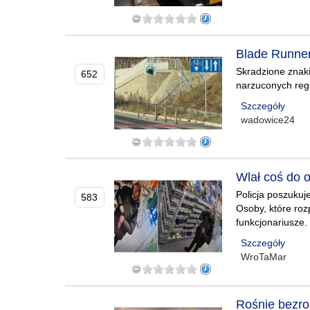
Blade Runner
Skradzione znaki
652
narzuconych reg
Szczegóły
wadowice24
Wlał coś do o
Policja poszukuj
583
Osoby, które roz
funkcjonariusze.
Szczegóły
WroTaMar
Rośnie bezro