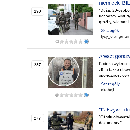
niemiecki BIL
"Duża, 20-osobo
290
uchodźcy Almudye
groźby, włamania
Szczegóły
lysy_orangutan
Areszt gorszy
Kodeks wykroczeń
287
zł), a także obo
społecznościowy
Szczegóły
okoboji
"Fałszywe do
"Ośmiu obywateli
277
dokumenty."