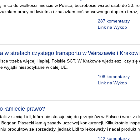
im co do wielkości mieście w Polsce, bezrobocie wśród osób do 30. ro
Szukałam pracy od kwietnia i znalazłam coś sensownego dopiero teraz,
287 komentarzy
Link na Wykop
a w strefach czystego transportu w Warszawie i Krakow
sce trzeba więcej i lepiej. Polskie SCT. W Krakowie wjedziesz liczy się
we wyjątki niespotykane w całej UE.
108 komentarzy
Link na Wykop
o łamiecie prawo?
alii z siecią Lidl, która nie stosuje się do przepisów w Polsce i wraz z 
Bogdan Piasecki łamią zasady uczciwej konkurencji. Kilkukrotnie insp
niu produktów ze sprzedaży, jednak Lidl to lekceważy i nadal produkt
142 komentarzy