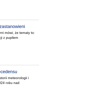
 zastanowieni
arni mówi, że tematy to:
ji z pupilem
recedensu
orii meteorologii i
2024 roku nad