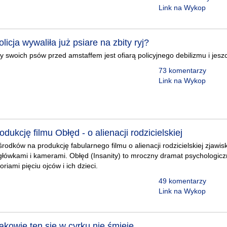
Link na Wykop
licja wywaliła już psiare na zbity ryj?
y swoich psów przed amstaffem jest ofiarą policyjnego debilizmu i jesz
73 komentarzy
Link na Wykop
odukcję filmu Obłęd - o alienacji rodzicielskiej
rodków na produkcję fabularnego filmu o alienacji rodzicielskiej zjawis
główkami i kamerami. Obłęd (Insanity) to mroczny dramat psychologicz
riami pięciu ojców i ich dzieci.
49 komentarzy
Link na Wykop
akowie ten się w cyrku nie śmieje