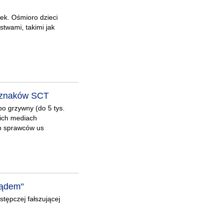
ek. Ośmioro dzieci
twami, takimi jak
ży znaków SCT
bo grzywny (do 5 tys.
oich mediach
ub sprawców us
sądem"
stępczej fałszującej