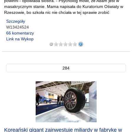
powinni - opowiada siostra. - Psycholog mówi, że Adam jest w
masakrycznym stanie. Mama napisała do Kuratorium Oświaty w
Rzeszowie, bo szkoła nic nie chciała w tej sprawie zrobić
Szczegóły
W13424524
66 komentarzy
Link na Wykop
284
Koreański gigant zainwestuje miliardy w fabrykę w