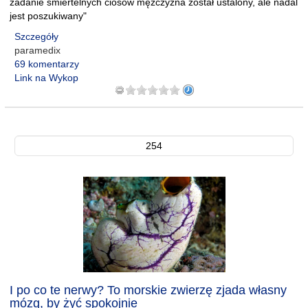
zadanie śmiertelnych ciosów mężczyzna został ustalony, ale nadal
jest poszukiwany"
Szczegóły
paramedix
69 komentarzy
Link na Wykop
254
I po co te nerwy? To morskie zwierzę zjada własny
mózg, by żyć spokojnie