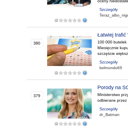
oceny niedostate
Szczegóły
Teraz_albo_nig
Łatwiej trafi
100 000 butelek 
380
Miesięcznie kupu
szczęście większ
Szczegóły
belmondo69
Porody na S
Ministerstwo prz
379
odbierane przez
Szczegóły
dr_Batman