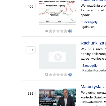
We wrześniu urod
405
12 m-cy urodziło 
spadki
Szczegóły
galaxico
Rachunki za 
W 2026 r. rachun
397
daniny doliczane
wzrost wyniesie
Szczegóły
KapitanTorpeda
Maturzysta z
Po głośnej spra
393
kontrole Świętok
Obywatelskich. W