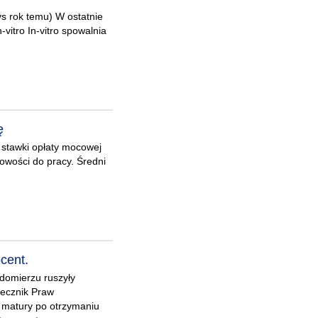
tys rok temu) W ostatnie
-vitro In-vitro spowalnia
ę
 stawki opłaty mocowej
towości do pracy. Średni
cent.
domierzu ruszyły
zecznik Praw
o matury po otrzymaniu