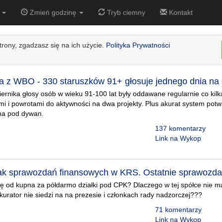
5
Zmień godzinę
Tryb ciemny
Kontakt
strony, zgadzasz się na ich użycie.
Polityka Prywatności
a z WBO - 330 staruszków 91+ głosuje jednego dnia na 
ernika głosy osób w wieku 91-100 lat były oddawane regularnie co kilk
mi i powrotami do aktywności na dwa projekty. Plus akurat system potwi
na pod dywan.
137 komentarzy
Link na Wykop
ak sprawozdań finansowych w KRS. Ostatnie sprawozda
ę od kupna za półdarmo działki pod CPK? Dlaczego w tej spółce nie m
urator nie siedzi na na prezesie i członkach rady nadzorczej???
71 komentarzy
Link na Wykop