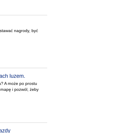
dostawać nagrody, być
sach luzem.
a? A może po prostu
 mapę i pozwól, żeby
jazdy