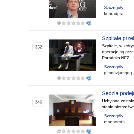
Szczegóły
konradpra
Szpitale prze
Szpitale, w któr
352
operacje są prze
Paradoks NFZ
Szczegóły
gimnazjumqqq
Sędzia podej
Uchylone został
346
stanie nietrzeźw
Szczegóły
mannoroth