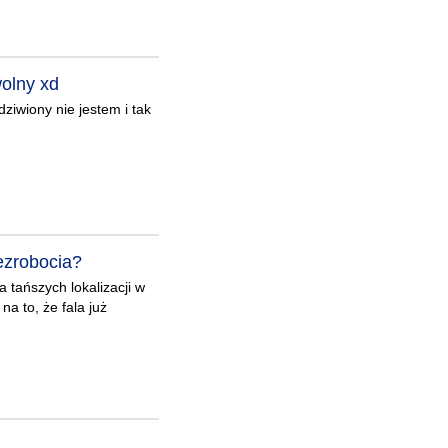
wolny xd
dziwiony nie jestem i tak
ezrobocia?
tańszych lokalizacji w
na to, że fala już