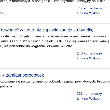
cznej z matematyki, a następnie... zdał egzamin komisyjny na blisko 9
147 komentarzy
dy
Link na Wykop
ć "czwórkę" w Lotto niż zapłacić kaucję za butelkę
plastikowych objętych kaucją trafiło na rynek w październiku - wynika z
jemy 338 mln sztuk takich butelek. Jeśli udało się wam zapłacić kaucję,
e, niż potrzebne do wygrania "czwórki" w Lotto.
148 komentarzy
Link na Wykop
OR zamiast porodówek
ygotowuje się na zamykanie porodówek i szpitali powiatowych. Propon
 położne.
233 komentarzy
Link na Wykop