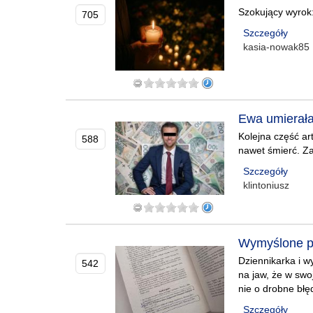
Szokujący wyrok:
705
Szczegóły
kasia-nowak85
Ewa umierała 
Kolejna część ar
588
nawet śmierć. Za
Szczegóły
klintoniusz
Wymyślone prz
Dziennikarka i w
542
na jaw, że w swoj
nie o drobne błęd
Szczegóły