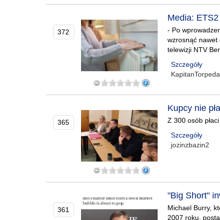
Media: ETS2 
- Po wprowadzen
372
wzrosnąć nawet 
telewizji NTV Ber
Szczegóły
KapitanTorpeda
Kupcy nie pł
Z 300 osób płaci
365
Szczegóły
jozinzbazin2
"Big Short" i
Michael Burry, k
361
2007 roku, posta