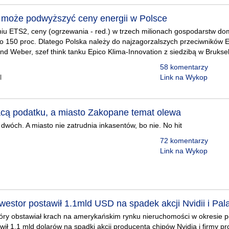
może podwyższyć ceny energii w Polsce
iu ETS2, ceny (ogrzewania - red.) w trzech milionach gospodarstw 
o 150 proc. Dlatego Polska należy do najzagorzalszych przeciwników E
nd Weber, szef think tanku Epico Klima-Innovation z siedzibą w Brukseli
58 komentarzy
l
Link na Wykop
acą podatku, a miasto Zakopane temat olewa
 dwóch. A miasto nie zatrudnia inkasentów, bo nie. No hit
72 komentarzy
Link na Wykop
nwestor postawił 1.1mld USD na spadek akcji Nvidii i Pala
tóry obstawiał krach na amerykańskim rynku nieruchomości w okresie 
wił 1,1 mld dolarów na spadki akcji producenta chipów Nvidia i firmy pr