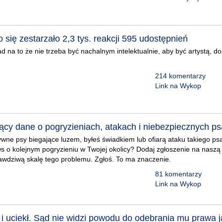
o się zestarzało 2,3 tys. reakcji 595 udostępnień
ad na to że nie trzeba być nachalnym intelektualnie, aby być artystą, 
214 komentarzy
Link na Wykop
jący dane o pogryzieniach, atakach i niebezpiecznych p
wne psy biegające luzem, byłeś świadkiem lub ofiarą ataku takiego ps
s o kolejnym pogryzieniu w Twojej okolicy? Dodaj zgłoszenie na naszą
rawdziwą skalę tego problemu. Zgłoś. To ma znaczenie.
81 komentarzy
Link na Wykop
 i uciekł. Sąd nie widzi powodu do odebrania mu prawa 