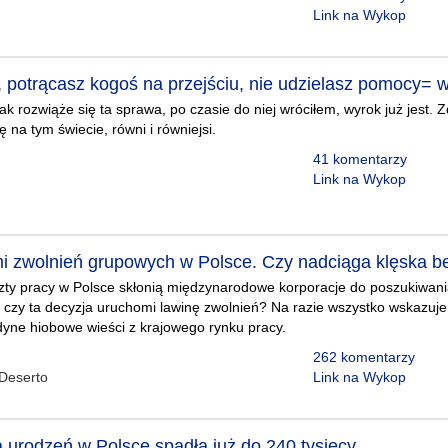
Link na Wykop
, potrącasz kogoś na przejściu, nie udzielasz pomocy= 
k rozwiąże się ta sprawa, po czasie do niej wróciłem, wyrok już jest. Z
ię na tym świecie, równi i równiejsi.
41 komentarzy
Link na Wykop
mi zwolnień grupowych w Polsce. Czy nadciąga klęska b
ty pracy w Polsce skłonią międzynarodowe korporacje do poszukiwania 
 i czy ta decyzja uruchomi lawinę zwolnień? Na razie wszystko wskazuje 
edyne hiobowe wieści z krajowego rynku pracy.
262 komentarzy
Deserto
Link na Wykop
urodzeń w Polsce spadła już do 240 tysięcy