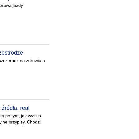
 prawa jazdy
rzestrodze
uszczerbek na zdrowiu a
źródła, real
em po tym, jak wyszło
cyjne przypisy. Chodzi