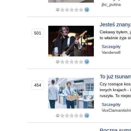
jbc_putina
Jesteś znany
Ciekawy byłem, ja
501
to właśnie żyje s
Szczegóły
Vanderwill
To już tsuna
Czy rosnące kosz
454
innych krajach -
ruszyła. To niej
Szczegóły
VoxClamantisIn
Roczna suma 