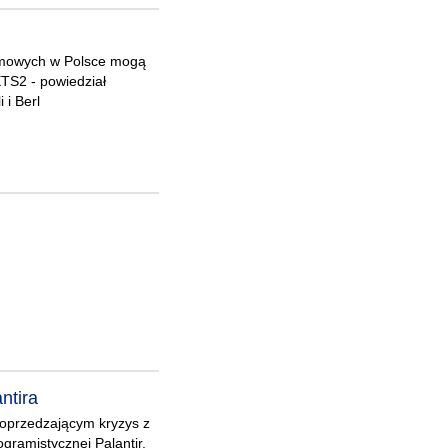
domowych w Polsce mogą
TS2 - powiedział
 i Berl
ntira
poprzedzającym kryzys z
ogramistycznej Palantir.