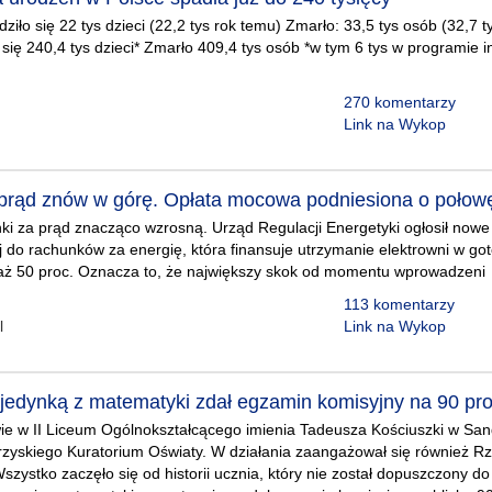
ziło się 22 tys dzieci (22,2 tys rok temu) Zmarło: 33,5 tys osób (32,7 
się 240,4 tys dzieci* Zmarło 409,4 tys osób *w tym 6 tys w programie in
270 komentarzy
Link na Wykop
prąd znów w górę. Opłata mocowa podniesiona o połow
ki za prąd znacząco wzrosną. Urząd Regulacji Energetyki ogłosił nowe
j do rachunków za energię, która finansuje utrzymanie elektrowni w go
 aż 50 proc. Oznacza to, że największy skok od momentu wprowadzeni
113 komentarzy
l
Link na Wykop
 jedynką z matematyki zdał egzamin komisyjny na 90 pro
wie w II Liceum Ogólnokształcącego imienia Tadeusza Kościuszki w San
rzyskiego Kuratorium Oświaty. W działania zaangażował się również R
szystko zaczęło się od historii ucznia, który nie został dopuszczony d