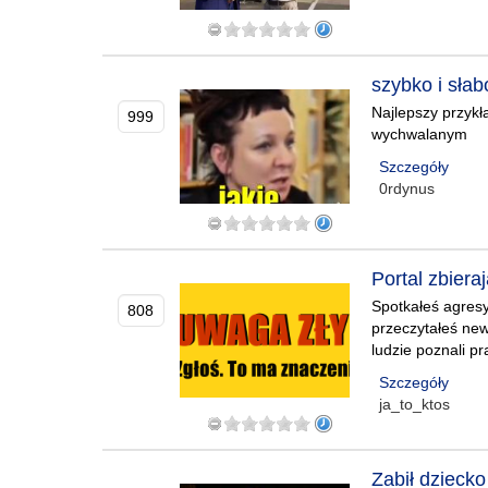
szybko i słab
Najlepszy przykł
999
wychwalanym
Szczegóły
0rdynus
Portal zbiera
Spotkałeś agresy
808
przeczytałeś new
ludzie poznali p
Szczegóły
ja_to_ktos
Zabił dziecko