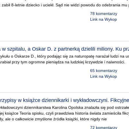
 zabił 8-letnie dziecko i uciekł. Sąd nie widzi powodu do odebrania mu
78 komentarzy
Link na Wykop
w szpitalu, a Oskar D. z partnerką dzielili miliony. Ku p
tykułu o Oskarze D., który podając się za naturopatę narażał ludzi na 
rabiał przy tym ogromne pieniądza na ludzkiej krzywdzie i naiwności.
65 komentarzy
Link na Wykop
ypisy w książce dziennikarki i wykładowczyni. Fikcyjne 
ykładowczyni dziennikarstwa Karolina Opolska znalazła się pod ostrzał
ej książce Teoria spisku, czyli prawdziwa historia świata zamieściła fik
y, ale o całkowicie zmyślone źródła książki, które nigdy nie
72 komentarzy