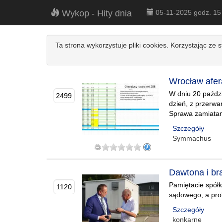
Wykop - Hity dnia
05-11-2025 godz. 1
Ta strona wykorzystuje pliki cookies. Korzystając ze 
Wrocław afer
W dniu 20 paździ
2499
dzień, z przerwa
Sprawa zamiata
Szczegóły
Symmachus
Dawtona i br
Pamiętacie spółk
1120
sądowego, a prok
Szczegóły
konkarne